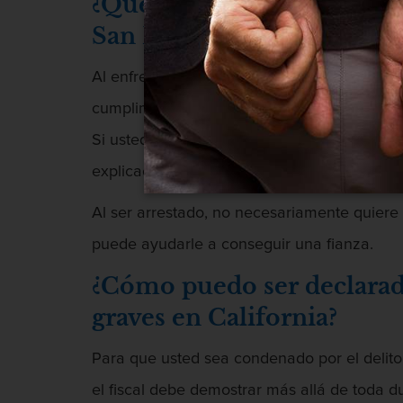
¿Qué debo hacer si soy arr
San Diego, CA?
Al enfrentar cargos por agresión que causa
cumplimiento de tiempo en prisión, la impo
Si usted es arrestado, lo primero que debe 
explicaciones o justificaciones para defende
Al ser arrestado, no necesariamente quiere 
puede ayudarle a conseguir una fianza.
¿Cómo puedo ser declarado
graves en California?
Para que usted sea condenado por el delito 
el fiscal debe demostrar más allá de toda 