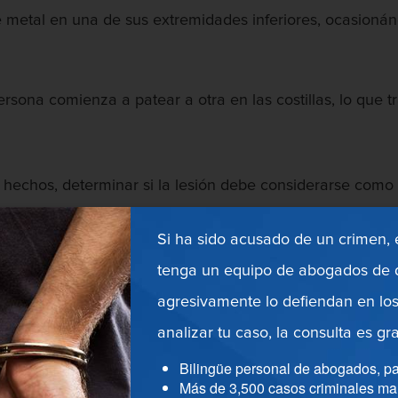
metal en una de sus extremidades inferiores, ocasionánd
sona comienza a patear a otra en las costillas, lo que t
hechos, determinar si la lesión debe considerarse como l
resión del asalto en California?
Si ha sido acusado de un crimen,
 asalto son utilizados indistintamente cuando en realidad
tenga un equipo de abogados de d
nto. Por lo general una persona enfrenta ambos cargos c
agresivamente lo defiendan en los
 como cualquier uso intencional e ilegal de fuerza o viole
analizar tu caso, la consulta es gra
olencia en sí.
Bilingüe personal de abogados, pa
Más de 3,500 casos criminales ma