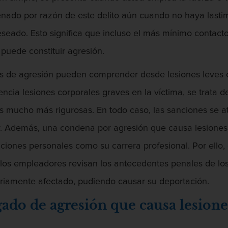
enado por razón de este delito aún cuando no haya last
deseado. Esto significa que incluso el más mínimo contac
puede constituir agresión.
tos de agresión pueden comprender desde lesiones leves o 
cia lesiones corporales graves en la víctima, se trata 
es mucho más rigurosas. En todo caso, las sanciones se
. Además, una condena por agresión que causa lesiones 
ciones personales como su carrera profesional. Por ello,
los empleadores revisan los antecedentes penales de los 
eriamente afectado, pudiendo causar su deportación.
do de agresión que causa lesiones