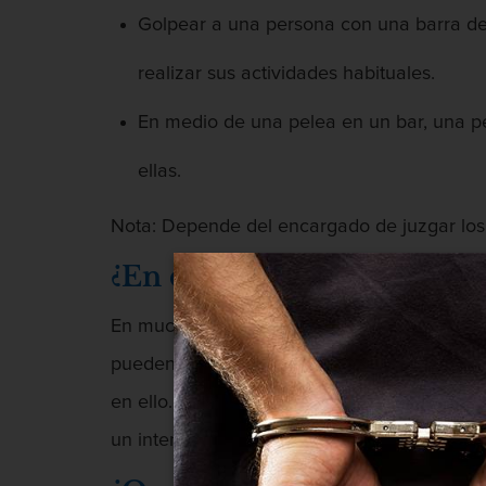
Golpear a una persona con una barra de 
realizar sus actividades habituales.
En medio de una pelea en un bar, una per
ellas.
Nota: Depende del encargado de juzgar los 
¿En qué se diferencia la ag
En muchas ocasiones, los términos agresión y
pueden aplicar uno o ambos cargos en conju
en ello. En California, la agresión se define
un intento de violencia y la agresión es la vi