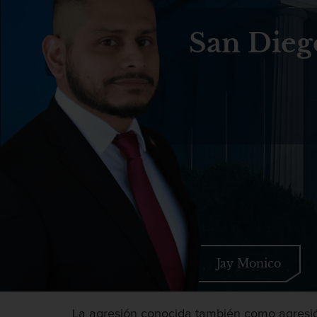
San Dieg
Jay Monico
La agresión conocida también como agresión