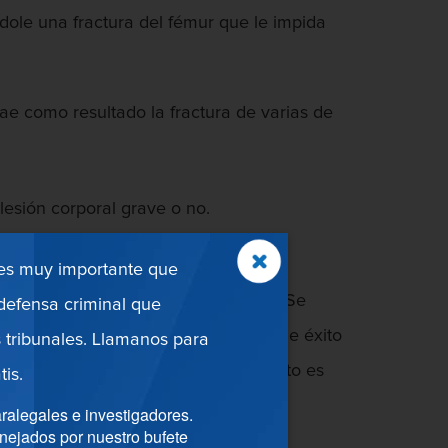
ole una fractura del fémur que le impida
rae como resultado la fractura de varias de
esión corporal grave o no.
 es muy importante que
 se trata de dos delitos diferentes. Se
efensa criminal que
uando intenta herir a alguien y tiene éxito
 tribunales. Llamanos para
ncia contra otro. Básicamente, el asalto es
tis.
ralegales e investigadores.
nejados por nuestro bufete