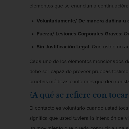
elementos que se enuncian a continuación:
Voluntariamente/ De manera dañina u o
Fuerza/ Lesiones Corporales Graves:
Qu
Sin Justificación Legal
: Que usted no ac
Cada uno de los elementos mencionados debe
debe ser capaz de proveer pruebas testimon
pruebas médicas o informes que den constan
¿A qué se refiere con toca
El contacto es voluntario cuando usted toca
significa que usted tuviera la intención de v
un movimiento que pueda conducir a una a