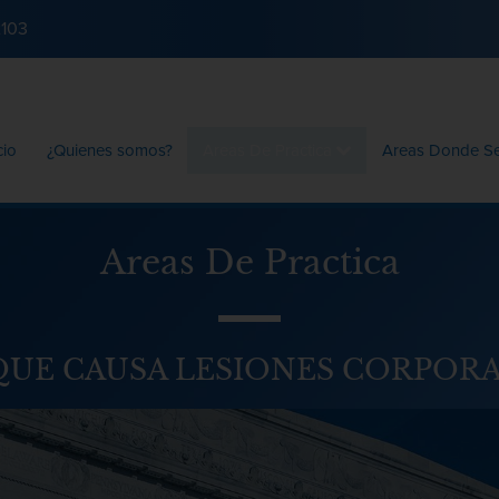
2103
cio
¿Quienes somos?
Areas De Practica
Areas Donde S
Areas De Practica
QUE CAUSA LESIONES CORPORA