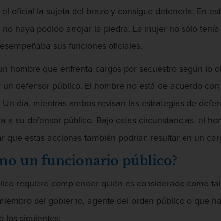
, el oficial la sujeta del brazo y consigue detenerla. En 
o haya podido arrojar la piedra. La mujer no sólo tenía la
desempeñaba sus funciones oficiales.
 un hombre que enfrenta cargos por secuestro según lo d
or un defensor público. El hombre no está de acuerdo c
. Un día, mientras ambos revisan las estrategias de defen
ra a su defensor público. Bajo estas circunstancias, el 
ar que estas acciones también podrían resultar en un ca
mo un funcionario público?
úblico requiere comprender quién es considerado como tal.
iembro del gobierno, agente del orden público o que hac
 los siguientes: