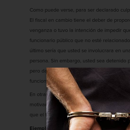
Como puede verse, para ser declarado culpab
El fiscal en cambio tiene el deber de propor
venganza o tuvo la intención de impedir qu
funcionario público que no esté relacionado
último sería que usted se involucrara en un
persona. Sin embargo, usted sea detenido po
pero dado que su intento de arrojar el obje
funcionario público.
En otras palabras, para ser acusado de asal
motivaciones políticas. Por ejemplo un ataq
que el funcionario cumpla con sus obligacion
Ejemplos