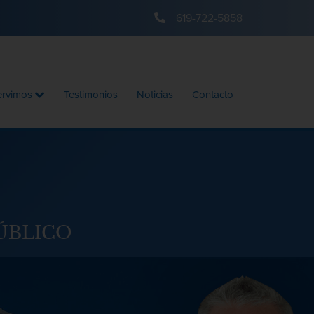
619-722-5858
ervimos
Testimonios
Noticias
Contacto
ÚBLICO