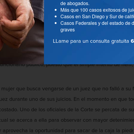
de abogados.
Más que 100 casos exitosos de jui
 persona enfrentaría cargos por asalto contra un funcion
Casos en San Diego y Sur de calif
Casos Federales y del estado de d
mpo y no está de acuerdo con algunos de los cambios qu
graves
reunión referente a dichos cambios con una lata de aeros
LLame para un consulta gratuita
6
o del concejo en caso de no cambiar la propuesta. En es
o si fue detenido antes de aplicarlo. Esto se explica deb
uncionario público, puesto que el simple intento de herir,
mujer que busca vengarse de un juez que no falló a su f
l juez durante uno de sus juicios. En el momento en que 
costado. Uno de los oficiales de la Corte se percata de
lo cual se acerca a ella para observar con mayor detenim
er aprovecha la oportunidad para sacar de la caja la pied