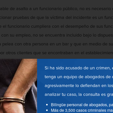
le de asalto a un funcionario público, no es necesario 
cionar pruebas de que la víctima del incidente es un fun
e el funcionario cumpliera con el desempeño de sus funci
 con su empleo, no se encuentra incluido bajo lo dispues
a pelea con otra persona en un bar y que en medio de su 
r otros clientes que se encontraban en el establecimient
to no estuvo relacionado con el cargo que ocupa, usted 
Si ha sido acusado de un crimen,
tenga un equipo de abogados de d
to contra un funcionario público, las acciones de quien l
agresivamente lo defiendan en los
ue basado en lo que un funcionario público ha dicho o he
analizar tu caso, la consulta es gra
es legales, es decir, realice sus funciones.
Bilingüe personal de abogados, pa
Más de 3,500 casos criminales ma