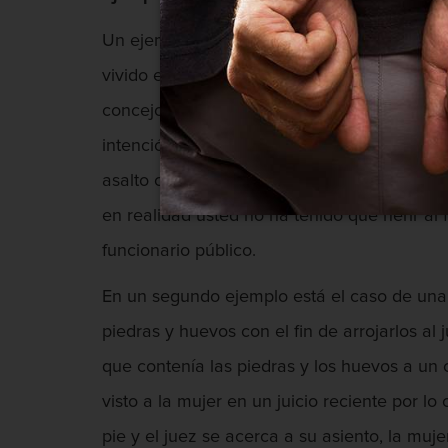
Un ejemplo de una situación en la cual una
vivido en un vecindario durante cierto tie
concejo municipal. El hombre asiste a una 
intención de rociar el contenido al miembr
asalto contra un funcionario público inclus
en realidad usted no ha tenido que herir al f
funcionario público.
En un segundo ejemplo está el caso de una 
piedras y huevos con el fin de arrojarlos a
que contenía las piedras y los huevos a un 
visto a la mujer en un juicio reciente por 
pie y el juez se acerca a su asiento, la muj