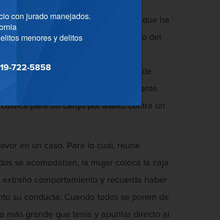
cio con jurado manejados.
ario público es el caso de un hombre que ha
ornia
elitos menores y delitos
e está introduciendo un nuevo miembro del
ol de pimienta en sus manos, con la
19-722-5858
te caso el hombre puede ser acusado de
ido a que como se mencionó anteriormente,
 califica para un cargo por asalto contra un
avor en un caso. Para lo cual, reúne
todos se acomodaban, la mujer coloca la caja
 su extraño comportamiento y recuerda haber
iento su conducta. Cuando todos se ponen de
ra más grande que tenía y apuntar directo al