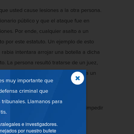
que usted cause lesiones a la otra persona.
cionario público y que el ataque fue en
ones. Por ende, cualquier asalto a un
to por este estatuto. Un ejemplo de esto
rabia intentara arrojar una botella a dicha
o. La persona resultó tratarse de un juez,
no podría ser acusado de asalto contra un
 es muy importante que
efensa criminal que
leva a cabo la conducta, deben tener
 tribunales. Llamanos para
cho. A su vez, se analiza el acto de impedir
tis.
ralegales e investigadores.
nejados por nuestro bufete