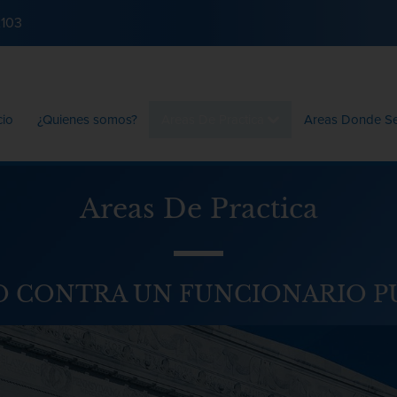
2103
cio
¿Quienes somos?
Areas De Practica
Areas Donde S
Areas De Practica
O CONTRA UN FUNCIONARIO P