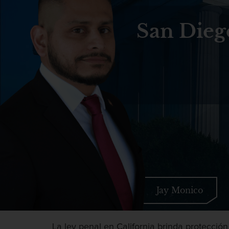
San Dieg
Jay Monico
La ley penal en California brinda protección