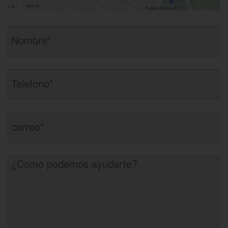
Violación de una orden de Restricción
Areas Donde Servimos
Dui En Menores De Edad
Carlsbad
Chula Vista
Eliminación de Antecedentes Penales
Riverside
San Bernardino
San Diego
Evadir A Un Oficial De Policía
Testimonios
Noticias
Exposición Indecente