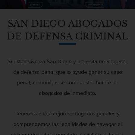
Abuso Infantil
Agresión Sexual
SAN DIEGO ABOGADOS
DE DEFENSA CRIMINAL
Asalto y Agresión
Abogado De Defensa De Agresión
Agresión
Si usted vive en San Diego y necesita un abogado
Agresión contra un agente del orden
público
Abogado Federal De Delitos De Drogas
de defensa penal que lo ayude ganar su caso
Agresión que causa lesiones
penal, comuníquese con nuestro bufete de
corporales graves
abogados de inmediato.
Asalto agravado
Abuso De Ancianos Y Adultos
Dependientes
Tenemos a los mejores abogados penales y
Asalto con Arma Mortal
comprendemos las legalidades de navegar el
Asalto con químicos cáusticos