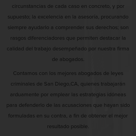
Licencia De Contabilidad
circunstancias de cada caso en concreto, y por
Agresión Contra Un Agente Del Orden
supuesto; la excelencia en la asesoría, procurando
Licencia Dental
Público
siempre ayudarlo a comprender sus derechos; son
Licencia Médica
rasgos diferenciadores que permiten destacar la
calidad del trabajo desempeñado por nuestra firma
Licencia de Enfermería
Agresión Doméstica
de abogados.
Licencia de Farmacéutico
Contamos con los mejores abogados de leyes
Licencia Veterinaria
criminales de San Diego,CA, quienes trabajarán
Agresión Que Causa Lesiones Corporales
Defensa de secuestro
arduamente por emplear las estrategias idóneas
Graves
para defenderlo de las acusaciones que hayan sido
Defensa de Violación
formuladas en su contra, a fin de obtener el mejor
Delincuencia Juvenil
resultado posible.
Agresión Sexual