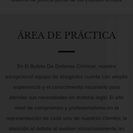
sistema de justicia penal de los Estados Unidos.
Asalto contra un Funcionario Público
Abuso Infantil
Defensa de Asalto
ÁREA DE PRÁCTICA
Asuntos Posteriores a la Condena
Acecho
Eliminación de Antecedentes Penales
En El Bufete De Defensa Criminal, nuestro
Sello de Registros de Arresto
excepcional equipo de abogados cuenta con amplia
Actos Lascivos Con Un Menor
Violación de la libertad condicional
experiencia y el conocimiento necesario para
Defensa Criminal
atender sus necesidades en materia legal. El alto
nivel de compromiso y profesionalismo en la
Defensa de Homicidios
Agresión
representación de cada uno de nuestros clientes; la
Defensa de Licencia Profesional
atención al detalle al evaluar minuciosamente las