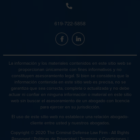
Hurto En Tiendas
619-722-5858
Hurto Mayor
La información y los materiales contenidos en este sitio web se
proporcionan únicamente con fines informativos y no
constituyen asesoramiento legal. Si bien se considera que la
información contenida en este sitio web es precisa, no se
garantiza que sea correcta, completa o actualizada y no debe
Hurto Mayor De Auto
actuar ni confiar en ninguna información o material en este sitio
web sin buscar el asesoramiento de un abogado con licencia
para ejercer en su jurisdicción.
El uso de este sitio web no establece una relación abogado-
cliente entre usted y nuestros abogados.
Hurto Menor
Copyright © 2020 The Criminal Defense Law Firm - All Rights
Reserved |
Politicas de Privacidad
|
Terminos y Condiciones
|