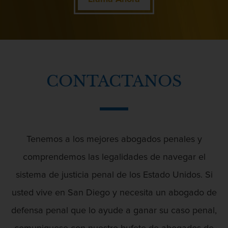
Segunda Ofensa de DUI
Delitos Sexuales
Tercera Ofensa de DUI
Fraude Fiscal
CONTACTANOS
Delitos Violentos
Fraude de Tarjeta de Crédito
Hurto Mayor
Tenemos a los mejores abogados penales y
Peligro de Menores
Descarga Negligente de un Arma de
comprendemos las legalidades de navegar el
Fuego
Violencia Domestica
sistema de justicia penal de los Estado Unidos. Si
Abuso de ancianos y Adultos
usted vive en San Diego y necesita un abogado de
dependientes
defensa penal que lo ayude a ganar su caso penal,
Desviación Informal Juvenil
Acecho