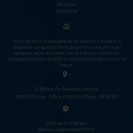
Noticias
Contacto
Homicidio
Tiene derecho a permanecer en silencio y negarse a
responder preguntas.Tiene derecho a consultar a un
Homicidio Involuntario
abogado antes de hablar con la policía y a tener un
abogado presente durante el interrogatorio ahora o en el
futuro.
Homicidio Vehicular
El Bufete De Defensa Criminal
3500 Fifth Ave. Office #308 San Diego, CA 92103
Homicidio Voluntario
8:00 am to 6:00 pm
Sat-Sun: Appointment Only