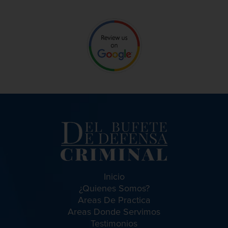
Fraude de Tarjeta de Crédito
Fraude Del Seguro De Desempleo
Fraude Fiscal
Inicio
¿Quienes Somos?
Areas De Practica
Fraude Inmobiliario
Areas Donde Servimos
Testimonios