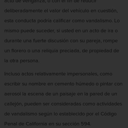
acto de venganza, o con el fin de reducir
Vandalismo
deliberadamente el valor del vehículo en cuestión,
esta conducta podría calificar como vandalismo. Lo
Delitos De Armas
mismo puede suceder, si usted en un acto de ira o
Armas Prohibidas en California
durante una fuerte discusión con su pareja, rompe
un florero o una reliquia preciada, de propiedad de
Aumento de Sentencia por Armas de
Fuego
la otra persona.
Descarga Negligente de un Arma de
Incluso actos relativamente impersonales, como
Fuego
escribir su nombre en cemento húmedo o pintar con
Portar un Arma de Fuego Cargada
aerosol la escena de un paisaje en la pared de un
Portar un Arma de Fuego Oculta
callejón, pueden ser consideradas como actividades
de vandalismo según lo establecido por el Código
Delitos de Conducción
Penal de California en su sección 594.