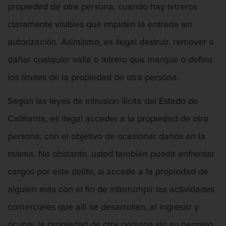
propiedad de otra persona, cuando hay letreros
Robo o allanamiento de morada
claramente visibles que impiden la entrada sin
Recepción de Propiedad Robada
autorización. Asimismo, es ilegal destruir, remover o
dañar cualquier valla o letrero que marque o defina
Delitos Sexuales
los límites de la propiedad de otra persona.
Actos lascivos con un menor
Según las leyes de intrusión ilícita del Estado de
Conducta lasciva
California, es ilegal acceder a la propiedad de otra
persona, con el objetivo de ocasionar daños en la
Copulación Oral Forzada
misma. No obstante, usted también puede enfrentar
Exposición indecente
cargos por este delito, si accede a la propiedad de
Merodear Para Cometer Prostitución
alguien más con el fin de interrumpir las actividades
comerciales que allí se desarrollan, al ingresar y
Molestar a un niño menor de 18 años
ocupar la propiedad de otra persona sin su permiso,