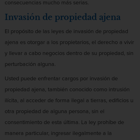
Fraude de Juego
consecuencias mucho más serias.
Invasión de propiedad ajena
Fraude de seguro de auto
Fraude Del Seguro De Desempleo
El propósito de las leyes de invasión de propiedad
ajena es otorgar a los propietarios, el derecho a vivir
Fraude inmobiliario
y llevar a cabo negocios dentro de su propiedad, sin
Delitos de Hurto
perturbación alguna.
Hurto en tiendas
Usted puede enfrentar cargos por invasión de
propiedad ajena, también conocido como intrusión
Hurto mayor de auto
ilícita, al acceder de forma ilegal a tierras, edificios u
Hurto Menor
otra propiedad de alguna persona, sin el
Robo
consentimiento de esta última. La ley prohíbe de
manera particular, ingresar ilegalmente a la
Robo de Caja Fuerte