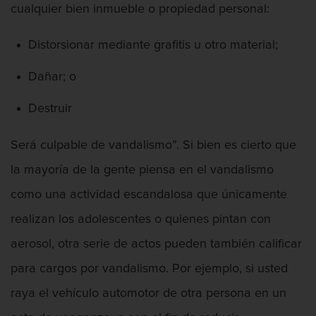
cualquier bien inmueble o propiedad personal:
Proyecto de Ley del Senado SB 439
Distorsionar mediante grafitis u otro material;
Sello de Registros Juveniles
Dañar; o
Tribunal de Delincuencia Juvenil
Destruir
Tutela de los Tribunales
Será culpable de vandalismo”. Si bien es cierto que
Delitos Contra La Propiedad
la mayoría de la gente piensa en el vandalismo
Dañar lineas telefónicas, eléctricas o
de servicios públicos
como una actividad escandalosa que únicamente
realizan los adolescentes o quienes pintan con
Incendio Provocado
aerosol, otra serie de actos pueden también calificar
Invasión Agravada de Propiedad
para cargos por vandalismo. Por ejemplo, si usted
Ajena
raya el vehículo automotor de otra persona en un
Invasión de Propiedad Ajena