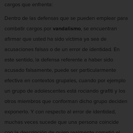
cargos que enfrenta:
Dentro de las defensas que se pueden emplear para
Amenazas Criminales
combatir cargos por
vandalismo
, se encuentran
afirmar que usted ha sido víctima ya sea de
acusaciones falsas o de un error de identidad. En
Apropiación Indebida De Fondos Públicos
este sentido, la defensa referente a haber sido
acusado falsamente, puede ser particularmente
efectiva en contextos grupales, cuando por ejemplo
un grupo de adolescentes está rociando grafiti y los
Armas Prohibidas en California
otros miembros que conforman dicho grupo deciden
exponerlo. Y con respecto al error de identidad,
muchas veces sucede que una persona coincide
Asalto Agravado
con la descripción de quien realmente cometió el