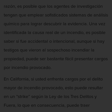
Posesión De Parafernalia De Drogas
razón, es posible que los agentes de investigación
Posesión de una sustancia controlada
tengan que emplear sofisticados sistemas de análisis
para la venta
químico para lograr descubrir la evidencia. Una vez
Transporte de una sustancia
identificada la causa real de un incendio, es posible
controlada para la venta
saber si fue accidental o intencional, aunque si hay
Delitos Federales de Drogas
testigos que vieron al sospechoso incendiar la
Delitos de Fraude
propiedad, puede ser bastante fácil presentar cargos
por incendio provocado.
Fraude A La Compensación A los
Trabajadores
En California, si usted enfrenta cargos por el delito
Fraude a programas de asistencia
mayor de incendio provocado, esto puede resultar
pública
en un “strike” según la Ley de los Tres Delitos y
Fraude con Cheques
Fuera, lo que en consecuencia, puede traer