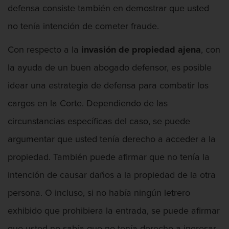
defensa consiste también en demostrar que usted
no tenía intención de cometer fraude.
Audiencia Administrativa del DMV
Con respecto a la
invasión de propiedad ajena
, con
la ayuda de un buen abogado defensor, es posible
idear una estrategia de defensa para combatir los
cargos en la Corte. Dependiendo de las
Audiencias de Detención
circunstancias específicas del caso, se puede
argumentar que usted tenía derecho a acceder a la
propiedad. También puede afirmar que no tenía la
Audiencias de Disposición
intención de causar daños a la propiedad de la otra
persona. O incluso, si no había ningún letrero
exhibido que prohibiera la entrada, se puede afirmar
Aumento de Sentencia Para Pandillas