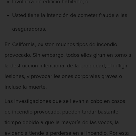
Presentación de Documentos Falsos
Involucra un edificio habitado; o
Robo de identidad
Usted tiene la intención de cometer fraude a las
aseguradoras.
Delitos De Drogas
Fabricación de drogas
En California, existen muchos tipos de incendio
provocado. Sin embargo, todos ellos giran en torno a
Leyes sobre Marihuana en California
la destrucción intencional de la propiedad, el infligir
Proposición 36
lesiones, y provocar lesiones corporales graves o
incluso la muerte.
Programa de Desviación Previo al
Juicio PC 1000
Las investigaciones que se llevan a cabo en casos
Posesión de Marihuana para la Venta
de incendio provocado, pueden tardar bastante
Posesión de Metanfetamina
tiempo debido a que la mayoría de las veces, la
evidencia tiende a perderse en el incendio. Por esta