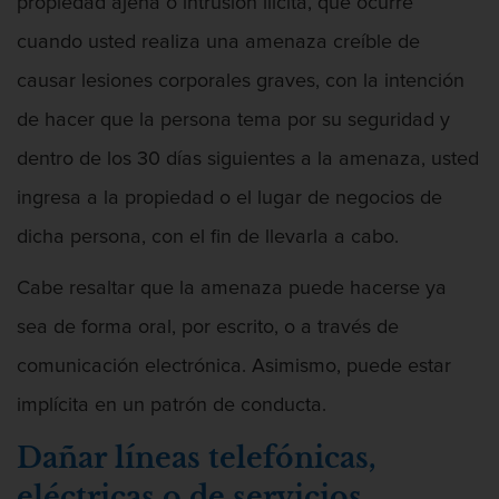
Intento de Asesinato
propiedad ajena o intrusión ilícita, que ocurre
cuando usted realiza una amenaza creíble de
DUI
causar lesiones corporales graves, con la intención
Audiencia Administrativa del DMV
de hacer que la persona tema por su seguridad y
dentro de los 30 días siguientes a la amenaza, usted
Conducción imprudente con presencia
de alcohol
ingresa a la propiedad o el lugar de negocios de
Conducción Imprudente sin Presencia
dicha persona, con el fin de llevarla a cabo.
de Alcohol
Cabe resaltar que la amenaza puede hacerse ya
Conducir bajo la influencia de drogas
duid
sea de forma oral, por escrito, o a través de
comunicación electrónica. Asimismo, puede estar
Cuarta Ofensa de DUI
implícita en un patrón de conducta.
DUI Causando Lesiones
Dañar líneas telefónicas,
DUI en menores de edad
eléctricas o de servicios