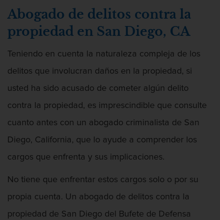
Abogado de delitos contra la
Asalto contra un Funcionario Público
propiedad en San Diego, CA
Defensa de Asalto
Teniendo en cuenta la naturaleza compleja de los
Asuntos Posteriores a la Condena
delitos que involucran daños en la propiedad, si
Eliminación de Antecedentes Penales
usted ha sido acusado de cometer algún delito
contra la propiedad, es imprescindible que consulte
Sello de Registros de Arresto
cuanto antes con un abogado criminalista de San
Violación de la libertad condicional
Diego, California, que lo ayude a comprender los
cargos que enfrenta y sus implicaciones.
Defensa Criminal
No tiene que enfrentar estos cargos solo o por su
Defensa de Homicidios
propia cuenta. Un abogado de delitos contra la
Defensa de Licencia Profesional
propiedad de San Diego del Bufete de Defensa