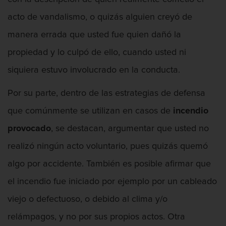
acto de vandalismo, o quizás alguien creyó de
manera errada que usted fue quien dañó la
Asalto Con Arma Mortal
propiedad y lo culpó de ello, cuando usted ni
siquiera estuvo involucrado en la conducta.
Por su parte, dentro de las estrategias de defensa
Asalto Con Químicos Cáusticos
que comúnmente se utilizan en casos de
incendio
provocado
, se destacan, argumentar que usted no
realizó ningún acto voluntario, pues quizás quemó
Asalto Contra Un Funcionario Público
algo por accidente. También es posible afirmar que
el incendio fue iniciado por ejemplo por un cableado
viejo o defectuoso, o debido al clima y/o
Asalto y Agresión
relámpagos, y no por sus propios actos. Otra