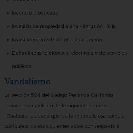
Audiencias de Detención
Incendio provocado
Audiencias de Disposición
Invasión de propiedad ajena / Intrusión ilícita
Audiencias de Transferencia
Invasión agravada de propiedad ajena
Delitos por los cuales un Menor puede
ser Juzgado como Adulto
Dañar líneas telefónicas, eléctricas o de servicios
Derechos de los Padres en Casos
públicos
Juveniles
Vandalismo
Desviación Informal Juvenil
La sección 594 del Código Penal de California
División de Justicia Juvenil
define el vandalismo de la siguiente manera:
Libertad Condicional para Menores
“Cualquier persona que de forma maliciosa cometa
Petición Aceptada
cualquiera de los siguientes actos con respecto a