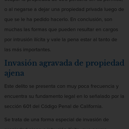
Penetración Sexual Forzada
o al negarse a dejar una propiedad privada luego de
Prostitución y Solicitación
que se le ha pedido hacerlo. En conclusión, son
muchas las formas que pueden resultar en cargos
Violación estatutaria
por intrusión ilícita y vale la pena estar al tanto de
Delitos Violentos
las más importantes.
Aumento de Sentencia Para Pandillas
Invasión agravada de propiedad
ajena
Disuadir a un Testigo
Este delito se presenta con muy poca frecuencia y
Homicidio
encuentra su fundamento legal en lo señalado por la
Homicidio Involuntario
sección 601 del Código Penal de California.
Homicidio Voluntario
Se trata de una forma especial de invasión de