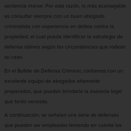
sentencia menor. Por esta razón, lo más aconsejable
Agresión Contra Un Agente Del Orden
Público
es consultar siempre con un buen abogado
criminalista con experiencia en delitos contra la
propiedad, el cual pueda identificar la estrategia de
defensa idónea según las circunstancias que rodean
Agresión Doméstica
su caso.
En el Bufete de Defensa Criminal, contamos con un
excelente equipo de abogados altamente
Agresión Que Causa Lesiones Corporales
Graves
preparados, que pueden brindarle la asesoría legal
que tanto necesita.
A continuación, se señalan una serie de defensas
Agresión Sexual
que pueden ser empleadas teniendo en cuenta los