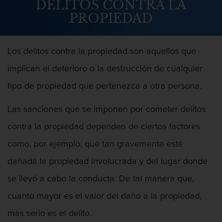
DELITOS CONTRA LA
Abuso Infantil
PROPIEDAD
Agresión Sexual
Los delitos contra la propiedad son aquellos que
Asalto y Agresión
implican el deterioro o la destrucción de cualquier
Agresión
tipo de propiedad que pertenezca a otra persona.
Agresión contra un agente del orden
Las sanciones que se imponen por cometer delitos
público
contra la propiedad dependen de ciertos factores
Agresión que causa lesiones
como, por ejemplo, qué tan gravemente esté
corporales graves
dañada la propiedad involucrada y del lugar donde
Asalto agravado
se llevó a cabo la conducta. De tal manera que,
Asalto con Arma Mortal
cuanto mayor es el valor del daño a la propiedad,
más serio es el delito.
Asalto con químicos cáusticos