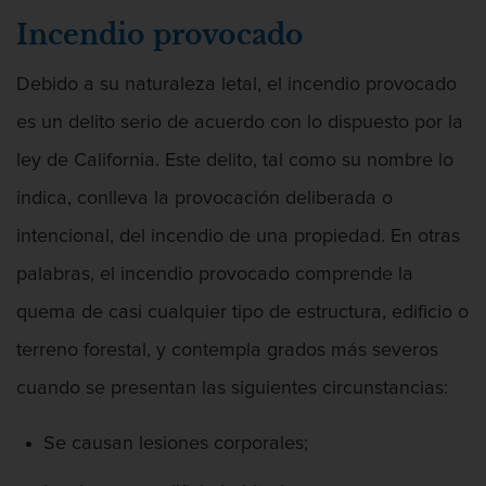
Chocar y huir
Incendio provocado
Conducir con una licencia suspendida
Debido a su naturaleza letal, el incendio provocado
Evadir a un oficial de policía
es un delito serio de acuerdo con lo dispuesto por la
Homicidio vehicular
ley de California. Este delito, tal como su nombre lo
indica, conlleva la provocación deliberada o
Robo de auto
intencional, del incendio de una propiedad. En otras
Delitos de Cuello Blanco
palabras, el incendio provocado comprende la
quema de casi cualquier tipo de estructura, edificio o
Apropiación Indebida De Fondos
Públicos
terreno forestal, y contempla grados más severos
Falsificación
cuando se presentan las siguientes circunstancias:
Malversación de fondos
Se causan lesiones corporales;