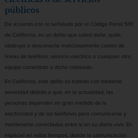
públicos
Segunda Ofensa de DUI
De acuerdo con lo señalado por el Código Penal 591
Tercera Ofensa de DUI
de California, es un delito que usted dañe, quite,
Fraude Fiscal
obstruya o desconecte maliciosamente cables de
Fraude de Tarjeta de Crédito
líneas de teléfono, servicio eléctrico o cualquier otro
equipo conectado a dicho cableado.
Hurto Mayor
En California, este delito es tratado con bastante
Peligro de Menores
severidad debido a que, en la actualidad, las
Violencia Domestica
personas dependen en gran medida de la
electricidad y de los teléfonos para comunicarse y
Abuso de ancianos y Adultos
dependientes
mantenerse conectados entre sí en su diario vivir. En
Acecho
especial en estos tiempos, donde la comunicación