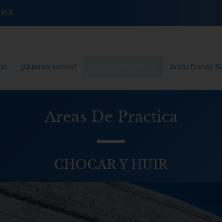
2103
cio
¿Quienes somos?
Areas De Practica
Areas Donde S
Areas De Practica
CHOCAR Y HUIR