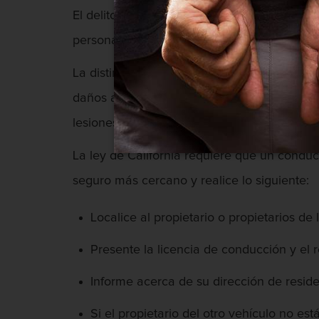
El delito menor de chocar y huir se castiga
persona.
La distinción entre un delito menor y un del
daños a la propiedad, entonces el Estado sól
lesiones corporales o la muerte, entonces s
La ley de California requiere que un conduc
seguro más cercano y realice lo siguiente:
Localice al propietario o propietarios de
Presente la licencia de conducción y el r
Informe acerca de su dirección de residen
Si el propietario del otro vehículo no es