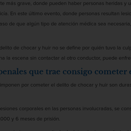
dente más grave, donde pueden haber personas heridas y
icía. En este último evento, donde personas resultan les
 caso de que algún tipo de atención médica sea necesari
elito de chocar y huir no se define por quién tuvo la cul
 la escena sin contactar al otro conductor, puede enfrent
penales que trae consigo cometer e
e imponen por cometer el delito de chocar y huir son du
lesiones corporales en las personas involucradas, se cons
.000 y 6 meses de prisión.