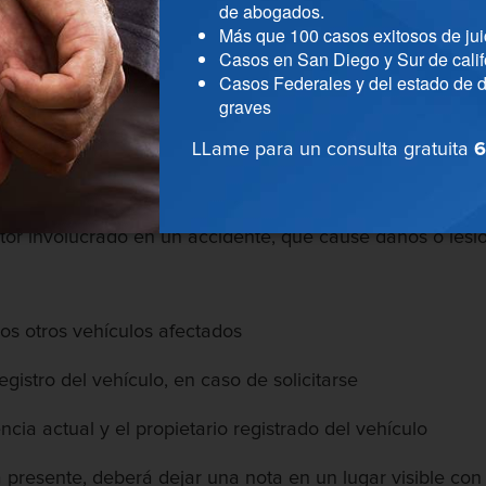
de abogados.
 hasta con 6 meses de prisión, multas de hasta $1.000 y 2
Más que 100 casos exitosos de jui
Casos en San Diego y Sur de calif
Casos Federales y del estado de d
graves
ito mayor de chocar y huir depende de si alguien resultó 
o puede presentar cargos por delitos menores. Si la vícti
LLame para un consulta gratuita
6
e puede imputar un delito mayor de chocar y huir.
tor involucrado en un accidente, que cause daños o lesio
 los otros vehículos afectados
egistro del vehículo, en caso de solicitarse
cia actual y el propietario registrado del vehículo
tá presente, deberá dejar una nota en un lugar visible co