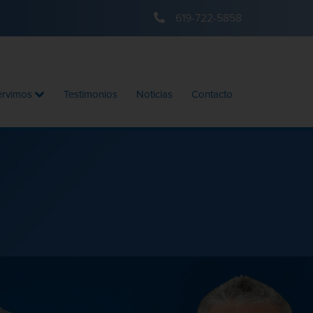
619-722-5858
ervimos
Testimonios
Noticias
Contacto