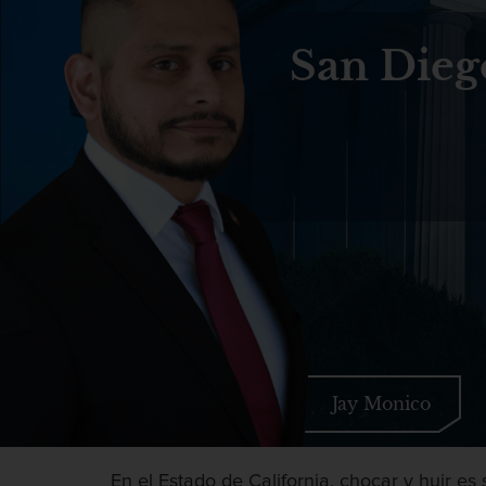
San Dieg
Jay Monico
En el Estado de California, chocar y huir es