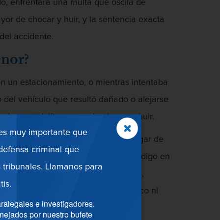
do, enfrentará una multa que oscila de
yor de chocar y huir, y la sentencia exacta
del accidente.
enor?
n un estacionamiento, o mientras intentaba
o del vehículo que resultó dañado o alejarse
ndo en el delito menor de chocar y huir.
 es muy importante que
cción tipifica como delito huir del lugar de
efensa criminal que
ulos o bienes. En este sentido, el Código en
 tribunales. Llamanos para
 sólo en daños a cualquier propiedad,
tis.
o seguro de no obstaculizar el tráfico ni
ralegales e investigadores.
nejados por nuestro bufete