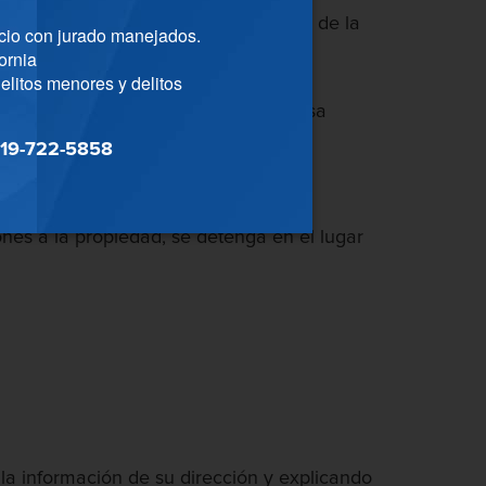
 puntos en el historial de conducción de la
cio con jurado manejados.
ornia
elitos menores y delitos
herido o no. Si el accidente solo causa
ma del delito de chocar y huir sufre
19-722-5858
nes a la propiedad, se detenga en el lugar
n la información de su dirección y explicando