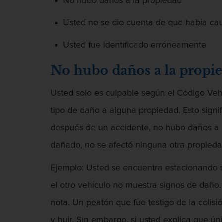
No hubo daños a la propiedad
Usted no se dio cuenta de que había ca
Usted fue identificado erróneamente
No hubo daños a la propi
Usted solo es culpable según el Código Veh
tipo de daño a alguna propiedad. Esto signi
después de un accidente, no hubo daños a l
dañado, no se afectó ninguna otra propieda
Ejemplo: Usted se encuentra estacionando 
el otro vehículo no muestra signos de daño
nota. Un peatón que fue testigo de la colis
y huir. Sin embargo, si usted explica que ún