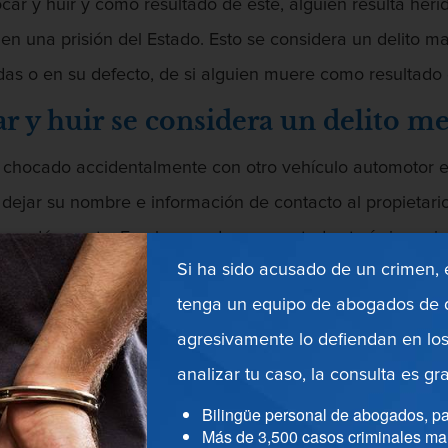
car y huir y como resultado de éste, alguien resulta heri
n una prisión del Estado. Esto se considera un delito ma
das o en su defecto, de si alguien muere como resultado 
ar y huir se considera un delito m
 chocado accidentalmente con otro vehículo automotor e
: dejar su nombre e información de contacto al propietari
e dé cuenta. En el segundo caso, usted estaría incurrie
Si ha sido acusado de un crimen,
ornia que define el delito menor de chocar y huir. Esta se
tenga un equipo de abogados de d
nformación, cuando el accidente causó daños a otros vehíc
agresivamente lo defiendan en los
lquier vehículo involucrado en un accidente que resulte
analizar tu caso, la consulta es gra
iatamente el vehículo en la ubicación más cercana estand
Bilingüe personal de abogados, pa
uctores”.
Más de 3,500 casos criminales ma