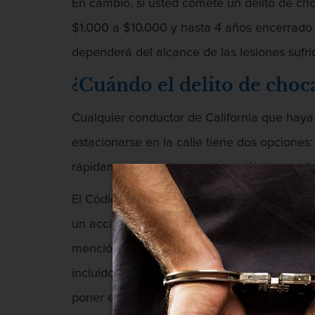
En cambio, si usted comete un delito de cho
$1.000 a $10.000 y hasta 4 años encerrado e
dependerá del alcance de las lesiones sufri
¿Cuándo el delito de choc
Cualquier conductor de California que haya
estacionarse en la calle tiene dos opciones
rápidamente con la esperanza de que nadie s
El Código Vehicular 20002 es la ley de Calif
un accidente, sin detenerse ni brindar su i
mención establece que “el conductor de cua
incluidos otros autos, deberá detener inmed
poner en peligro la seguridad de otros cond