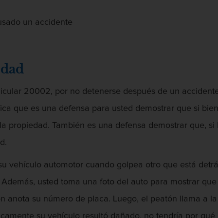
usado un accidente
edad
icular 20002, por no detenerse después de un accidente
fica que es una defensa para usted demostrar que si bie
a propiedad. También es una defensa demostrar que, si 
d.
su vehículo automotor cuando golpea otro que está detrá
. Además, usted toma una foto del auto para mostrar que 
ión anota su número de placa. Luego, el peatón llama a la
icamente su vehículo resultó dañado, no tendría por qué e