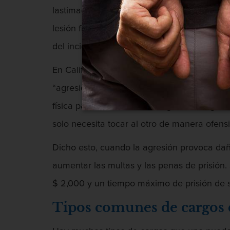
lastimada o dañada, siempre y cuando haya 
lesión físicamente, pero a veces se pueden 
del incidente es usualmente evaluada por la
En California, el crimen de agresión consiste
“agresión” evoca en la mente de la mayoría
física para ser acusado de agresión, según 
solo necesita tocar al otro de manera ofens
Dicho esto, cuando la agresión provoca da
aumentar las multas y las penas de prisión
$ 2,000 y un tiempo máximo de prisión de 
Tipos comunes de cargos 