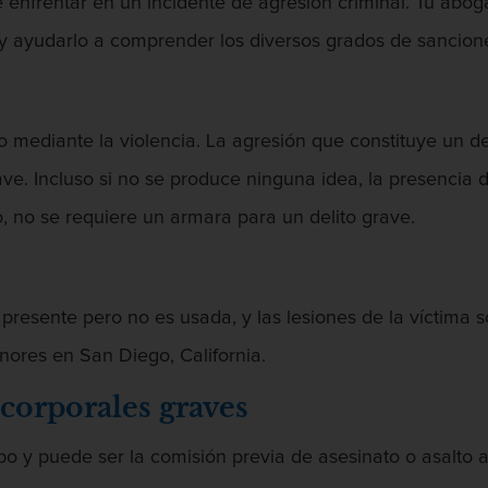
enfrentar en un incidente de agresión criminal. Tu abo
o y ayudarlo a comprender los diversos grados de sancion
o mediante la violencia. La agresión que constituye un de
e. Incluso si no se produce ninguna idea, la presencia d
, no se requiere un armara para un delito grave.
resente pero no es usada, y las lesiones de la víctima so
ores en San Diego, California.
corporales graves
po y puede ser la comisión previa de asesinato o asalto 