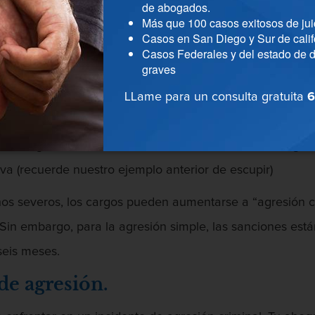
de abogados.
ocurrido algún tipo de contacto ofensivo. Por ejemplo,
Más que 100 casos exitosos de jui
Casos en San Diego y Sur de calif
aplicar cargos de agresión debido al hecho que ocurrió e
Casos Federales y del estado de d
s circunstancias y el caso presentado por el abogado def
graves
 en cualquier uso intencional e ilegal de la fuerza o la v
LLame para un consulta gratuita
6
 de las personas la imagen de golpes y lesiones graves,
el Código Penal 242 de California. Para enfrentar cargos 
iva (recuerde nuestro ejemplo anterior de escupir)
ños severos, los cargos pueden aumentarse a “agresión c
. Sin embargo, para la agresión simple, las sanciones es
seis meses.
de agresión.