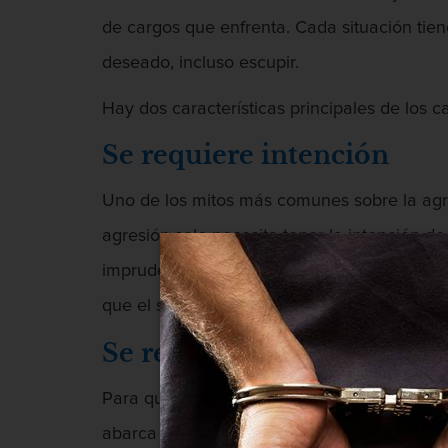
de cargos que enfrenta. Cada situación tie
deseado, incluso escupir.
Hay dos características principales de los
Se requiere intención
Uno de los mitos más comunes sobre la agres
agresión solo necesita tener la intención d
imprudente y causa contacto no deseado con
que el simple hecho de toparse con otra per
Se requiere actuar
Para que una agresión sea un acto criminal,
abarca una amplia gama de agresión, desde 