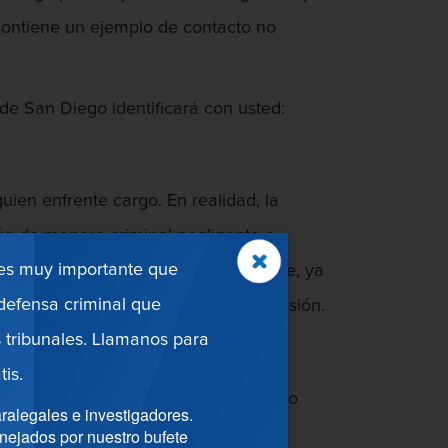
contiene un ejemplo de contacto no
de San Diego identificará con usted:
ien enfrente cargo. En realidad, la
túa de manera criminal negligente o
 es muy importante que
en punto para argumentar en la corte, ya
efensa criminal que
re la acción, no constituye una agresión.
 tribunales. Llamanos para
tis.
no hecho a otra persona. Este contacto
ralegales e investigadores.
mínimo. La víctima no tiene que ser
nejados por nuestro bufete