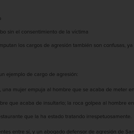
o
o sin el consentimiento de la víctima
e imputan los cargos de agresión también son confusas, y
 un ejemplo de cargo de agresión:
s, una mujer empuja al hombre que se acaba de meter enf
re que acaba de insultarlo; la roca golpea al hombre en 
staurante que la ha estado tratando irrespetuosamente.
ntes entre sí, y un abogado defensor de agresión de San 