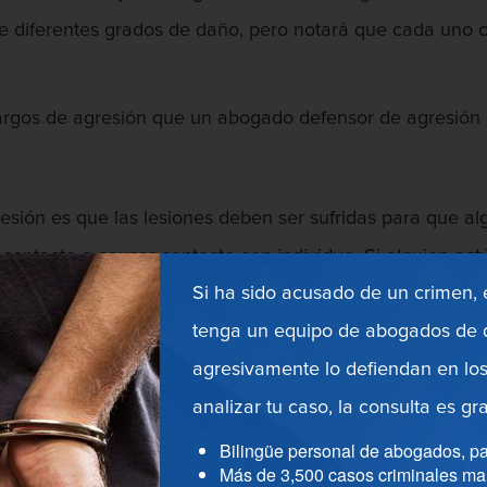
ne diferentes grados de daño, pero notará que cada uno 
 cargos de agresión que un abogado defensor de agresión 
ión es que las lesiones deben ser sufridas para que algu
e contacto o causar contacto con individuo. Si alguien ac
Si ha sido acusado de un crimen,
 otra persona, puede constituir un asalto. Este es un bu
tenga un equipo de abogados de d
sona, no importa lo ofensiva que la otra persona conside
agresivamente lo defiendan en los
analizar tu caso, la consulta es gra
 los cargos deben reducirse al contacto ofensivo o dañi
Bilingüe personal de abogados, pa
patadas y golpes hasta casos que implican un contacto 
Más de 3,500 casos criminales ma