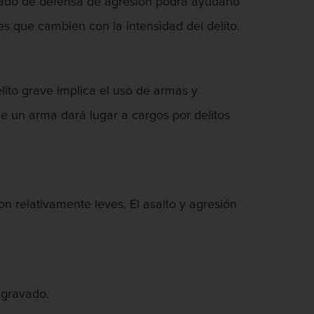
gado de defensa de agresión podrá ayudarlo
es que cambien con la intensidad del delito.
lito grave implica el uso de armas y
e un arma dará lugar a cargos por delitos
n relativamente leves. El asalto y agresión
agravado.