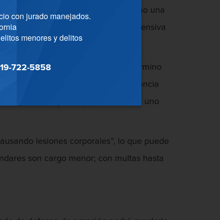
 escupir a otra persona no cuenta como una
cio con jurado manejados.
ornia
l contacto ofensivo. La naturaleza ofensiva
elitos menores y delitos
ensor de la betería.
iolencia en otra persona. Si bien el término
19-722-5858
 no necesariamente debió haber violencia
de agresión bajo la ley de California, uno
ausando lesiones corporales”, lo que puede
tándares son cargo menor; con multas hasta