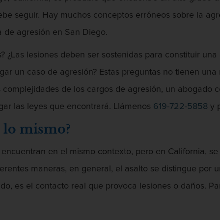
debe seguir. Hay muchos conceptos erróneos sobre la agr
 de agresión en San Diego.
es? ¿Las lesiones deben ser sostenidas para constituir un
gar un caso de agresión? Estas preguntas no tienen una 
s complejidades de los cargos de agresión, un abogado 
gar las leyes que encontrará. Llámenos
619-722-5858
y p
to lo mismo?
 encuentran en el mismo contexto, pero en California, se
ferentes maneras, en general, el asalto se distingue po
lado, es el contacto real que provoca lesiones o daños. Pa