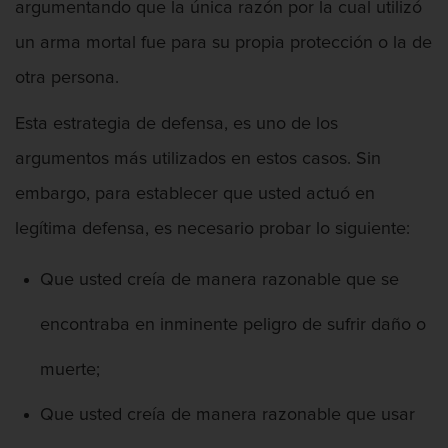
Armas Prohibidas en California
argumentando que la única razón por la cual utilizó
un arma mortal fue para su propia protección o la de
otra persona.
Asalto Agravado
Esta estrategia de defensa, es uno de los
argumentos más utilizados en estos casos. Sin
embargo, para establecer que usted actuó en
legítima defensa, es necesario probar lo siguiente:
Asalto Con Arma Mortal
Que usted creía de manera razonable que se
encontraba en inminente peligro de sufrir daño o
Asalto Con Químicos Cáusticos
muerte;
Que usted creía de manera razonable que usar