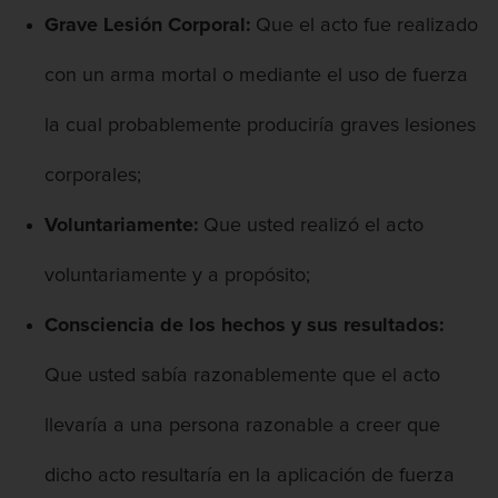
Presentación de Documentos Falsos
Grave Lesión Corporal:
Que el acto fue realizado
Robo de identidad
con un arma mortal o mediante el uso de fuerza
Delitos De Drogas
la cual probablemente produciría graves lesiones
Fabricación de drogas
corporales;
Leyes sobre Marihuana en California
Voluntariamente:
Que usted realizó el acto
Proposición 36
voluntariamente y a propósito;
Programa de Desviación Previo al
Consciencia de los hechos y sus resultados:
Juicio PC 1000
Que usted sabía razonablemente que el acto
Posesión de Marihuana para la Venta
llevaría a una persona razonable a creer que
Posesión de Metanfetamina
dicho acto resultaría en la aplicación de fuerza