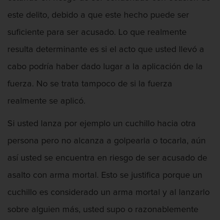
este delito, debido a que este hecho puede ser
Robo o allanamiento de morada
suficiente para ser acusado. Lo que realmente
Recepción de Propiedad Robada
resulta determinante es si el acto que usted llevó a
Delitos Sexuales
cabo podría haber dado lugar a la aplicación de la
fuerza. No se trata tampoco de si la fuerza
Actos lascivos con un menor
realmente se aplicó.
Conducta lasciva
Si usted lanza por ejemplo un cuchillo hacia otra
Copulación Oral Forzada
persona pero no alcanza a golpearla o tocarla, aún
así usted se encuentra en riesgo de ser acusado de
Exposición indecente
asalto con arma mortal. Esto se justifica porque un
Merodear Para Cometer Prostitución
cuchillo es considerado un arma mortal y al lanzarlo
Molestar a un niño menor de 18 años
sobre alguien más, usted supo o razonablemente