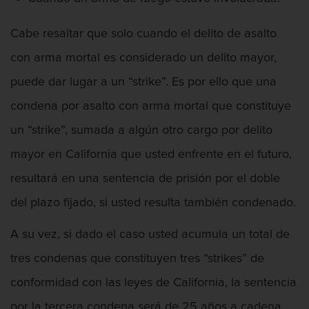
Abuso De Ancianos Y Adultos
Cabe resaltar que solo cuando el delito de asalto
Dependientes
con arma mortal es considerado un delito mayor,
puede dar lugar a un “strike”. Es por ello que una
condena por asalto con arma mortal que constituye
Abuso Infantil
un “strike”, sumada a algún otro cargo por delito
mayor en California que usted enfrente en el futuro,
resultará en una sentencia de prisión por el doble
Acecho
del plazo fijado, si usted resulta también condenado.
A su vez, si dado el caso usted acumula un total de
tres condenas que constituyen tres “strikes” de
Actos Lascivos Con Un Menor
conformidad con las leyes de California, la sentencia
por la tercera condena será de 25 años a cadena