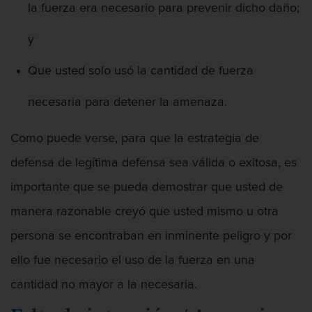
Asalto Contra Un Funcionario Público
la fuerza era necesario para prevenir dicho daño;
y
Que usted solo usó la cantidad de fuerza
Asalto y Agresión
necesaria para detener la amenaza.
Como puede verse, para que la estrategia de
defensa de legítima defensa sea válida o exitosa, es
Audiencia Administrativa del DMV
importante que se pueda demostrar que usted de
manera razonable creyó que usted mismo u otra
persona se encontraban en inminente peligro y por
Audiencias de Detención
ello fue necesario el uso de la fuerza en una
cantidad no mayor a la necesaria.