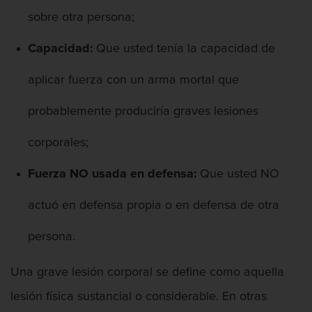
Posesión De Parafernalia De Drogas
sobre otra persona;
Posesión de una sustancia controlada
para la venta
Capacidad:
Que usted tenía la capacidad de
aplicar fuerza con un arma mortal que
Transporte de una sustancia
controlada para la venta
probablemente produciría graves lesiones
Delitos Federales de Drogas
corporales;
Delitos de Fraude
Fuerza NO usada en defensa:
Que usted NO
Fraude A La Compensación A los
Trabajadores
actuó en defensa propia o en defensa de otra
Fraude a programas de asistencia
persona.
pública
Una grave lesión corporal se define como aquella
Fraude con Cheques
lesión física sustancial o considerable. En otras