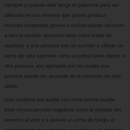
siempre y cuando éste tenga el potencial para ser
Asalto contra un Funcionario Público
utilizado en una manera que pueda producir
Defensa de Asalto
lesiones corporales graves o incluso pueda causarle
a otro la muerte. Acciones tales como tratar de
Asuntos Posteriores a la Condena
apuñalar a una persona con un cuchillo o utilizar un
Eliminación de Antecedentes Penales
perro de raza agresiva como un pitbull para atacar a
Sello de Registros de Arresto
otra persona, son ejemplos por los cuales una
persona puede ser acusada de la comisión de este
Violación de la libertad condicional
delito.
Defensa Criminal
Una condena por asalto con arma mortal puede
Defensa de Homicidios
traer consecuencias negativas como la pérdida del
derecho al voto y a poseer un arma de fuego, el
Defensa de Licencia Profesional