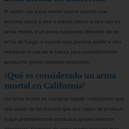
Audiencias de Detención
El asalto con arma mortal ocurre cuando una
Audiencias de Disposición
persona ataca a otra o intenta atacar a otra con un
Audiencias de Transferencia
arma mortal, o un arma cualquiera diferente de un
arma de fuego, o cuando una persona asalta a otra
Delitos por los cuales un Menor puede
ser Juzgado como Adulto
mediante el uso de la fuerza para probablemente
Derechos de los Padres en Casos
producirle graves lesiones corporales.
Juveniles
¿Qué es considerado un arma
Desviación Informal Juvenil
mortal en California?
División de Justicia Juvenil
Un arma mortal es cualquier objeto, instrumento que
Libertad Condicional para Menores
sea usado de tal manera que sea capaz de producir,
o que probablemente produzca, graves lesiones
Petición Aceptada