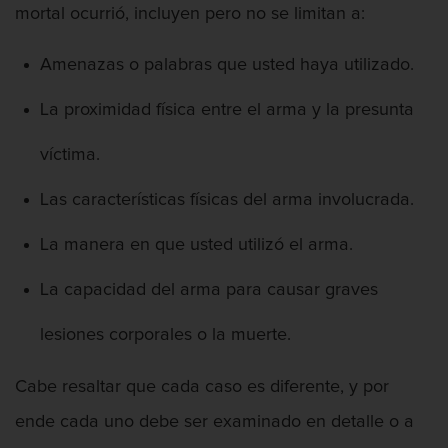
mortal ocurrió, incluyen pero no se limitan a:
Segunda Ofensa de DUI
Amenazas o palabras que usted haya utilizado.
Tercera Ofensa de DUI
La proximidad física entre el arma y la presunta
Fraude Fiscal
víctima.
Fraude de Tarjeta de Crédito
Las características físicas del arma involucrada.
Hurto Mayor
La manera en que usted utilizó el arma.
Peligro de Menores
La capacidad del arma para causar graves
Violencia Domestica
lesiones corporales o la muerte.
Abuso de ancianos y Adultos
Cabe resaltar que cada caso es diferente, y por
dependientes
ende cada uno debe ser examinado en detalle o a
Acecho