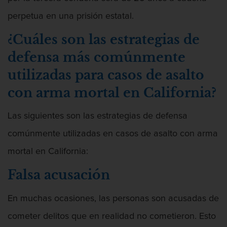
perpetua en una prisión estatal.
Agresión
¿Cuáles son las estrategias de
defensa más comúnmente
utilizadas para casos de asalto
Agresión Contra Un Agente Del Orden
con arma mortal en California?
Público
Las siguientes son las estrategias de defensa
comúnmente utilizadas en casos de asalto con arma
mortal en California:
Agresión Doméstica
Falsa acusación
En muchas ocasiones, las personas son acusadas de
Agresión Que Causa Lesiones Corporales
cometer delitos que en realidad no cometieron. Esto
Graves