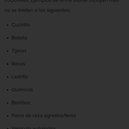
corporales. Ejemplos de arma mortal incluyen mas
Proyecto de Ley del Senado SB 439
no se limitan a los siguientes:
Sello de Registros Juveniles
Cuchillo
Tribunal de Delincuencia Juvenil
Botella
Tutela de los Tribunales
Tijeras
Delitos Contra La Propiedad
Rocas
Dañar lineas telefónicas, eléctricas o
Ladrillo
de servicios públicos
Químicos
Incendio Provocado
Bombas
Invasión Agravada de Propiedad
Ajena
Perro de raza agresiva/feroz
Invasión de Propiedad Ajena
Vehículo automotor