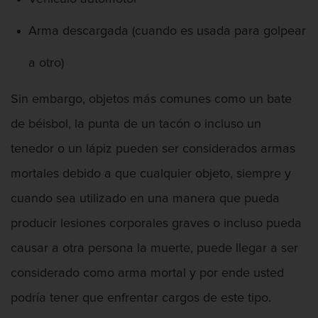
Vandalismo
Arma descargada (cuando es usada para golpear
Delitos De Armas
a otro)
Armas Prohibidas en California
Sin embargo, objetos más comunes como un bate
de béisbol, la punta de un tacón o incluso un
Aumento de Sentencia por Armas de
Fuego
tenedor o un lápiz pueden ser considerados armas
Descarga Negligente de un Arma de
mortales debido a que cualquier objeto, siempre y
Fuego
cuando sea utilizado en una manera que pueda
Portar un Arma de Fuego Cargada
producir lesiones corporales graves o incluso pueda
causar a otra persona la muerte, puede llegar a ser
Portar un Arma de Fuego Oculta
considerado como arma mortal y por ende usted
Delitos de Conducción
podría tener que enfrentar cargos de este tipo.