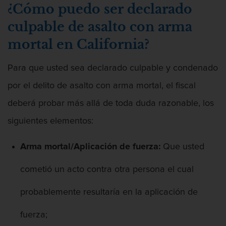
Chocar y huir
¿Cómo puedo ser declarado
culpable de asalto con arma
Conducir con una licencia suspendida
mortal en California?
Evadir a un oficial de policía
Para que usted sea declarado culpable y condenado
Homicidio vehicular
por el delito de asalto con arma mortal, el fiscal
Robo de auto
deberá probar más allá de toda duda razonable, los
siguientes elementos:
Delitos de Cuello Blanco
Arma mortal/Aplicación de fuerza:
Que usted
Apropiación Indebida De Fondos
Públicos
cometió un acto contra otra persona el cual
Falsificación
probablemente resultaría en la aplicación de
Malversación de fondos
fuerza;