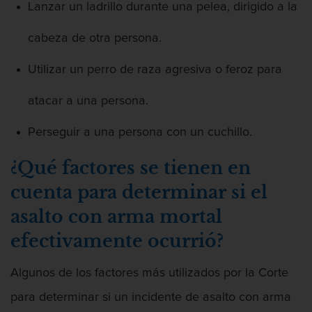
Intento de Asesinato
Lanzar un ladrillo durante una pelea, dirigido a la
DUI
cabeza de otra persona.
Audiencia Administrativa del DMV
Utilizar un perro de raza agresiva o feroz para
atacar a una persona.
Conducción imprudente con presencia
de alcohol
Perseguir a una persona con un cuchillo.
Conducción Imprudente sin Presencia
de Alcohol
¿Qué factores se tienen en
cuenta para determinar si el
Conducir bajo la influencia de drogas
duid
asalto con arma mortal
Cuarta Ofensa de DUI
efectivamente ocurrió?
DUI Causando Lesiones
Algunos de los factores más utilizados por la Corte
para determinar si un incidente de asalto con arma
DUI en menores de edad