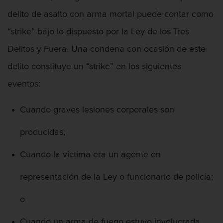
delito de asalto con arma mortal puede contar como
“strike” bajo lo dispuesto por la Ley de los Tres
Delitos y Fuera. Una condena con ocasión de este
delito constituye un “strike” en los siguientes
eventos:
Cuando graves lesiones corporales son
Abogado De Defensa De Agresión
producidas;
Cuando la víctima era un agente en
representación de la Ley o funcionario de policía;
Abogado Federal De Delitos De Drogas
o
Cuando un arma de fuego estuvo involucrada.