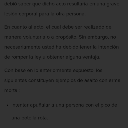
debió saber que dicho acto resultaría en una grave
Penetración Sexual Forzada
lesión corporal para la otra persona.
Prostitución y Solicitación
En cuanto al acto, el cual debe ser realizado de
Violación estatutaria
manera voluntaria o a propósito. Sin embargo, no
Delitos Violentos
necesariamente usted ha debido tener la intención
de romper la ley u obtener alguna ventaja.
Aumento de Sentencia Para Pandillas
Con base en lo anteriormente expuesto, los
Disuadir a un Testigo
siguientes constituyen ejemplos de asalto con arma
Homicidio
mortal:
Homicidio Involuntario
Intentar apuñalar a una persona con el pico de
Homicidio Voluntario
una botella rota.