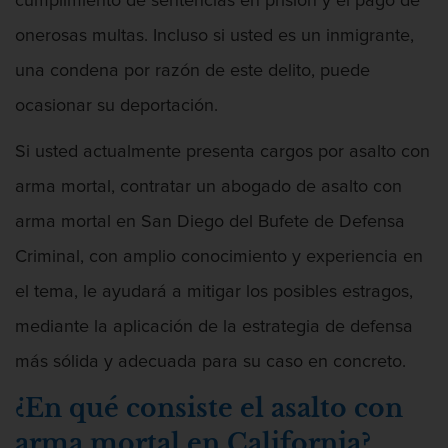
cumplimiento de sentencias en prisión y el pago de
Licencia De Contabilidad
onerosas multas. Incluso si usted es un inmigrante,
Licencia Dental
una condena por razón de este delito, puede
ocasionar su deportación.
Licencia Médica
Si usted actualmente presenta cargos por asalto con
Licencia de Enfermería
arma mortal, contratar un abogado de asalto con
Licencia de Farmacéutico
arma mortal en San Diego del Bufete de Defensa
Criminal, con amplio conocimiento y experiencia en
Licencia Veterinaria
el tema, le ayudará a mitigar los posibles estragos,
Defensa de secuestro
mediante la aplicación de la estrategia de defensa
Defensa de Violación
más sólida y adecuada para su caso en concreto.
¿En qué consiste el asalto con
Delincuencia Juvenil
arma mortal en California?