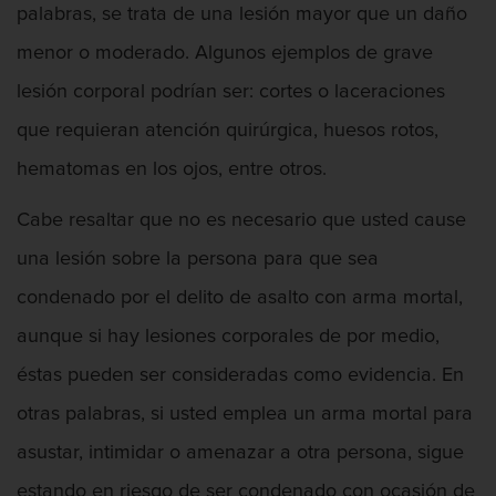
Fraude de Juego
palabras, se trata de una lesión mayor que un daño
menor o moderado. Algunos ejemplos de grave
Fraude de seguro de auto
lesión corporal podrían ser: cortes o laceraciones
Fraude Del Seguro De Desempleo
que requieran atención quirúrgica, huesos rotos,
Fraude inmobiliario
hematomas en los ojos, entre otros.
Delitos de Hurto
Cabe resaltar que no es necesario que usted cause
una lesión sobre la persona para que sea
Hurto en tiendas
condenado por el delito de asalto con arma mortal,
Hurto mayor de auto
aunque si hay lesiones corporales de por medio,
éstas pueden ser consideradas como evidencia. En
Hurto Menor
otras palabras, si usted emplea un arma mortal para
Robo
asustar, intimidar o amenazar a otra persona, sigue
Robo de Caja Fuerte
estando en riesgo de ser condenado con ocasión de