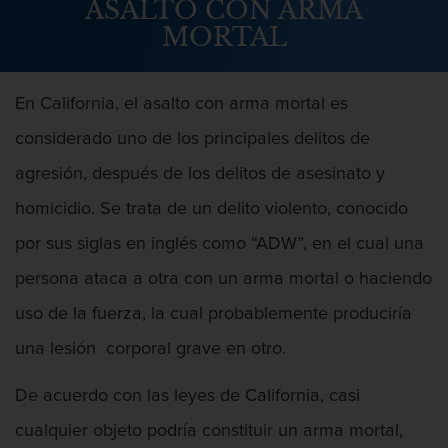
ASALTO CON ARMA
Abuso Infantil
MORTAL
Agresión Sexual
En California, el asalto con arma mortal es
Asalto y Agresión
considerado uno de los principales delitos de
Agresión
agresión, después de los delitos de asesinato y
homicidio. Se trata de un delito violento, conocido
Agresión contra un agente del orden
público
por sus siglas en inglés como “ADW”, en el cual una
Agresión que causa lesiones
persona ataca a otra con un arma mortal o haciendo
corporales graves
uso de la fuerza, la cual probablemente produciría
Asalto agravado
una lesión corporal grave en otro.
Asalto con Arma Mortal
De acuerdo con las leyes de California, casi
cualquier objeto podría constituir un arma mortal,
Asalto con químicos cáusticos