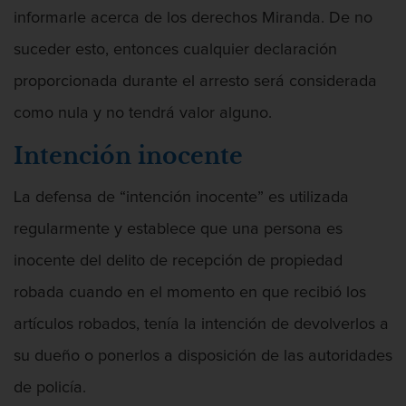
informarle acerca de los derechos Miranda. De no
Apropiación Indebida De Fondos Públicos
suceder esto, entonces cualquier declaración
proporcionada durante el arresto será considerada
como nula y no tendrá valor alguno.
Armas Prohibidas en California
Intención inocente
La defensa de “intención inocente” es utilizada
regularmente y establece que una persona es
Asalto Agravado
inocente del delito de recepción de propiedad
robada cuando en el momento en que recibió los
artículos robados, tenía la intención de devolverlos a
Asalto Con Arma Mortal
su dueño o ponerlos a disposición de las autoridades
de policía.