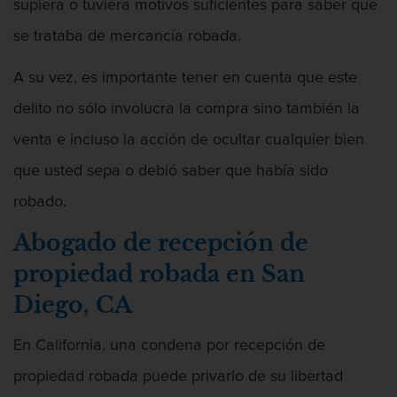
supiera o tuviera motivos suficientes para saber que
Asalto contra un Funcionario Público
se trataba de mercancía robada.
Defensa de Asalto
A su vez, es importante tener en cuenta que este
delito no sólo involucra la compra sino también la
Asuntos Posteriores a la Condena
venta e incluso la acción de ocultar cualquier bien
Eliminación de Antecedentes Penales
que usted sepa o debió saber que había sido
Sello de Registros de Arresto
robado.
Abogado de recepción de
Violación de la libertad condicional
propiedad robada en San
Defensa Criminal
Diego, CA
Defensa de Homicidios
En California, una condena por recepción de
Defensa de Licencia Profesional
propiedad robada puede privarlo de su libertad