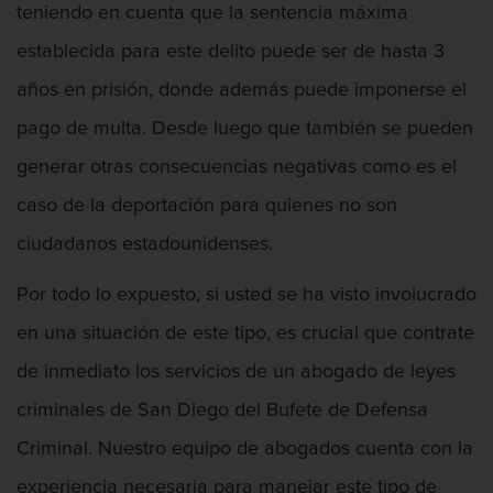
teniendo en cuenta que la sentencia máxima
Licencia De Contabilidad
establecida para este delito puede ser de hasta 3
Licencia Dental
años en prisión, donde además puede imponerse el
Licencia Médica
pago de multa. Desde luego que también se pueden
generar otras consecuencias negativas como es el
Licencia de Enfermería
caso de la deportación para quienes no son
Licencia de Farmacéutico
ciudadanos estadounidenses.
Licencia Veterinaria
Por todo lo expuesto, si usted se ha visto involucrado
en una situación de este tipo, es crucial que contrate
Defensa de secuestro
de inmediato los servicios de un abogado de leyes
Defensa de Violación
criminales de San Diego del Bufete de Defensa
Delincuencia Juvenil
Criminal. Nuestro equipo de abogados cuenta con la
experiencia necesaria para manejar este tipo de