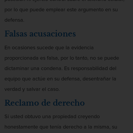
por lo que puede emplear este argumento en su
defensa.
Actos Lascivos Con Un Menor
Falsas acusaciones
En ocasiones sucede que la evidencia
proporcionada es falsa, por lo tanto, no se puede
Agresión
dictaminar una condena. Es responsabilidad del
equipo que actúe en su defensa, desentrañar la
verdad y salvar el caso.
Agresión Contra Un Agente Del Orden
Reclamo de derecho
Público
Si usted obtuvo una propiedad creyendo
honestamente que tenía derecho a la misma, su