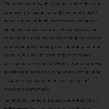
Intento de Asesinato
Este delito es un “wobbler”, lo que quiere decir que
DUI
puede ser procesado como delito menor o delito
mayor dependiendo de varios factores como por
Audiencia Administrativa del DMV
ejemplo los detalles en que se base el caso y los
Conducción imprudente con presencia
antecedentes penales que usted tenga (en caso de
de alcohol
tener alguno). Sin embargo, es importante tener en
Conducción Imprudente sin Presencia
cuenta que si el valor de la propiedad robada
de Alcohol
corresponde a la suma de $950 o es inferior a ésta,
Conducir bajo la influencia de drogas
duid
el delito será procesado como menor. Por su parte,
si supera dicha suma, entonces el delito será
Cuarta Ofensa de DUI
procesado como mayor.
DUI Causando Lesiones
Teniendo en cuenta lo expuesto, si se trata de un
DUI en menores de edad