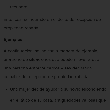
recupere
Vandalismo
Entonces ha incurrido en el delito de recepción de
Delitos De Armas
propiedad robada.
Armas Prohibidas en California
Ejemplos
Aumento de Sentencia por Armas de
Fuego
A continuación, se indican a manera de ejemplo,
una serie de situaciones que pueden llevar a que
Descarga Negligente de un Arma de
Fuego
una persona enfrente cargos y sea declarada
Portar un Arma de Fuego Cargada
culpable de recepción de propiedad robada:
Portar un Arma de Fuego Oculta
Una mujer decide ayudar a su novio escondiendo
Delitos de Conducción
en el ático de su casa, antigüedades valiosas que