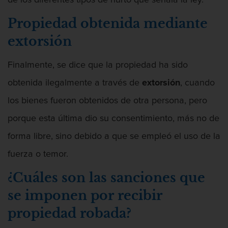
de los diferentes tipos de hurto que señala la ley.
Penetración Sexual Forzada
Propiedad obtenida mediante
Prostitución y Solicitación
extorsión
Violación estatutaria
Finalmente, se dice que la propiedad ha sido
obtenida ilegalmente a través de
extorsión
, cuando
Delitos Violentos
los bienes fueron obtenidos de otra persona, pero
Aumento de Sentencia Para Pandillas
porque esta última dio su consentimiento, más no de
Disuadir a un Testigo
forma libre, sino debido a que se empleó el uso de la
fuerza o temor.
Homicidio
¿Cuáles son las sanciones que
Homicidio Involuntario
se imponen por recibir
Homicidio Voluntario
propiedad robada?