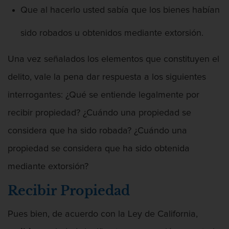
Fraude de Juego
Que al hacerlo usted sabía que los bienes habían
Fraude de seguro de auto
sido robados u obtenidos mediante extorsión.
Fraude Del Seguro De Desempleo
Una vez señalados los elementos que constituyen el
Fraude inmobiliario
delito, vale la pena dar respuesta a los siguientes
interrogantes: ¿Qué se entiende legalmente por
Delitos de Hurto
recibir propiedad? ¿Cuándo una propiedad se
Hurto en tiendas
considera que ha sido robada? ¿Cuándo una
Hurto mayor de auto
propiedad se considera que ha sido obtenida
mediante extorsión?
Hurto Menor
Recibir Propiedad
Robo
Pues bien, de acuerdo con la Ley de California,
Robo de Caja Fuerte