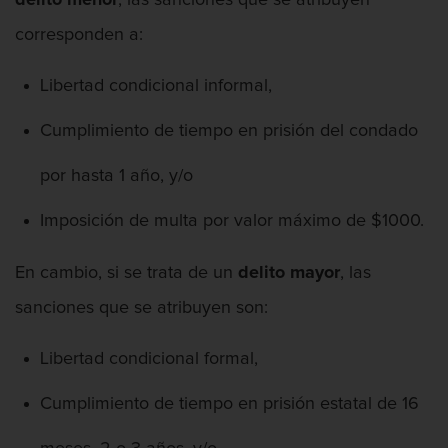
delito menor
, las sanciones que se atribuyen
Segunda Ofensa de DUI
corresponden a:
Tercera Ofensa de DUI
Libertad condicional informal,
Fraude Fiscal
Cumplimiento de tiempo en prisión del condado
por hasta 1 año, y/o
Fraude de Tarjeta de Crédito
Imposición de multa por valor máximo de $1000.
Hurto Mayor
En cambio, si se trata de un
delito mayor
, las
Peligro de Menores
sanciones que se atribuyen son:
Violencia Domestica
Libertad condicional formal,
Abuso de ancianos y Adultos
dependientes
Cumplimiento de tiempo en prisión estatal de 16
Acecho