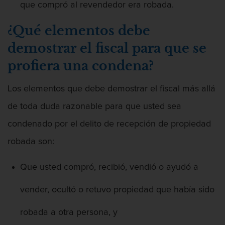
Posesión De Parafernalia De Drogas
que compró al revendedor era robada.
Posesión de una sustancia controlada
¿Qué elementos debe
para la venta
demostrar el fiscal para que se
Transporte de una sustancia
profiera una condena?
controlada para la venta
Los elementos que debe demostrar el fiscal más allá
Delitos Federales de Drogas
de toda duda razonable para que usted sea
Delitos de Fraude
condenado por el delito de recepción de propiedad
Fraude A La Compensación A los
robada son:
Trabajadores
Que usted compró, recibió, vendió o ayudó a
Fraude a programas de asistencia
pública
vender, ocultó o retuvo propiedad que había sido
Fraude con Cheques
robada a otra persona, y