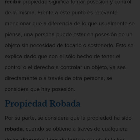
recibir
propiedad significa tomar posesión y control
Robo o allanamiento de morada
de la misma. Frente a este punto es relevante
mencionar que a diferencia de lo que usualmente se
Recepción de Propiedad Robada
piensa, una persona puede estar en posesión de un
Delitos Sexuales
objeto sin necesidad de tocarlo o sostenerlo. Esto se
Actos lascivos con un menor
explica dado que con el sólo hecho de tener el
control o el derecho a controlar un objeto, ya sea
Conducta lasciva
directamente o a través de otra persona, se
Copulación Oral Forzada
considera que hay posesión.
Exposición indecente
Propiedad Robada
Merodear Para Cometer Prostitución
Por su parte, se considera que la propiedad ha sido
robada
, cuando se obtiene a través de cualquiera
Molestar a un niño menor de 18 años