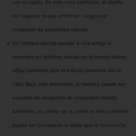
Presentación de Documentos Falsos
con el sujeto. En este caso particular, el dueño
Robo de identidad
del negocio puede enfrentar cargos por
recepción de propiedad robada.
Delitos De Drogas
Un hombre decide ayudar a una amiga a
Fabricación de drogas
revender un teléfono celular en la tienda virtual
Leyes sobre Marihuana en California
eBay, sabiendo que el artículo proviene de un
Proposición 36
robo. Bajo este escenario, el hombre puede ser
Programa de Desviación Previo al
Juicio PC 1000
acusado de recepción de propiedad robada.
Posesión de Marihuana para la Venta
Asimismo, el cliente de la venta en línea también
Posesión de Metanfetamina
puede ser procesado si sabía que la mercancía