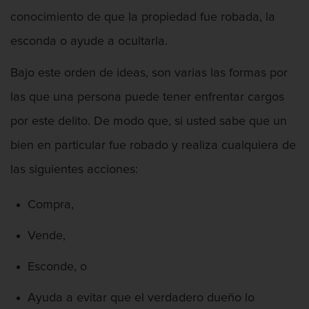
Proyecto de Ley del Senado SB 439
conocimiento de que la propiedad fue robada, la
esconda o ayude a ocultarla.
Sello de Registros Juveniles
Bajo este orden de ideas, son varias las formas por
Tribunal de Delincuencia Juvenil
las que una persona puede tener enfrentar cargos
Tutela de los Tribunales
por este delito. De modo que, si usted sabe que un
bien en particular fue robado y realiza cualquiera de
Delitos Contra La Propiedad
las siguientes acciones:
Dañar lineas telefónicas, eléctricas o
de servicios públicos
Compra,
Incendio Provocado
Vende,
Invasión Agravada de Propiedad
Esconde, o
Ajena
Ayuda a evitar que el verdadero dueño lo
Invasión de Propiedad Ajena