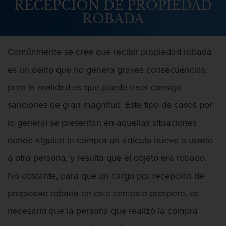
RECEPCIÓN DE PROPIEDAD
Abuso Infantil
ROBADA
Agresión Sexual
Comúnmente se cree que recibir propiedad robada
Asalto y Agresión
es un delito que no genera graves consecuencias,
Agresión
pero la realidad es que puede traer consigo
sanciones de gran magnitud. Este tipo de casos por
Agresión contra un agente del orden
público
lo general se presentan en aquellas situaciones
Agresión que causa lesiones
donde alguien le compra un artículo nuevo o usado
corporales graves
a otra persona, y resulta que el objeto era robado.
Asalto agravado
No obstante, para que un cargo por recepción de
propiedad robada en este contexto prospere, es
Asalto con Arma Mortal
necesario que la persona que realizó la compra
Asalto con químicos cáusticos