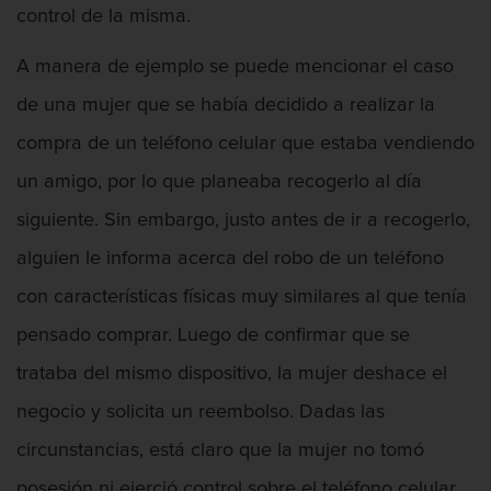
control de la misma.
A manera de ejemplo se puede mencionar el caso
Abogado Federal De Delitos De Drogas
de una mujer que se había decidido a realizar la
compra de un teléfono celular que estaba vendiendo
un amigo, por lo que planeaba recogerlo al día
Abuso De Ancianos Y Adultos
siguiente. Sin embargo, justo antes de ir a recogerlo,
Dependientes
alguien le informa acerca del robo de un teléfono
con características físicas muy similares al que tenía
pensado comprar. Luego de confirmar que se
Abuso Infantil
trataba del mismo dispositivo, la mujer deshace el
negocio y solicita un reembolso. Dadas las
circunstancias, está claro que la mujer no tomó
Acecho
posesión ni ejerció control sobre el teléfono celular,