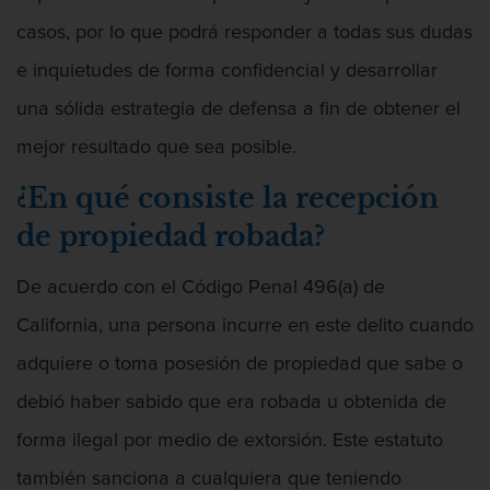
Audiencias de Detención
casos, por lo que podrá responder a todas sus dudas
Audiencias de Disposición
e inquietudes de forma confidencial y desarrollar
Audiencias de Transferencia
una sólida estrategia de defensa a fin de obtener el
mejor resultado que sea posible.
Delitos por los cuales un Menor puede
ser Juzgado como Adulto
¿En qué consiste la recepción
de propiedad robada?
Derechos de los Padres en Casos
Juveniles
De acuerdo con el Código Penal 496(a) de
Desviación Informal Juvenil
California, una persona incurre en este delito cuando
División de Justicia Juvenil
adquiere o toma posesión de propiedad que sabe o
debió haber sabido que era robada u obtenida de
Libertad Condicional para Menores
forma ilegal por medio de extorsión. Este estatuto
Petición Aceptada
también sanciona a cualquiera que teniendo