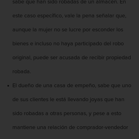
Chocar y huir
sabe que han sido robadas de un almacén. En
este caso específico, vale la pena señalar que,
Conducir con una licencia suspendida
aunque la mujer no se lucre por esconder los
Evadir a un oficial de policía
bienes e incluso no haya participado del robo
Homicidio vehicular
original, puede ser acusada de recibir propiedad
Robo de auto
robada.
Delitos de Cuello Blanco
El dueño de una casa de empeño, sabe que uno
Apropiación Indebida De Fondos
Públicos
de sus clientes le está llevando joyas que han
Falsificación
sido robadas a otras personas, y pese a esto
Malversación de fondos
mantiene una relación de comprador-vendedor