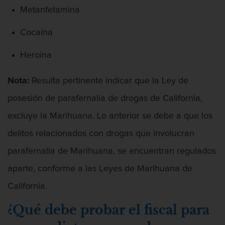
Penetración Sexual Forzada
Metanfetamina
Cocaína
Prostitución y Solicitación
Heroína
Violación estatutaria
Nota:
Resulta pertinente indicar que la Ley de
Delitos Violentos
posesión de parafernalia de drogas de California,
Aumento de Sentencia Para Pandillas
excluye la Marihuana. Lo anterior se debe a que los
Disuadir a un Testigo
delitos relacionados con drogas que involucran
parafernalia de Marihuana, se encuentran regulados
Homicidio
aparte, conforme a las Leyes de Marihuana de
Homicidio Involuntario
California.
Homicidio Voluntario
¿Qué debe probar el fiscal para