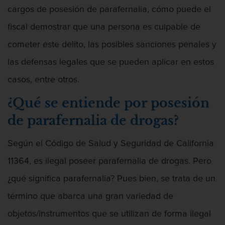
Audiencias de Detención
cargos de posesión de parafernalia, cómo puede el
Audiencias de Disposición
fiscal demostrar que una persona es culpable de
cometer este delito, las posibles sanciones penales y
Audiencias de Transferencia
las defensas legales que se pueden aplicar en estos
Delitos por los cuales un Menor puede
casos, entre otros.
ser Juzgado como Adulto
¿Qué se entiende por posesión
Derechos de los Padres en Casos
Juveniles
de parafernalia de drogas?
Desviación Informal Juvenil
Según el Código de Salud y Seguridad de California
11364, es ilegal poseer parafernalia de drogas. Pero
División de Justicia Juvenil
¿qué significa parafernalia? Pues bien, se trata de un
Libertad Condicional para Menores
término que abarca una gran variedad de
Petición Aceptada
objetos/instrumentos que se utilizan de forma ilegal