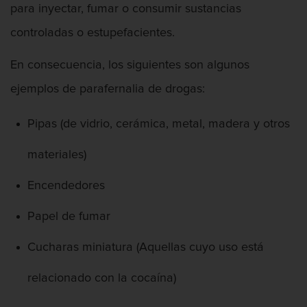
para inyectar, fumar o consumir sustancias
Proyecto de Ley del Senado SB 439
controladas o estupefacientes.
Sello de Registros Juveniles
En consecuencia, los siguientes son algunos
Tribunal de Delincuencia Juvenil
ejemplos de parafernalia de drogas:
Tutela de los Tribunales
Pipas (de vidrio, cerámica, metal, madera y otros
Delitos Contra La Propiedad
materiales)
Dañar lineas telefónicas, eléctricas o
Encendedores
de servicios públicos
Papel de fumar
Incendio Provocado
Cucharas miniatura (Aquellas cuyo uso está
Invasión Agravada de Propiedad
Ajena
relacionado con la cocaína)
Invasión de Propiedad Ajena