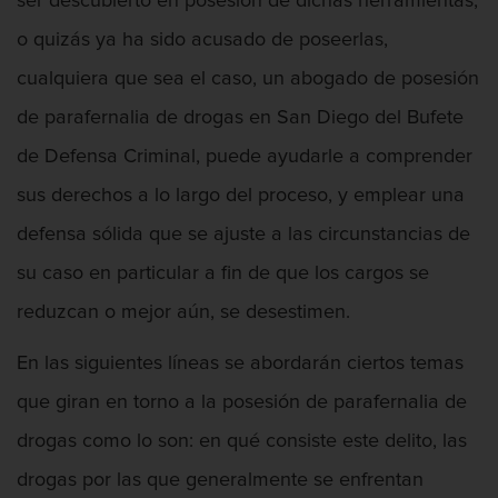
ser descubierto en posesión de dichas herramientas,
Licencia De Contabilidad
o quizás ya ha sido acusado de poseerlas,
Licencia Dental
cualquiera que sea el caso, un abogado de posesión
de parafernalia de drogas en San Diego del Bufete
Licencia Médica
de Defensa Criminal, puede ayudarle a comprender
Licencia de Enfermería
sus derechos a lo largo del proceso, y emplear una
defensa sólida que se ajuste a las circunstancias de
Licencia de Farmacéutico
su caso en particular a fin de que los cargos se
Licencia Veterinaria
reduzcan o mejor aún, se desestimen.
Defensa de secuestro
En las siguientes líneas se abordarán ciertos temas
Defensa de Violación
que giran en torno a la posesión de parafernalia de
drogas como lo son: en qué consiste este delito, las
Delincuencia Juvenil
drogas por las que generalmente se enfrentan