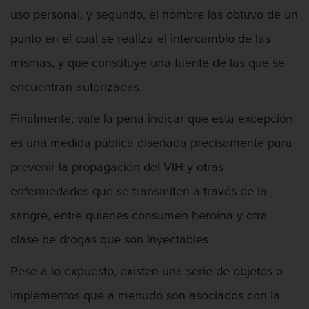
Presentación de Documentos Falsos
uso personal, y segundo, el hombre las obtuvo de un
Robo de identidad
punto en el cual se realiza el intercambio de las
mismas, y que constituye una fuente de las que se
Delitos De Drogas
encuentran autorizadas.
Fabricación de drogas
Finalmente, vale la pena indicar que esta excepción
Leyes sobre Marihuana en California
es una medida pública diseñada precisamente para
prevenir la propagación del VIH y otras
Proposición 36
enfermedades que se transmiten a través de la
Programa de Desviación Previo al
Juicio PC 1000
sangre, entre quienes consumen heroína y otra
clase de drogas que son inyectables.
Posesión de Marihuana para la Venta
Pese a lo expuesto, existen una serie de objetos o
Posesión de Metanfetamina
implementos que a menudo son asociados con la