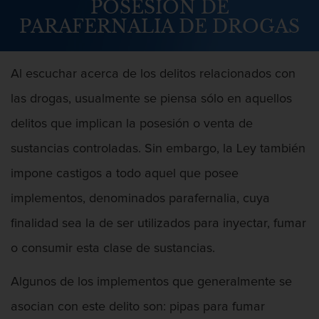
POSESIÓN DE
Abuso Infantil
PARAFERNALIA DE DROGAS
Agresión Sexual
Al escuchar acerca de los delitos relacionados con
Asalto y Agresión
las drogas, usualmente se piensa sólo en aquellos
Agresión
delitos que implican la posesión o venta de
sustancias controladas. Sin embargo, la Ley también
Agresión contra un agente del orden
público
impone castigos a todo aquel que posee
Agresión que causa lesiones
implementos, denominados parafernalia, cuya
corporales graves
finalidad sea la de ser utilizados para inyectar, fumar
Asalto agravado
o consumir esta clase de sustancias.
Asalto con Arma Mortal
Algunos de los implementos que generalmente se
asocian con este delito son: pipas para fumar
Asalto con químicos cáusticos