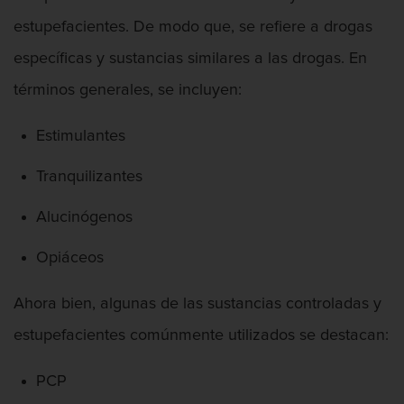
estupefacientes. De modo que, se refiere a drogas
Robo o allanamiento de morada
específicas y sustancias similares a las drogas. En
Recepción de Propiedad Robada
términos generales, se incluyen:
Delitos Sexuales
Estimulantes
Actos lascivos con un menor
Tranquilizantes
Conducta lasciva
Alucinógenos
Copulación Oral Forzada
Opiáceos
Exposición indecente
Ahora bien, algunas de las sustancias controladas y
Merodear Para Cometer Prostitución
estupefacientes comúnmente utilizados se destacan:
Molestar a un niño menor de 18 años
PCP