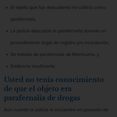
El objeto que fue descubierto no califica como
Acecho
parafernalia,
La policía descubrió la parafernalia durante un
Actos Lascivos Con Un Menor
procedimiento ilegal de registro y/o incautación,
Se trataba de parafernalia de Marihuana, y
Evidencia insuficiente
Agresión
Usted no tenía conocimiento
de que el objeto era
parafernalia de drogas
Agresión Contra Un Agente Del Orden
Público
Aún cuando la policía lo encuentre en posesión de