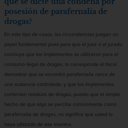
que se dicte una condena por
Intento de Asesinato
posesión de parafernalia de
DUI
drogas?
Audiencia Administrativa del DMV
En este tipo de casos, las circunstancias juegan un
Conducción imprudente con presencia
papel fundamental pues para que el juez o el jurado
de alcohol
concluya que los implementos se utilizaron para el
Conducción Imprudente sin Presencia
consumo ilegal de drogas, le corresponde al fiscal
de Alcohol
demostrar que se encontró parafernalia cerca de
Conducir bajo la influencia de drogas
duid
una sustancia controlada, y que los implementos
contenían residuos de drogas, puesto que el simple
Cuarta Ofensa de DUI
hecho de que algo se perciba comúnmente como
DUI Causando Lesiones
parafernalia de drogas, no significa que usted lo
DUI en menores de edad
haya utilizado de esa manera.