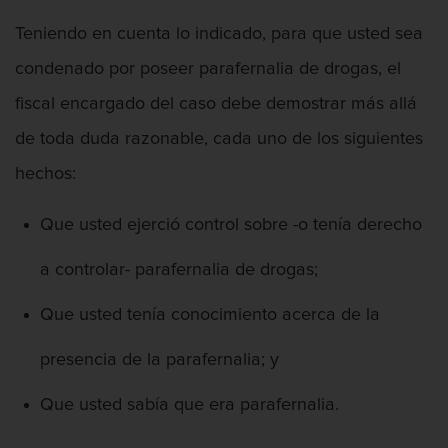
Teniendo en cuenta lo indicado, para que usted sea
Segunda Ofensa de DUI
condenado por poseer parafernalia de drogas, el
Tercera Ofensa de DUI
fiscal encargado del caso debe demostrar más allá
Fraude Fiscal
de toda duda razonable, cada uno de los siguientes
hechos:
Fraude de Tarjeta de Crédito
Que usted ejerció control sobre -o tenía derecho
Hurto Mayor
a controlar- parafernalia de drogas;
Peligro de Menores
Que usted tenía conocimiento acerca de la
Violencia Domestica
presencia de la parafernalia; y
Abuso de ancianos y Adultos
dependientes
Que usted sabía que era parafernalia.
Acecho