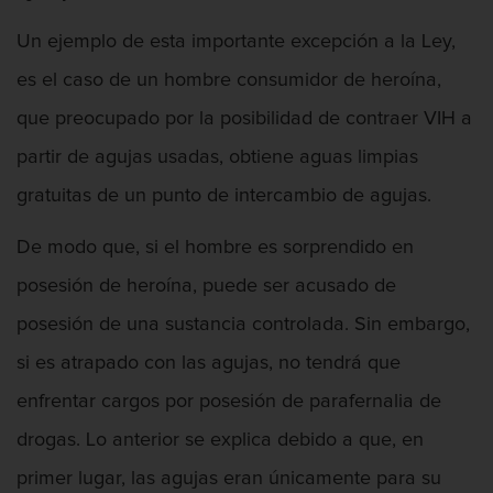
Chocar y huir
Un ejemplo de esta importante excepción a la Ley,
Conducir con una licencia suspendida
es el caso de un hombre consumidor de heroína,
Evadir a un oficial de policía
que preocupado por la posibilidad de contraer VIH a
partir de agujas usadas, obtiene aguas limpias
Homicidio vehicular
gratuitas de un punto de intercambio de agujas.
Robo de auto
De modo que, si el hombre es sorprendido en
Delitos de Cuello Blanco
posesión de heroína, puede ser acusado de
Apropiación Indebida De Fondos
posesión de una sustancia controlada. Sin embargo,
Públicos
si es atrapado con las agujas, no tendrá que
Falsificación
enfrentar cargos por posesión de parafernalia de
drogas. Lo anterior se explica debido a que, en
Malversación de fondos
primer lugar, las agujas eran únicamente para su