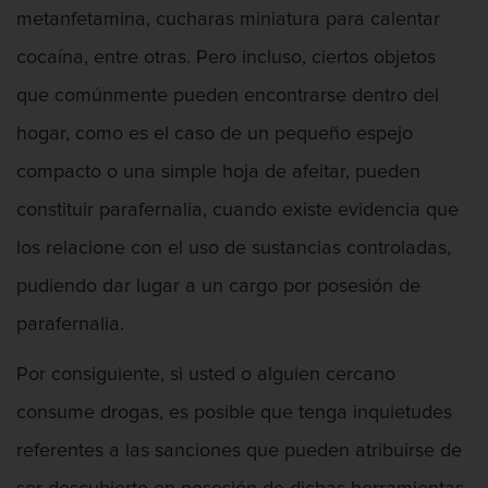
metanfetamina, cucharas miniatura para calentar
Asalto contra un Funcionario Público
cocaína, entre otras. Pero incluso, ciertos objetos
Defensa de Asalto
que comúnmente pueden encontrarse dentro del
hogar, como es el caso de un pequeño espejo
Asuntos Posteriores a la Condena
compacto o una simple hoja de afeitar, pueden
Eliminación de Antecedentes Penales
constituir parafernalia, cuando existe evidencia que
Sello de Registros de Arresto
los relacione con el uso de sustancias controladas,
pudiendo dar lugar a un cargo por posesión de
Violación de la libertad condicional
parafernalia.
Defensa Criminal
Por consiguiente, si usted o alguien cercano
Defensa de Homicidios
consume drogas, es posible que tenga inquietudes
referentes a las sanciones que pueden atribuirse de
Defensa de Licencia Profesional