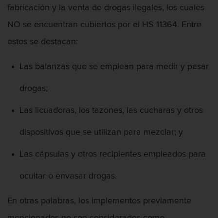
Posesión De Parafernalia De Drogas
fabricación y la venta de drogas ilegales, los cuales
NO se encuentran cubiertos por el HS 11364. Entre
Posesión de una sustancia controlada
para la venta
estos se destacan:
Transporte de una sustancia
controlada para la venta
Las balanzas que se emplean para medir y pesar
Delitos Federales de Drogas
drogas;
Las licuadoras, los tazones, las cucharas y otros
Delitos de Fraude
dispositivos que se utilizan para mezclar; y
Fraude A La Compensación A los
Trabajadores
Las cápsulas y otros recipientes empleados para
Fraude a programas de asistencia
pública
ocultar o envasar drogas.
Fraude con Cheques
En otras palabras, los implementos previamente