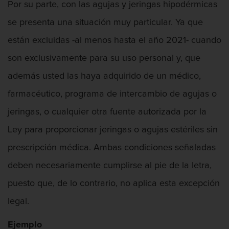
Por su parte, con las agujas y jeringas hipodérmicas
Vandalismo
se presenta una situación muy particular. Ya que
están excluidas -al menos hasta el año 2021- cuando
Delitos De Armas
son exclusivamente para su uso personal y, que
Armas Prohibidas en California
además usted las haya adquirido de un médico,
Aumento de Sentencia por Armas de
farmacéutico, programa de intercambio de agujas o
Fuego
jeringas, o cualquier otra fuente autorizada por la
Descarga Negligente de un Arma de
Ley para proporcionar jeringas o agujas estériles sin
Fuego
prescripción médica. Ambas condiciones señaladas
Portar un Arma de Fuego Cargada
deben necesariamente cumplirse al pie de la letra,
Portar un Arma de Fuego Oculta
puesto que, de lo contrario, no aplica esta excepción
legal.
Delitos de Conducción
Ejemplo