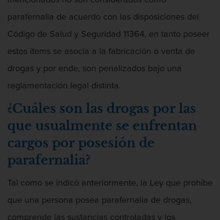
mencionados no son considerados como
Fraude de Juego
parafernalia de acuerdo con las disposiciones del
Fraude de seguro de auto
Código de Salud y Seguridad 11364, en tanto poseer
Fraude Del Seguro De Desempleo
estos ítems se asocia a la fabricación o venta de
drogas y por ende, son penalizados bajo una
Fraude inmobiliario
reglamentación legal distinta.
Delitos de Hurto
¿Cuáles son las drogas por las
Hurto en tiendas
que usualmente se enfrentan
cargos por posesión de
Hurto mayor de auto
parafernalia?
Hurto Menor
Tal como se indicó anteriormente, la Ley que prohíbe
Robo
que una persona posea parafernalia de drogas,
Robo de Caja Fuerte
comprende las sustancias controladas y los