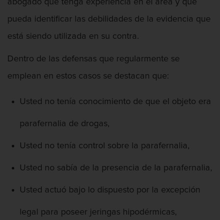
Abogado De Defensa De Agresión
abogado que tenga experiencia en el área y que
pueda identificar las debilidades de la evidencia que
está siendo utilizada en su contra.
Abogado Federal De Delitos De Drogas
Dentro de las defensas que regularmente se
emplean en estos casos se destacan que:
Usted no tenía conocimiento de que el objeto era
Abuso De Ancianos Y Adultos
Dependientes
parafernalia de drogas,
Usted no tenía control sobre la parafernalia,
Usted no sabía de la presencia de la parafernalia,
Abuso Infantil
Usted actuó bajo lo dispuesto por la excepción
legal para poseer jeringas hipodérmicas,