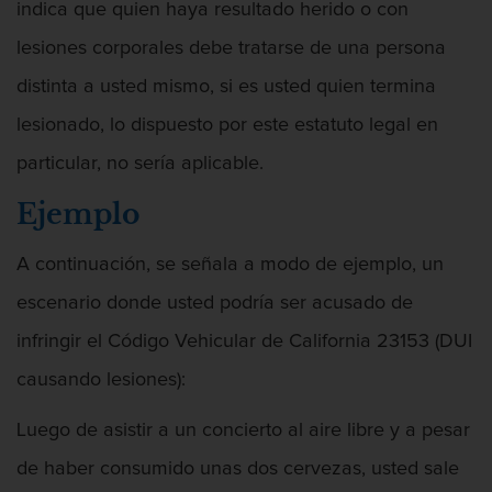
indica que quien haya resultado herido o con
Proyecto de Ley del Senado SB 439
lesiones corporales debe tratarse de una persona
Sello de Registros Juveniles
distinta a usted mismo, si es usted quien termina
lesionado, lo dispuesto por este estatuto legal en
Tribunal de Delincuencia Juvenil
particular, no sería aplicable.
Tutela de los Tribunales
Ejemplo
Delitos Contra La Propiedad
A continuación, se señala a modo de ejemplo, un
Dañar lineas telefónicas, eléctricas o
de servicios públicos
escenario donde usted podría ser acusado de
infringir el Código Vehicular de California 23153 (DUI
Incendio Provocado
causando lesiones):
Invasión Agravada de Propiedad
Ajena
Luego de asistir a un concierto al aire libre y a pesar
de haber consumido unas dos cervezas, usted sale
Invasión de Propiedad Ajena