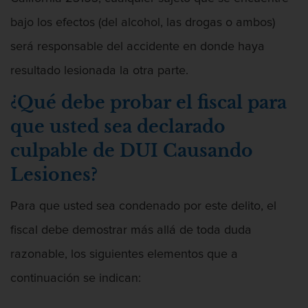
Chocar y huir
bajo los efectos (del alcohol, las drogas o ambos)
Conducir con una licencia suspendida
será responsable del accidente en donde haya
Evadir a un oficial de policía
resultado lesionada la otra parte.
¿Qué debe probar el fiscal para
Homicidio vehicular
que usted sea declarado
Robo de auto
culpable de DUI Causando
Delitos de Cuello Blanco
Lesiones?
Apropiación Indebida De Fondos
Para que usted sea condenado por este delito, el
Públicos
fiscal debe demostrar más allá de toda duda
Falsificación
razonable, los siguientes elementos que a
Malversación de fondos
continuación se indican: