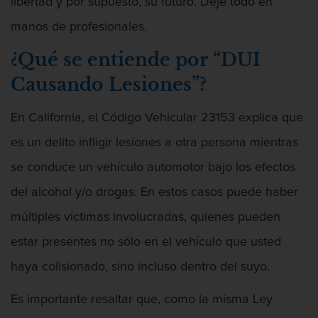
Audiencias de Detención
libertad y por supuesto, su futuro. Deje todo en
manos de profesionales.
Audiencias de Disposición
¿Qué se entiende por “DUI
Audiencias de Transferencia
Causando Lesiones”?
Delitos por los cuales un Menor puede
ser Juzgado como Adulto
En California, el Código Vehicular 23153 explica que
es un delito infligir lesiones a otra persona mientras
Derechos de los Padres en Casos
Juveniles
se conduce un vehículo automotor bajo los efectos
del alcohol y/o drogas. En estos casos puede haber
Desviación Informal Juvenil
múltiples víctimas involucradas, quienes pueden
División de Justicia Juvenil
estar presentes no sólo en el vehículo que usted
Libertad Condicional para Menores
haya colisionado, sino incluso dentro del suyo.
Petición Aceptada
Es importante resaltar que, como la misma Ley