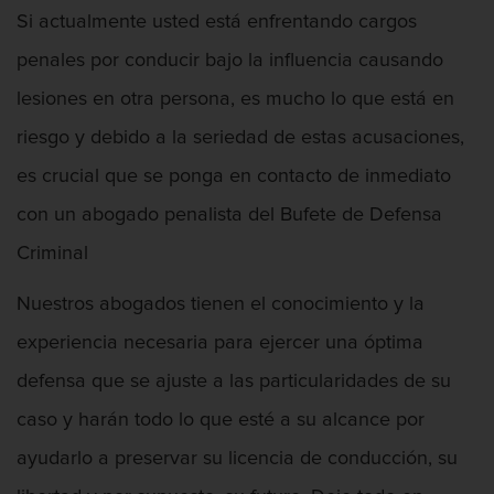
Licencia De Contabilidad
Si actualmente usted está enfrentando cargos
penales por conducir bajo la influencia causando
Licencia Dental
lesiones en otra persona, es mucho lo que está en
Licencia Médica
riesgo y debido a la seriedad de estas acusaciones,
es crucial que se ponga en contacto de inmediato
Licencia de Enfermería
con un abogado penalista del Bufete de Defensa
Licencia de Farmacéutico
Criminal
Licencia Veterinaria
Nuestros abogados tienen el conocimiento y la
Defensa de secuestro
experiencia necesaria para ejercer una óptima
defensa que se ajuste a las particularidades de su
Defensa de Violación
caso y harán todo lo que esté a su alcance por
Delincuencia Juvenil
ayudarlo a preservar su licencia de conducción, su