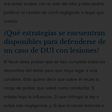
era evitar acabar con la vida del niño y esto podría
justificar el cambio de carril negligente o ilegal que
Asalto Agravado
realizó.
¿Qué estrategias se encuentran
disponibles para defenderse de
Asalto Con Arma Mortal
un caso de DUI con lesiones?
El fiscal debe probar que se han cumplido todos los
elementos del delito para que haya lugar a una
Asalto Con Químicos Cáusticos
condena. Esto quiere decir que sobre él recae la
carga de probar que usted como conductor, 1)
estaba bajo la influencia, 2) que infringió la ley o
Asalto Contra Un Funcionario Público
actuó con negligencia, y 3) que le causó lesiones a