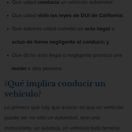
Presentación de Documentos Falsos
Que usted
conducía
un vehículo automotor;
Robo de identidad
Que usted
violó las leyes de DUI de California;
Que además usted cometió un
acto ilegal
o
Delitos De Drogas
actuó de forma negligente al conducir; y
Fabricación de drogas
Que dicho acto ilegal o negligente provocó una
Leyes sobre Marihuana en California
lesión
a otra persona.
Proposición 36
¿Qué implica conducir un
Programa de Desviación Previo al
Juicio PC 1000
vehículo?
Posesión de Marihuana para la Venta
Lo primero que hay que aclarar es que un vehículo
puede ser no sólo un automóvil, sino una
Posesión de Metanfetamina
motocicleta, un autobús, un vehículo todo terreno