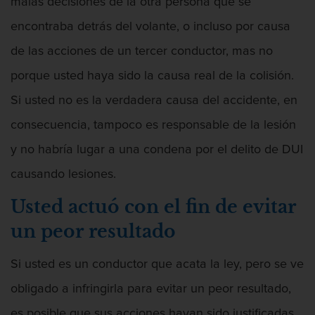
malas decisiones de la otra persona que se
Agresión
encontraba detrás del volante, o incluso por causa
de las acciones de un tercer conductor, mas no
porque usted haya sido la causa real de la colisión.
Agresión Contra Un Agente Del Orden
Si usted no es la verdadera causa del accidente, en
Público
consecuencia, tampoco es responsable de la lesión
y no habría lugar a una condena por el delito de DUI
causando lesiones.
Agresión Doméstica
Usted actuó con el fin de evitar
un peor resultado
Si usted es un conductor que acata la ley, pero se ve
Agresión Que Causa Lesiones Corporales
Graves
obligado a infringirla para evitar un peor resultado,
es posible que sus acciones hayan sido justificadas,