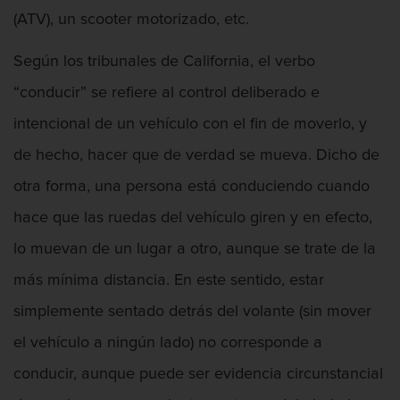
Posesión De Parafernalia De Drogas
(ATV), un scooter motorizado, etc.
Posesión de una sustancia controlada
para la venta
Según los tribunales de California, el verbo
“conducir” se refiere al control deliberado e
Transporte de una sustancia
controlada para la venta
intencional de un vehículo con el fin de moverlo, y
de hecho, hacer que de verdad se mueva. Dicho de
Delitos Federales de Drogas
otra forma, una persona está conduciendo cuando
Delitos de Fraude
hace que las ruedas del vehículo giren y en efecto,
Fraude A La Compensación A los
lo muevan de un lugar a otro, aunque se trate de la
Trabajadores
más mínima distancia. En este sentido, estar
Fraude a programas de asistencia
simplemente sentado detrás del volante (sin mover
pública
el vehículo a ningún lado) no corresponde a
Fraude con Cheques
conducir, aunque puede ser evidencia circunstancial