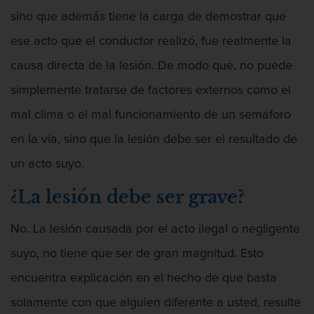
sino que además tiene la carga de demostrar que
Segunda Ofensa de DUI
ese acto que el conductor realizó, fue realmente la
Tercera Ofensa de DUI
causa directa de la lesión. De modo que, no puede
simplemente tratarse de factores externos como el
Fraude Fiscal
mal clima o el mal funcionamiento de un semáforo
Fraude de Tarjeta de Crédito
en la vía, sino que la lesión debe ser el resultado de
Hurto Mayor
un acto suyo.
¿La lesión debe ser grave?
Peligro de Menores
Violencia Domestica
No. La lesión causada por el acto ilegal o negligente
suyo, no tiene que ser de gran magnitud. Esto
Abuso de ancianos y Adultos
dependientes
encuentra explicación en el hecho de que basta
solamente con que alguien diferente a usted, resulte
Acecho