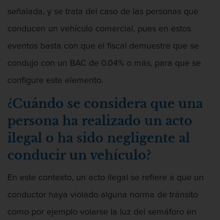
Penetración Sexual Forzada
señalada, y se trata del caso de las personas que
conducen un vehículo comercial, pues en estos
Prostitución y Solicitación
eventos basta con que el fiscal demuestre que se
Violación estatutaria
condujo con un BAC de 0.04% o más, para que se
Delitos Violentos
configure este elemento.
¿Cuándo se considera que una
Aumento de Sentencia Para Pandillas
persona ha realizado un acto
Disuadir a un Testigo
ilegal o ha sido negligente al
Homicidio
conducir un vehículo?
Homicidio Involuntario
En este contexto, un acto ilegal se refiere a que un
conductor haya violado alguna norma de tránsito
Homicidio Voluntario
como por ejemplo volarse la luz del semáforo en