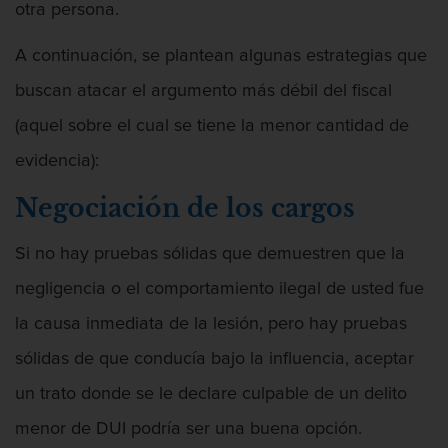
otra persona.
A continuación, se plantean algunas estrategias que
Asalto y Agresión
buscan atacar el argumento más débil del fiscal
(aquel sobre el cual se tiene la menor cantidad de
evidencia):
Audiencia Administrativa del DMV
Negociación de los cargos
Si no hay pruebas sólidas que demuestren que la
negligencia o el comportamiento ilegal de usted fue
Audiencias de Detención
la causa inmediata de la lesión, pero hay pruebas
sólidas de que conducía bajo la influencia, aceptar
un trato donde se le declare culpable de un delito
Audiencias de Disposición
menor de DUI podría ser una buena opción.