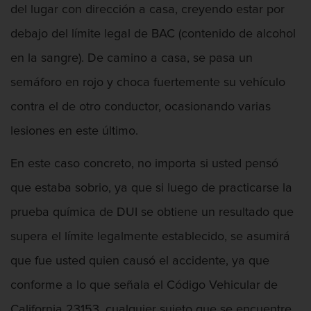
del lugar con dirección a casa, creyendo estar por
Vandalismo
debajo del límite legal de BAC (contenido de alcohol
Delitos De Armas
en la sangre). De camino a casa, se pasa un
semáforo en rojo y choca fuertemente su vehículo
Armas Prohibidas en California
contra el de otro conductor, ocasionando varias
Aumento de Sentencia por Armas de
lesiones en este último.
Fuego
En este caso concreto, no importa si usted pensó
Descarga Negligente de un Arma de
Fuego
que estaba sobrio, ya que si luego de practicarse la
prueba química de DUI se obtiene un resultado que
Portar un Arma de Fuego Cargada
supera el límite legalmente establecido, se asumirá
Portar un Arma de Fuego Oculta
que fue usted quien causó el accidente, ya que
Delitos de Conducción
conforme a lo que señala el Código Vehicular de
California 23153, cualquier sujeto que se encuentre