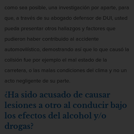
como sea posible, una investigación por aparte, para
Asalto contra un Funcionario Público
que, a través de su abogado defensor de DUI, usted
Defensa de Asalto
pueda presentar otros hallazgos y factores que
pudieron haber contribuido al accidente
Asuntos Posteriores a la Condena
automovilístico, demostrando así que lo que causó la
Eliminación de Antecedentes Penales
colisión fue por ejemplo el mal estado de la
Sello de Registros de Arresto
carretera, o las malas condiciones del clima y no un
acto negligente de su parte.
Violación de la libertad condicional
¿Ha sido acusado de causar
Defensa Criminal
lesiones a otro al conducir bajo
Defensa de Homicidios
los efectos del alcohol y/o
drogas?
Defensa de Licencia Profesional