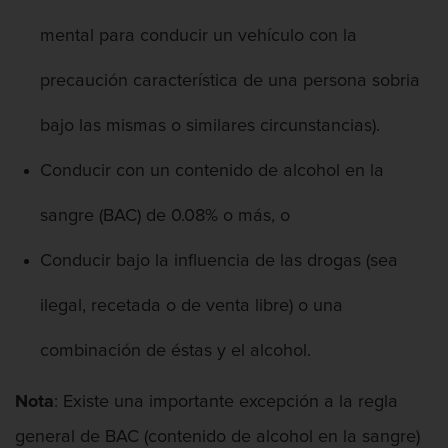
Robo o allanamiento de morada
mental para conducir un vehículo con la
precaución característica de una persona sobria
Recepción de Propiedad Robada
bajo las mismas o similares circunstancias).
Delitos Sexuales
Conducir con un contenido de alcohol en la
Actos lascivos con un menor
sangre (BAC) de 0.08% o más, o
Conducta lasciva
Conducir bajo la influencia de las drogas (sea
Copulación Oral Forzada
ilegal, recetada o de venta libre) o una
Exposición indecente
combinación de éstas y el alcohol.
Merodear Para Cometer Prostitución
Nota
: Existe una importante excepción a la regla
Molestar a un niño menor de 18 años
general de BAC (contenido de alcohol en la sangre)