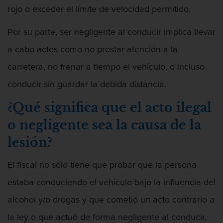
Intento de Asesinato
rojo o exceder el límite de velocidad permitido.
DUI
Por su parte, ser negligente al conducir implica llevar
Audiencia Administrativa del DMV
a cabo actos como no prestar atención a la
carretera, no frenar a tiempo el vehículo, o incluso
Conducción imprudente con presencia
de alcohol
conducir sin guardar la debida distancia.
¿Qué significa que el acto ilegal
Conducción Imprudente sin Presencia
de Alcohol
o negligente sea la causa de la
Conducir bajo la influencia de drogas
lesión?
duid
El fiscal no sólo tiene que probar que la persona
Cuarta Ofensa de DUI
estaba conduciendo el vehículo bajo la influencia del
DUI Causando Lesiones
alcohol y/o drogas y que cometió un acto contrario a
DUI en menores de edad
la ley o que actuó de forma negligente al conducir,