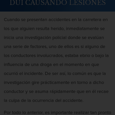
DUI CAUSANDO LESIONES
Abuso Infantil
Agresión Sexual
Cuando se presentan accidentes en la carretera en
los que alguien resulta herido, inmediatamente se
Asalto y Agresión
inicia una investigación policial donde se evalúan
Agresión
una serie de factores, uno de ellos es si alguno de
Agresión contra un agente del orden
los conductores involucrados, estaba ebrio o bajo la
público
influencia de una droga en el momento en que
Agresión que causa lesiones
ocurrió el incidente. De ser así, lo común es que la
corporales graves
investigación gire prácticamente en torno a dicho
Asalto agravado
conductor y se asuma rápidamente que en él recae
Asalto con Arma Mortal
la culpa de la ocurrencia del accidente.
Asalto con químicos cáusticos
Por todo lo anterior, es importante realizar tan pronto