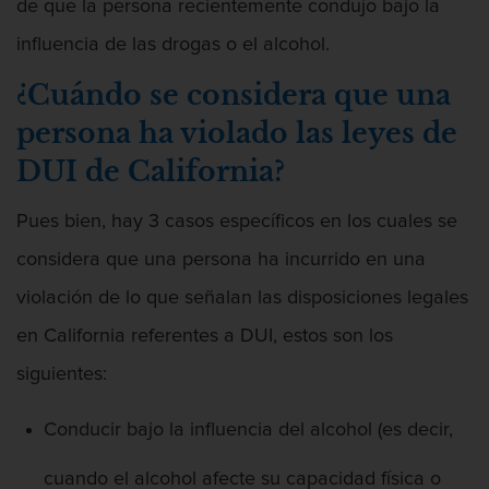
Fraude de Juego
de que la persona recientemente condujo bajo la
influencia de las drogas o el alcohol.
Fraude de seguro de auto
¿Cuándo se considera que una
Fraude Del Seguro De Desempleo
persona ha violado las leyes de
Fraude inmobiliario
DUI de California?
Delitos de Hurto
Pues bien, hay 3 casos específicos en los cuales se
considera que una persona ha incurrido en una
Hurto en tiendas
violación de lo que señalan las disposiciones legales
Hurto mayor de auto
en California referentes a DUI, estos son los
Hurto Menor
siguientes:
Robo
Conducir bajo la influencia del alcohol (es decir,
Robo de Caja Fuerte
cuando el alcohol afecte su capacidad física o