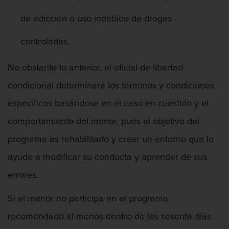
de adicción o uso indebido de drogas
Abuso Infantil
controladas.
No obstante lo anterior, el oficial de libertad
Acecho
condicional determinará los términos y condiciones
específicos basándose en el caso en cuestión y el
comportamiento del menor, pues el objetivo del
Actos Lascivos Con Un Menor
programa es rehabilitarlo y crear un entorno que lo
ayude a modificar su conducta y aprender de sus
errores.
Agresión
Si el menor no participa en el programa
recomendado al menos dentro de los sesenta días