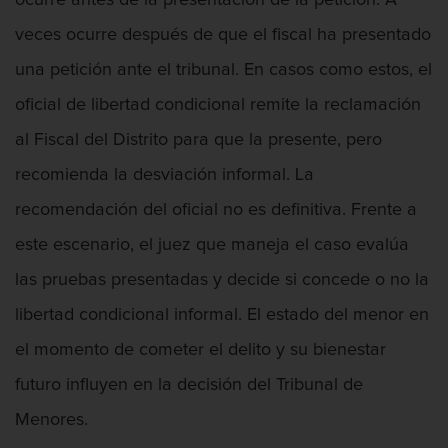
veces ocurre después de que el fiscal ha presentado
una petición ante el tribunal. En casos como estos, el
oficial de libertad condicional remite la reclamación
Asalto Con Arma Mortal
al Fiscal del Distrito para que la presente, pero
recomienda la desviación informal. La
recomendación del oficial no es definitiva. Frente a
Asalto Con Químicos Cáusticos
este escenario, el juez que maneja el caso evalúa
las pruebas presentadas y decide si concede o no la
libertad condicional informal. El estado del menor en
Asalto Contra Un Funcionario Público
el momento de cometer el delito y su bienestar
futuro influyen en la decisión del Tribunal de
Menores.