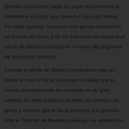
Fraude de Juego
libertad condicional juega un papel fundamental al
Fraude de seguro de auto
determinar el curso que tomará el caso del menor.
Por regla general, los casos más graves terminarán
Fraude Del Seguro De Desempleo
en manos del fiscal, y de los más leves se ocupará el
Fraude inmobiliario
oficial de libertad condicional a través del programa
Delitos de Hurto
de desviación informal.
Hurto en tiendas
Cuando el oficial de libertad condicional opta por
referir el caso al fiscal, es porque el delito que el
Hurto mayor de auto
menor presuntamente ha cometido es de gran
Hurto Menor
entidad. En otras palabras, el delito en cuestión es
grave y amerita que el fiscal presente una petición
Robo
ante el Tribunal de Menores para que se adelante el
Robo de Caja Fuerte