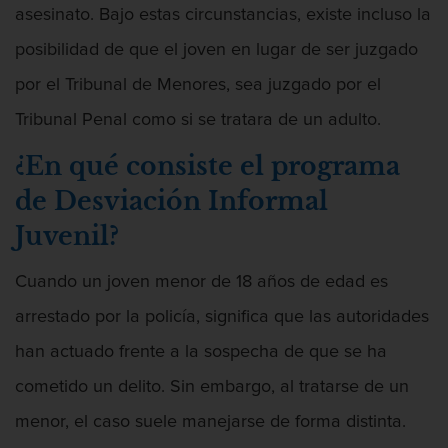
Chocar y huir
asesinato. Bajo estas circunstancias, existe incluso la
posibilidad de que el joven en lugar de ser juzgado
Conducir con una licencia suspendida
por el Tribunal de Menores, sea juzgado por el
Evadir a un oficial de policía
Tribunal Penal como si se tratara de un adulto.
Homicidio vehicular
¿En qué consiste el programa
de Desviación Informal
Robo de auto
Juvenil?
Delitos de Cuello Blanco
Cuando un joven menor de 18 años de edad es
Apropiación Indebida De Fondos
Públicos
arrestado por la policía, significa que las autoridades
han actuado frente a la sospecha de que se ha
Falsificación
cometido un delito. Sin embargo, al tratarse de un
Malversación de fondos
menor, el caso suele manejarse de forma distinta.