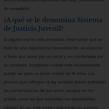
las circunstancias específicas del caso. ¡Contáctenos
Licencia De Contabilidad
de inmediato!
Licencia Dental
¿A qué se le denomina Sistema
de Justicia Juvenil?
Licencia Médica
Licencia de Enfermería
Si alguna vez ha sido arrestado, debe saber que se
trata de una experiencia traumatizante, en especial
Licencia de Farmacéutico
si tiene que pasar por un juicio y ser condenado por
Licencia Veterinaria
su conducta. Imagínese cuánto más traumatizante
puede ser para un joven menor de 18 años. Los
Defensa de secuestro
jóvenes que infringen la ley también deben enfrentar
Defensa de Violación
las consecuencias de sus actos, aunque no tan
Delincuencia Juvenil
graves como las que enfrentan los delincuentes
adultos. Es por este motivo que existe un sistema