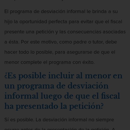
El programa de desviación informal le brinda a su
hijo la oportunidad perfecta para evitar que el fiscal
Amenazas Criminales
presente una petición y las consecuencias asociadas
a ésta. Por este motivo, como padre o tutor, debe
hacer todo lo posible, para asegurarse de que el
menor complete el programa con éxito.
Apropiación Indebida De Fondos Públicos
¿Es posible incluir al menor en
un programa de desviación
informal luego de que el fiscal
Armas Prohibidas en California
ha presentado la petición?
Sí es posible. La desviación informal no siempre
Asalto Agravado
ocurre antes de la presentación de la petición. A