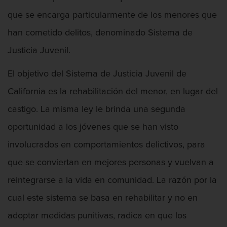
Audiencias de Detención
que se encarga particularmente de los menores que
Audiencias de Disposición
han cometido delitos, denominado Sistema de
Audiencias de Transferencia
Justicia Juvenil.
El objetivo del Sistema de Justicia Juvenil de
Delitos por los cuales un Menor puede
ser Juzgado como Adulto
California es la rehabilitación del menor, en lugar del
Derechos de los Padres en Casos
castigo. La misma ley le brinda una segunda
Juveniles
oportunidad a los jóvenes que se han visto
Desviación Informal Juvenil
involucrados en comportamientos delictivos, para
que se conviertan en mejores personas y vuelvan a
División de Justicia Juvenil
reintegrarse a la vida en comunidad. La razón por la
Libertad Condicional para Menores
cual este sistema se basa en rehabilitar y no en
Petición Aceptada
adoptar medidas punitivas, radica en que los