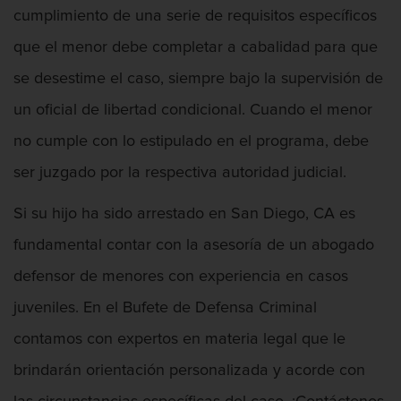
cumplimiento de una serie de requisitos específicos
Asalto contra un Funcionario Público
que el menor debe completar a cabalidad para que
Defensa de Asalto
se desestime el caso, siempre bajo la supervisión de
un oficial de libertad condicional. Cuando el menor
Asuntos Posteriores a la Condena
no cumple con lo estipulado en el programa, debe
Eliminación de Antecedentes Penales
ser juzgado por la respectiva autoridad judicial.
Sello de Registros de Arresto
Si su hijo ha sido arrestado en San Diego, CA es
fundamental contar con la asesoría de un abogado
Violación de la libertad condicional
defensor de menores con experiencia en casos
Defensa Criminal
juveniles. En el Bufete de Defensa Criminal
Defensa de Homicidios
contamos con expertos en materia legal que le
brindarán orientación personalizada y acorde con
Defensa de Licencia Profesional