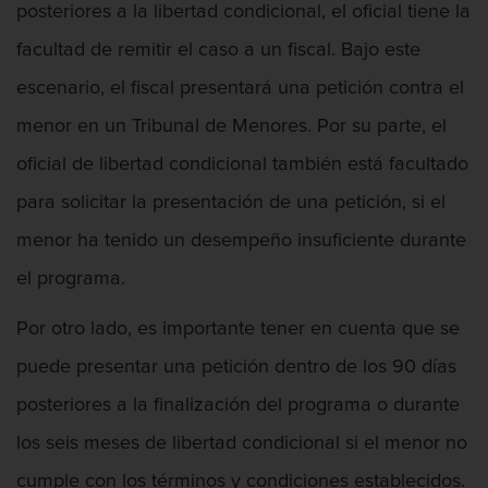
posteriores a la libertad condicional, el oficial tiene la
facultad de remitir el caso a un fiscal. Bajo este
Agresión Contra Un Agente Del Orden
Público
escenario, el fiscal presentará una petición contra el
menor en un Tribunal de Menores. Por su parte, el
oficial de libertad condicional también está facultado
para solicitar la presentación de una petición, si el
Agresión Doméstica
menor ha tenido un desempeño insuficiente durante
el programa.
Agresión Que Causa Lesiones Corporales
Por otro lado, es importante tener en cuenta que se
Graves
puede presentar una petición dentro de los 90 días
posteriores a la finalización del programa o durante
los seis meses de libertad condicional si el menor no
Agresión Sexual
cumple con los términos y condiciones establecidos.