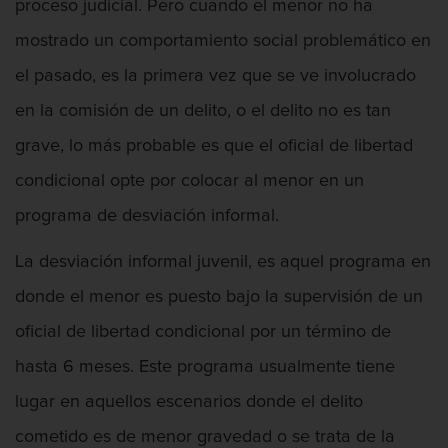
proceso judicial. Pero cuando el menor no ha
Robo o allanamiento de morada
mostrado un comportamiento social problemático en
el pasado, es la primera vez que se ve involucrado
Recepción de Propiedad Robada
en la comisión de un delito, o el delito no es tan
Delitos Sexuales
grave, lo más probable es que el oficial de libertad
Actos lascivos con un menor
condicional opte por colocar al menor en un
programa de desviación informal.
Conducta lasciva
La desviación informal juvenil, es aquel programa en
Copulación Oral Forzada
donde el menor es puesto bajo la supervisión de un
Exposición indecente
oficial de libertad condicional por un término de
hasta 6 meses. Este programa usualmente tiene
Merodear Para Cometer Prostitución
lugar en aquellos escenarios donde el delito
Molestar a un niño menor de 18 años
cometido es de menor gravedad o se trata de la