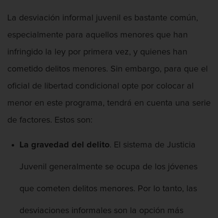
Segunda Ofensa de DUI
La desviación informal juvenil es bastante común,
especialmente para aquellos menores que han
Tercera Ofensa de DUI
infringido la ley por primera vez, y quienes han
Fraude Fiscal
cometido delitos menores. Sin embargo, para que el
oficial de libertad condicional opte por colocar al
Fraude de Tarjeta de Crédito
menor en este programa, tendrá en cuenta una serie
Hurto Mayor
de factores. Estos son:
Peligro de Menores
La gravedad del delito
. El sistema de Justicia
Violencia Domestica
Juvenil generalmente se ocupa de los jóvenes
Abuso de ancianos y Adultos
dependientes
que cometen delitos menores. Por lo tanto, las
desviaciones informales son la opción más
Acecho