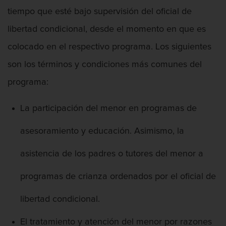
tiempo que esté bajo supervisión del oficial de
libertad condicional, desde el momento en que es
colocado en el respectivo programa. Los siguientes
Abogado De Defensa De Agresión
son los términos y condiciones más comunes del
programa:
La participación del menor en programas de
Abogado Federal De Delitos De Drogas
asesoramiento y educación. Asimismo, la
asistencia de los padres o tutores del menor a
programas de crianza ordenados por el oficial de
Abuso De Ancianos Y Adultos
Dependientes
libertad condicional.
El tratamiento y atención del menor por razones