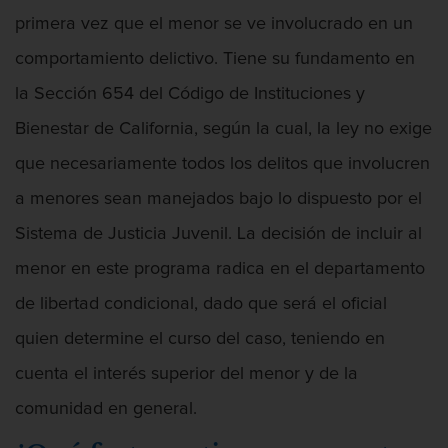
Penetración Sexual Forzada
primera vez que el menor se ve involucrado en un
comportamiento delictivo. Tiene su fundamento en
Prostitución y Solicitación
la Sección 654 del Código de Instituciones y
Violación estatutaria
Bienestar de California, según la cual, la ley no exige
Delitos Violentos
que necesariamente todos los delitos que involucren
a menores sean manejados bajo lo dispuesto por el
Aumento de Sentencia Para Pandillas
Sistema de Justicia Juvenil. La decisión de incluir al
Disuadir a un Testigo
menor en este programa radica en el departamento
de libertad condicional, dado que será el oficial
Homicidio
quien determine el curso del caso, teniendo en
Homicidio Involuntario
cuenta el interés superior del menor y de la
Homicidio Voluntario
comunidad en general.