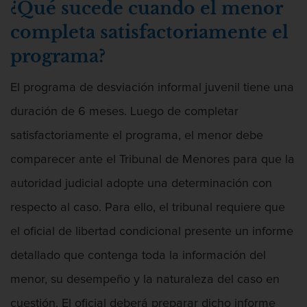
¿Qué sucede cuando el menor
Aumento de Sentencia Para Pandillas
completa satisfactoriamente el
programa?
Aumento de Sentencia por Armas de
El programa de desviación informal juvenil tiene una
Fuego
duración de 6 meses. Luego de completar
satisfactoriamente el programa, el menor debe
comparecer ante el Tribunal de Menores para que la
Audiencias de Transferencia
autoridad judicial adopte una determinación con
respecto al caso. Para ello, el tribunal requiere que
el oficial de libertad condicional presente un informe
detallado que contenga toda la información del
Chocar Y Huir
menor, su desempeño y la naturaleza del caso en
cuestión. El oficial deberá preparar dicho informe