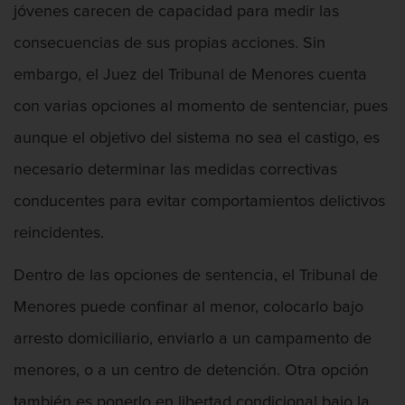
jóvenes carecen de capacidad para medir las
Proyecto de Ley del Senado SB 439
consecuencias de sus propias acciones. Sin
Sello de Registros Juveniles
embargo, el Juez del Tribunal de Menores cuenta
Tribunal de Delincuencia Juvenil
con varias opciones al momento de sentenciar, pues
aunque el objetivo del sistema no sea el castigo, es
Tutela de los Tribunales
necesario determinar las medidas correctivas
Delitos Contra La Propiedad
conducentes para evitar comportamientos delictivos
reincidentes.
Dañar lineas telefónicas, eléctricas o
de servicios públicos
Dentro de las opciones de sentencia, el Tribunal de
Incendio Provocado
Menores puede confinar al menor, colocarlo bajo
Invasión Agravada de Propiedad
arresto domiciliario, enviarlo a un campamento de
Ajena
menores, o a un centro de detención. Otra opción
Invasión de Propiedad Ajena
también es ponerlo en libertad condicional bajo la