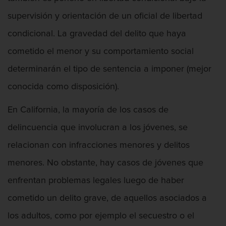
supervisión y orientación de un oficial de libertad
Vandalismo
condicional. La gravedad del delito que haya
Delitos De Armas
cometido el menor y su comportamiento social
Armas Prohibidas en California
determinarán el tipo de sentencia a imponer (mejor
conocida como disposición).
Aumento de Sentencia por Armas de
Fuego
En California, la mayoría de los casos de
Descarga Negligente de un Arma de
delincuencia que involucran a los jóvenes, se
Fuego
relacionan con infracciones menores y delitos
Portar un Arma de Fuego Cargada
menores. No obstante, hay casos de jóvenes que
Portar un Arma de Fuego Oculta
enfrentan problemas legales luego de haber
cometido un delito grave, de aquellos asociados a
Delitos de Conducción
los adultos, como por ejemplo el secuestro o el