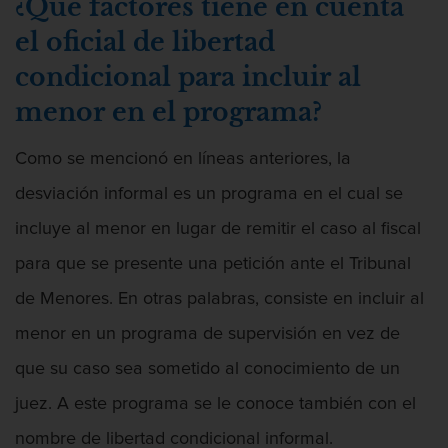
¿Qué factores tiene en cuenta
Intento de Asesinato
el oficial de libertad
DUI
condicional para incluir al
Audiencia Administrativa del DMV
menor en el programa?
Conducción imprudente con presencia
Como se mencionó en líneas anteriores, la
de alcohol
desviación informal es un programa en el cual se
Conducción Imprudente sin Presencia
de Alcohol
incluye al menor en lugar de remitir el caso al fiscal
para que se presente una petición ante el Tribunal
Conducir bajo la influencia de drogas
duid
de Menores. En otras palabras, consiste en incluir al
menor en un programa de supervisión en vez de
Cuarta Ofensa de DUI
que su caso sea sometido al conocimiento de un
DUI Causando Lesiones
juez. A este programa se le conoce también con el
DUI en menores de edad
nombre de libertad condicional informal.