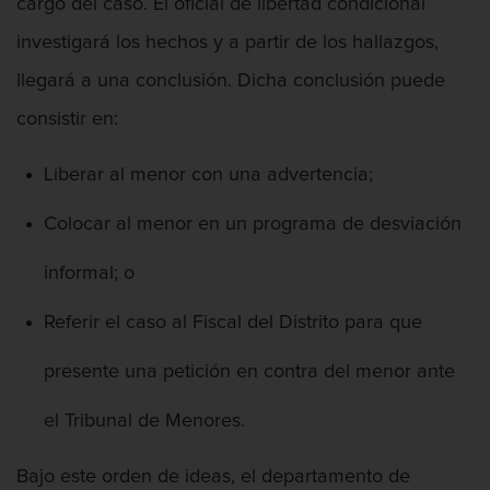
Posesión De Parafernalia De Drogas
cargo del caso. El oficial de libertad condicional
investigará los hechos y a partir de los hallazgos,
Posesión de una sustancia controlada
para la venta
llegará a una conclusión. Dicha conclusión puede
consistir en:
Transporte de una sustancia
controlada para la venta
Liberar al menor con una advertencia;
Delitos Federales de Drogas
Colocar al menor en un programa de desviación
Delitos de Fraude
informal; o
Fraude A La Compensación A los
Trabajadores
Referir el caso al Fiscal del Distrito para que
Fraude a programas de asistencia
presente una petición en contra del menor ante
pública
el Tribunal de Menores.
Fraude con Cheques
Bajo este orden de ideas, el departamento de