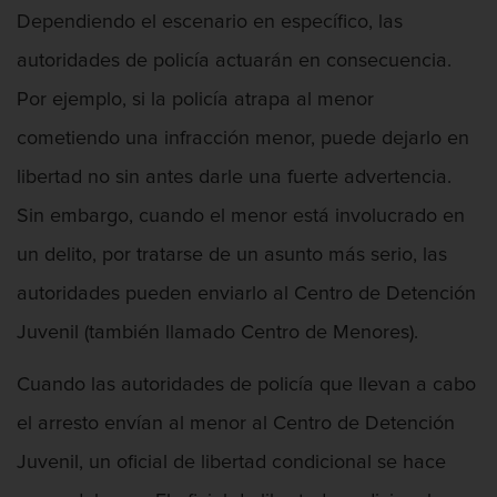
Presentación de Documentos Falsos
Dependiendo el escenario en específico, las
Robo de identidad
autoridades de policía actuarán en consecuencia.
Por ejemplo, si la policía atrapa al menor
Delitos De Drogas
cometiendo una infracción menor, puede dejarlo en
Fabricación de drogas
libertad no sin antes darle una fuerte advertencia.
Leyes sobre Marihuana en California
Sin embargo, cuando el menor está involucrado en
un delito, por tratarse de un asunto más serio, las
Proposición 36
autoridades pueden enviarlo al Centro de Detención
Programa de Desviación Previo al
Juvenil (también llamado Centro de Menores).
Juicio PC 1000
Cuando las autoridades de policía que llevan a cabo
Posesión de Marihuana para la Venta
el arresto envían al menor al Centro de Detención
Posesión de Metanfetamina
Juvenil, un oficial de libertad condicional se hace