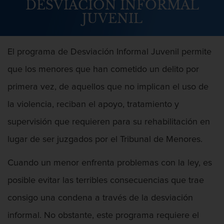
DESVIACIÓN INFORMAL
Abuso Infantil
JUVENIL
Agresión Sexual
El programa de Desviación Informal Juvenil permite
Asalto y Agresión
que los menores que han cometido un delito por
Agresión
primera vez, de aquellos que no implican el uso de
la violencia, reciban el apoyo, tratamiento y
Agresión contra un agente del orden
público
supervisión que requieren para su rehabilitación en
Agresión que causa lesiones
lugar de ser juzgados por el Tribunal de Menores.
corporales graves
Cuando un menor enfrenta problemas con la ley, es
Asalto agravado
posible evitar las terribles consecuencias que trae
Asalto con Arma Mortal
consigo una condena a través de la desviación
informal. No obstante, este programa requiere el
Asalto con químicos cáusticos