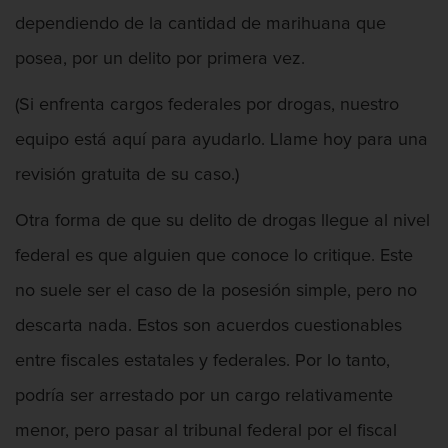
dependiendo de la cantidad de marihuana que
Vandalismo
posea, por un delito por primera vez.
Delitos De Armas
(Si enfrenta cargos federales por drogas, nuestro
Armas Prohibidas en California
equipo está aquí para ayudarlo. Llame hoy para una
revisión gratuita de su caso.)
Aumento de Sentencia por Armas de
Fuego
Otra forma de que su delito de drogas llegue al nivel
Descarga Negligente de un Arma de
federal es que alguien que conoce lo critique. Este
Fuego
no suele ser el caso de la posesión simple, pero no
Portar un Arma de Fuego Cargada
descarta nada. Estos son acuerdos cuestionables
Portar un Arma de Fuego Oculta
entre fiscales estatales y federales. Por lo tanto,
podría ser arrestado por un cargo relativamente
Delitos de Conducción
menor, pero pasar al tribunal federal por el fiscal