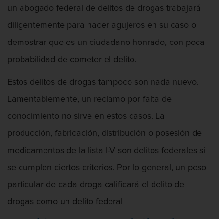
un abogado federal de delitos de drogas trabajará
Licencia De Contabilidad
diligentemente para hacer agujeros en su caso o
Licencia Dental
demostrar que es un ciudadano honrado, con poca
Licencia Médica
probabilidad de cometer el delito.
Licencia de Enfermería
Estos delitos de drogas tampoco son nada nuevo.
Lamentablemente, un reclamo por falta de
Licencia de Farmacéutico
conocimiento no sirve en estos casos. La
Licencia Veterinaria
producción, fabricación, distribución o posesión de
Defensa de secuestro
medicamentos de la lista I-V son delitos federales si
se cumplen ciertos criterios. Por lo general, un peso
Defensa de Violación
particular de cada droga calificará el delito de
Delincuencia Juvenil
drogas como un delito federal