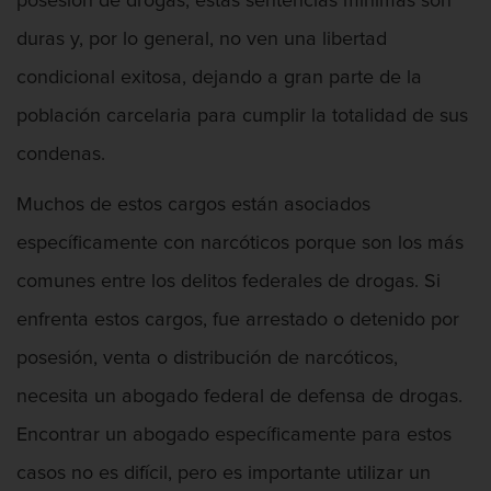
posesión de drogas, estas sentencias mínimas son
Presentación de Documentos Falsos
duras y, por lo general, no ven una libertad
Robo de identidad
condicional exitosa, dejando a gran parte de la
Delitos De Drogas
población carcelaria para cumplir la totalidad de sus
condenas.
Fabricación de drogas
Muchos de estos cargos están asociados
Leyes sobre Marihuana en California
específicamente con narcóticos porque son los más
Proposición 36
comunes entre los delitos federales de drogas. Si
Programa de Desviación Previo al
enfrenta estos cargos, fue arrestado o detenido por
Juicio PC 1000
posesión, venta o distribución de narcóticos,
Posesión de Marihuana para la Venta
necesita un abogado federal de defensa de drogas.
Encontrar un abogado específicamente para estos
Posesión de Metanfetamina
casos no es difícil, pero es importante utilizar un