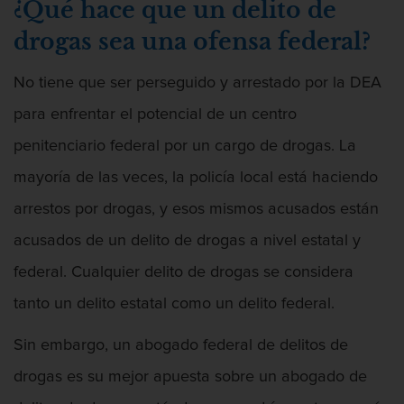
Audiencias de Detención
¿Qué hace que un delito de
drogas sea una ofensa federal?
Audiencias de Disposición
No tiene que ser perseguido y arrestado por la DEA
Audiencias de Transferencia
para enfrentar el potencial de un centro
Delitos por los cuales un Menor puede
penitenciario federal por un cargo de drogas. La
ser Juzgado como Adulto
mayoría de las veces, la policía local está haciendo
Derechos de los Padres en Casos
Juveniles
arrestos por drogas, y esos mismos acusados están
acusados de un delito de drogas a nivel estatal y
Desviación Informal Juvenil
federal. Cualquier delito de drogas se considera
División de Justicia Juvenil
tanto un delito estatal como un delito federal.
Libertad Condicional para Menores
Sin embargo, un abogado federal de delitos de
drogas es su mejor apuesta sobre un abogado de
Petición Aceptada