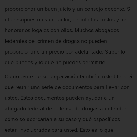
proporcionar un buen juicio y un consejo decente. Si
el presupuesto es un factor, discuta los costos y los
honorarios legales con ellos. Muchos abogados
Abogado Federal De Delitos De Drogas
federales del crimen de drogas no pueden
proporcionarle un precio por adelantado. Saber lo
que puedes y lo que no puedes permitirte.
Abuso De Ancianos Y Adultos
Dependientes
Como parte de su preparación también, usted tendrá
que reunir una serie de documentos para llevar con
usted. Estos documentos pueden ayudar a un
abogado federal de defensa de drogas a entender
Abuso Infantil
cómo se acercarían a su caso y qué específicos
están involucrados para usted. Esto es lo que