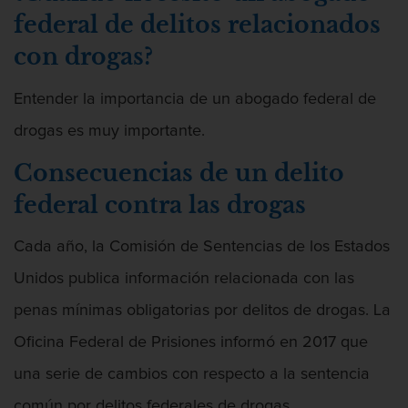
Penetración Sexual Forzada
federal de delitos relacionados
con drogas?
Prostitución y Solicitación
Entender la importancia de un abogado federal de
Violación estatutaria
drogas es muy importante.
Delitos Violentos
Consecuencias de un delito
Aumento de Sentencia Para Pandillas
federal contra las drogas
Disuadir a un Testigo
Cada año, la Comisión de Sentencias de los Estados
Unidos publica información relacionada con las
Homicidio
penas mínimas obligatorias por delitos de drogas. La
Homicidio Involuntario
Oficina Federal de Prisiones informó en 2017 que
Homicidio Voluntario
una serie de cambios con respecto a la sentencia
común por delitos federales de drogas.