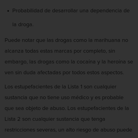
Fraude de Juego
Probabilidad de desarrollar una dependencia de
Fraude de seguro de auto
la droga.
Fraude Del Seguro De Desempleo
Puede notar que las drogas como la marihuana no
Fraude inmobiliario
alcanza todas estas marcas por completo, sin
Delitos de Hurto
embargo, las drogas como la cocaína y la heroína se
ven sin duda afectadas por todos estos aspectos.
Hurto en tiendas
Los estupefacientes de la Lista 1 son cualquier
Hurto mayor de auto
sustancia que no tiene uso médico y es probable
Hurto Menor
que sea objeto de abuso. Los estupefacientes de la
Robo
Lista 2 son cualquier sustancia que tenga
restricciones severas, un alto riesgo de abuso puede
Robo de Caja Fuerte