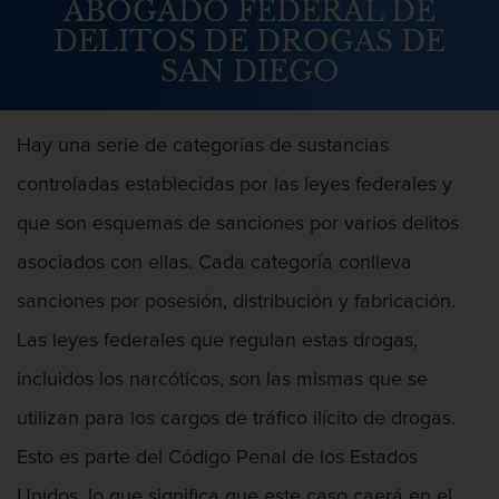
ABOGADO FEDERAL DE
Abuso Infantil
DELITOS DE DROGAS DE
SAN DIEGO
Agresión Sexual
Asalto y Agresión
Hay una serie de categorías de sustancias
Agresión
controladas establecidas por las leyes federales y
que son esquemas de sanciones por varios delitos
Agresión contra un agente del orden
público
asociados con ellas. Cada categoría conlleva
sanciones por posesión, distribución y fabricación.
Agresión que causa lesiones
corporales graves
Las leyes federales que regulan estas drogas,
Asalto agravado
incluidos los narcóticos, son las mismas que se
utilizan para los cargos de tráfico ilícito de drogas.
Asalto con Arma Mortal
Esto es parte del Código Penal de los Estados
Asalto con químicos cáusticos
Unidos, lo que significa que este caso caerá en el