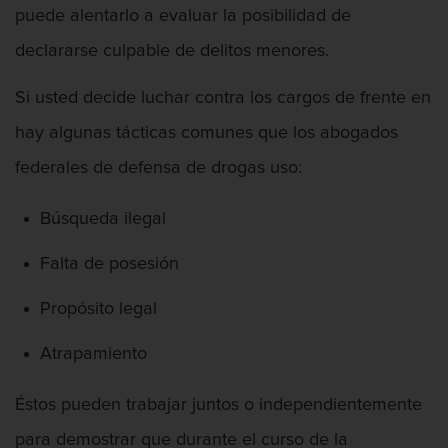
puede alentarlo a evaluar la posibilidad de
declararse culpable de delitos menores.
Copulación Oral Forzada
Si usted decide luchar contra los cargos de frente en
hay algunas tácticas comunes que los abogados
federales de defensa de drogas uso:
Cuarta Ofensa de DUI
Búsqueda ilegal
Falta de posesión
Dañar Líneas Telefónicas, Eléctricas O De
Propósito legal
Servicios Públicos
Atrapamiento
Éstos pueden trabajar juntos o independientemente
para demostrar que durante el curso de la
Defensa Criminal