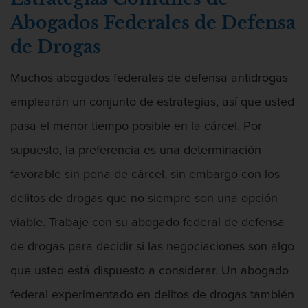
Abogados Federales de Defensa
Conducción Imprudente sin Presencia de
de Drogas
Alcohol
Muchos abogados federales de defensa antidrogas
emplearán un conjunto de estrategias, así que usted
Conducir Bajo La Influencia De Drogas
pasa el menor tiempo posible en la cárcel. Por
supuesto, la preferencia es una determinación
favorable sin pena de cárcel, sin embargo con los
delitos de drogas que no siempre son una opción
Conducir Con Una Licencia Suspendida
viable. Trabaje con su abogado federal de defensa
de drogas para decidir si las negociaciones son algo
que usted está dispuesto a considerar. Un abogado
Conducta Lasciva
federal experimentado en delitos de drogas también