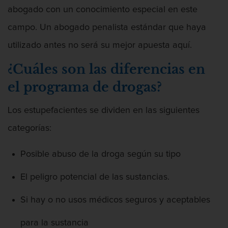
Posesión De Parafernalia De Drogas
abogado con un conocimiento especial en este
Posesión de una sustancia controlada
campo. Un abogado penalista estándar que haya
para la venta
utilizado antes no será su mejor apuesta aquí.
Transporte de una sustancia
¿Cuáles son las diferencias en
controlada para la venta
el programa de drogas?
Delitos Federales de Drogas
Los estupefacientes se dividen en las siguientes
Delitos de Fraude
categorías:
Fraude A La Compensación A los
Trabajadores
Posible abuso de la droga según su tipo
Fraude a programas de asistencia
El peligro potencial de las sustancias.
pública
Si hay o no usos médicos seguros y aceptables
Fraude con Cheques
para la sustancia