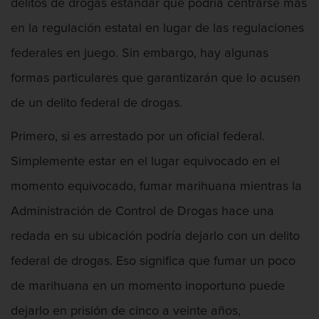
delitos de drogas estándar que podría centrarse más
Proyecto de Ley del Senado SB 439
en la regulación estatal en lugar de las regulaciones
Sello de Registros Juveniles
federales en juego. Sin embargo, hay algunas
formas particulares que garantizarán que lo acusen
Tribunal de Delincuencia Juvenil
de un delito federal de drogas.
Tutela de los Tribunales
Primero, si es arrestado por un oficial federal.
Delitos Contra La Propiedad
Simplemente estar en el lugar equivocado en el
Dañar lineas telefónicas, eléctricas o
momento equivocado, fumar marihuana mientras la
de servicios públicos
Administración de Control de Drogas hace una
Incendio Provocado
redada en su ubicación podría dejarlo con un delito
federal de drogas. Eso significa que fumar un poco
Invasión Agravada de Propiedad
Ajena
de marihuana en un momento inoportuno puede
Invasión de Propiedad Ajena
dejarlo en prisión de cinco a veinte años,