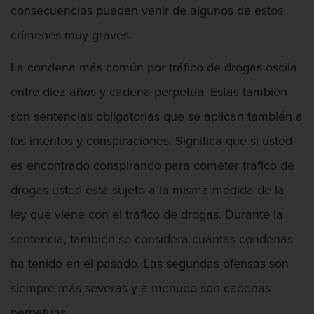
consecuencias pueden venir de algunos de estos
Segunda Ofensa de DUI
crímenes muy graves.
Tercera Ofensa de DUI
La condena más común por tráfico de drogas oscila
Fraude Fiscal
entre diez años y cadena perpetua. Estas también
son sentencias obligatorias que se aplican también a
Fraude de Tarjeta de Crédito
los intentos y conspiraciones. Significa que si usted
Hurto Mayor
es encontrado conspirando para cometer tráfico de
drogas usted está sujeto a la misma medida de la
Peligro de Menores
ley que viene con el tráfico de drogas. Durante la
Violencia Domestica
sentencia, también se considera cuántas condenas
Abuso de ancianos y Adultos
ha tenido en el pasado. Las segundas ofensas son
dependientes
siempre más severas y a menudo son cadenas
Acecho
perpetuas.