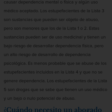
causar dependencia mental o física y algún uso
Robo o allanamiento de morada
médico aceptado. Los estupefacientes de la Lista 3
son sustancias que pueden ser objeto de abuso,
Recepción de Propiedad Robada
pero son menores que los de la Lista 1 o 2. Estas
Delitos Sexuales
sustancias pueden ser de uso medicinal y tienen un
Actos lascivos con un menor
bajo riesgo de desarrollar dependencia física, pero
un alto riesgo de desarrollo de dependencia
Conducta lasciva
psicológica. Es menos probable que se abuse de los
Copulación Oral Forzada
estupefacientes incluidos en la Lista 4 y que no se
Exposición indecente
genere dependencia. Los estupefacientes de la Lista
5 son drogas que se sabe que tienen un uso médico
Merodear Para Cometer Prostitución
y un bajo o nulo potencial de abuso.
Molestar a un niño menor de 18 años
¿Cuándo necesito un abogado