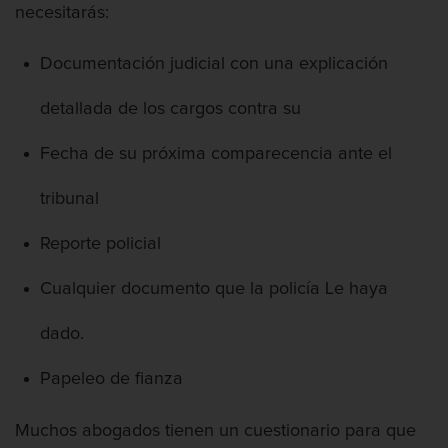
necesitarás:
Acecho
Documentación judicial con una explicación
detallada de los cargos contra su
Actos Lascivos Con Un Menor
Fecha de su próxima comparecencia ante el
tribunal
Reporte policial
Agresión
Cualquier documento que la policía Le haya
dado.
Agresión Contra Un Agente Del Orden
Papeleo de fianza
Público
Muchos abogados tienen un cuestionario para que