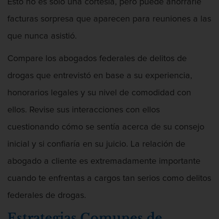
Esto no es sólo una cortesía, pero puede ahorrarle
Fuego
facturas sorpresa que aparecen para reuniones a las
que nunca asistió.
Compare los abogados federales de delitos de
Audiencias de Transferencia
drogas que entrevistó en base a su experiencia,
honorarios legales y su nivel de comodidad con
ellos. Revise sus interacciones con ellos
Chocar Y Huir
cuestionando cómo se sentía acerca de su consejo
inicial y si confiaría en su juicio. La relación de
abogado a cliente es extremadamente importante
Conducción Imprudente Con Presencia
cuando te enfrentas a cargos tan serios como delitos
De Alcohol
federales de drogas.
Estrategias Comunes de