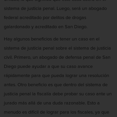
sistema de justicia penal. Luego, será un abogado
Asalto contra un Funcionario Público
federal acreditado por delitos de drogas
Defensa de Asalto
galardonado y acreditado en San Diego.
Asuntos Posteriores a la Condena
Hay algunos beneficios de tener un caso en el
Eliminación de Antecedentes Penales
sistema de justicia penal sobre el sistema de justicia
civil. Primero, un abogado de defensa penal de San
Sello de Registros de Arresto
Diego puede ayudar a que su caso avance
Violación de la libertad condicional
rápidamente para que pueda lograr una resolución
Defensa Criminal
antes. Otro beneficio es que dentro del sistema de
justicia penal la fiscalía debe probar su caso ante un
Defensa de Homicidios
jurado más allá de una duda razonable. Esto a
Defensa de Licencia Profesional
menudo es difícil de lograr para los fiscales, ya que