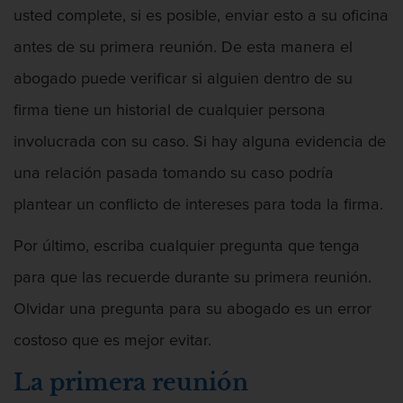
usted complete, si es posible, enviar esto a su oficina
antes de su primera reunión. De esta manera el
Agresión Doméstica
abogado puede verificar si alguien dentro de su
firma tiene un historial de cualquier persona
involucrada con su caso. Si hay alguna evidencia de
Agresión Que Causa Lesiones Corporales
Graves
una relación pasada tomando su caso podría
plantear un conflicto de intereses para toda la firma.
Por último, escriba cualquier pregunta que tenga
Agresión Sexual
para que las recuerde durante su primera reunión.
Olvidar una pregunta para su abogado es un error
costoso que es mejor evitar.
Amenazas Criminales
La primera reunión