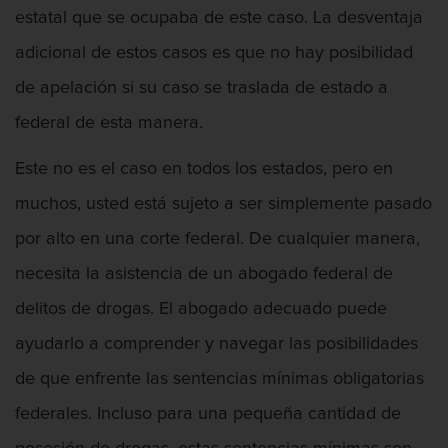
Chocar y huir
estatal que se ocupaba de este caso. La desventaja
Conducir con una licencia suspendida
adicional de estos casos es que no hay posibilidad
de apelación si su caso se traslada de estado a
Evadir a un oficial de policía
federal de esta manera.
Homicidio vehicular
Este no es el caso en todos los estados, pero en
Robo de auto
muchos, usted está sujeto a ser simplemente pasado
por alto en una corte federal. De cualquier manera,
Delitos de Cuello Blanco
necesita la asistencia de un abogado federal de
Apropiación Indebida De Fondos
Públicos
delitos de drogas. El abogado adecuado puede
ayudarlo a comprender y navegar las posibilidades
Falsificación
de que enfrente las sentencias mínimas obligatorias
Malversación de fondos
federales. Incluso para una pequeña cantidad de