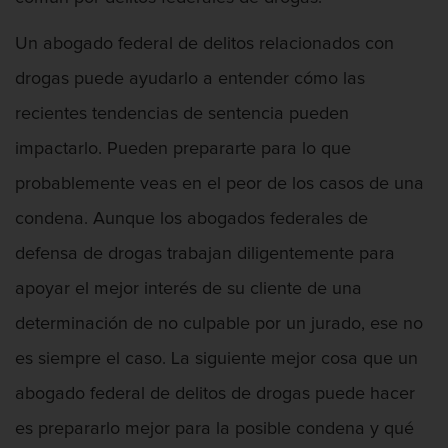
Intento de Asesinato
Un abogado federal de delitos relacionados con
DUI
drogas puede ayudarlo a entender cómo las
Audiencia Administrativa del DMV
recientes tendencias de sentencia pueden
Conducción imprudente con presencia
impactarlo. Pueden prepararte para lo que
de alcohol
probablemente veas en el peor de los casos de una
Conducción Imprudente sin Presencia
condena. Aunque los abogados federales de
de Alcohol
defensa de drogas trabajan diligentemente para
Conducir bajo la influencia de drogas
apoyar el mejor interés de su cliente de una
duid
determinación de no culpable por un jurado, ese no
Cuarta Ofensa de DUI
es siempre el caso. La siguiente mejor cosa que un
DUI Causando Lesiones
abogado federal de delitos de drogas puede hacer
es prepararlo mejor para la posible condena y qué
DUI en menores de edad