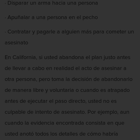
· Disparar un arma hacia una persona
Robo o allanamiento de morada
· Apuñalar a una persona en el pecho
Recepción de Propiedad Robada
· Contratar y pagarle a alguien más para cometer un
Delitos Sexuales
asesinato
Actos lascivos con un menor
En California, si usted abandona el plan justo antes
de llevar a cabo en realidad el acto de asesinar a
Conducta lasciva
otra persona, pero toma la decisión de abandonarlo
Copulación Oral Forzada
de manera libre y voluntaria o cuando es atrapado
Exposición indecente
antes de ejecutar el paso directo, usted no es
culpable de intento de asesinato. Por ejemplo, aun
Merodear Para Cometer Prostitución
cuando la evidencia encontrada consista en que
Molestar a un niño menor de 18 años
usted anotó todos los detalles de cómo habría