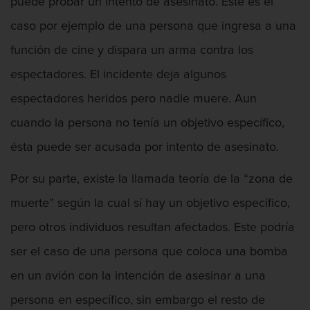
puede probar un intento de asesinato. Este es el
Presentación de Documentos Falsos
caso por ejemplo de una persona que ingresa a una
Robo de identidad
función de cine y dispara un arma contra los
Delitos De Drogas
espectadores. El incidente deja algunos
espectadores heridos pero nadie muere. Aun
Fabricación de drogas
cuando la persona no tenía un objetivo específico,
Leyes sobre Marihuana en California
ésta puede ser acusada por intento de asesinato.
Proposición 36
Por su parte, existe la llamada teoría de la “zona de
Programa de Desviación Previo al
muerte” según la cual sí hay un objetivo específico,
Juicio PC 1000
pero otros individuos resultan afectados. Este podría
Posesión de Marihuana para la Venta
ser el caso de una persona que coloca una bomba
en un avión con la intención de asesinar a una
Posesión de Metanfetamina
persona en específico, sin embargo el resto de