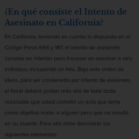
Audiencias de Detención
¿En qué consiste el Intento de
Audiencias de Disposición
Asesinato en California?
Audiencias de Transferencia
En California, teniendo en cuenta lo dispuesto en el
Delitos por los cuales un Menor puede
Código Penal 664 y 187, el intento de asesinato
ser Juzgado como Adulto
consiste en intentar pero fracasar en asesinar a otro
Derechos de los Padres en Casos
individuo, incluyendo un feto. Bajo este orden de
Juveniles
ideas, para ser condenado por intento de asesinato,
Desviación Informal Juvenil
el fiscal deberá probar más allá de toda duda
División de Justicia Juvenil
razonable que usted cometió un acto que tenía
como objetivo matar a alguien pero que no resultó
Libertad Condicional para Menores
en su muerte. Para ello debe demostrar los
Petición Aceptada
siguientes elementos: