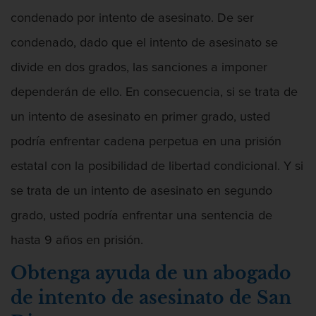
condenado por intento de asesinato. De ser
Asalto contra un Funcionario Público
condenado, dado que el intento de asesinato se
Defensa de Asalto
divide en dos grados, las sanciones a imponer
dependerán de ello. En consecuencia, si se trata de
Asuntos Posteriores a la Condena
un intento de asesinato en primer grado, usted
Eliminación de Antecedentes Penales
podría enfrentar cadena perpetua en una prisión
Sello de Registros de Arresto
estatal con la posibilidad de libertad condicional. Y si
se trata de un intento de asesinato en segundo
Violación de la libertad condicional
grado, usted podría enfrentar una sentencia de
Defensa Criminal
hasta 9 años en prisión.
Defensa de Homicidios
Obtenga ayuda de un abogado
de intento de asesinato de San
Defensa de Licencia Profesional