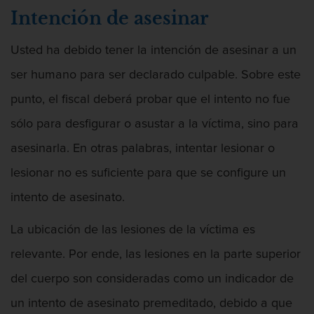
Intención de asesinar
Vandalismo
Usted ha debido tener la intención de asesinar a un
Delitos De Armas
ser humano para ser declarado culpable. Sobre este
Armas Prohibidas en California
punto, el fiscal deberá probar que el intento no fue
sólo para desfigurar o asustar a la víctima, sino para
Aumento de Sentencia por Armas de
Fuego
asesinarla. En otras palabras, intentar lesionar o
Descarga Negligente de un Arma de
lesionar no es suficiente para que se configure un
Fuego
intento de asesinato.
Portar un Arma de Fuego Cargada
La ubicación de las lesiones de la víctima es
Portar un Arma de Fuego Oculta
relevante. Por ende, las lesiones en la parte superior
del cuerpo son consideradas como un indicador de
Delitos de Conducción
un intento de asesinato premeditado, debido a que