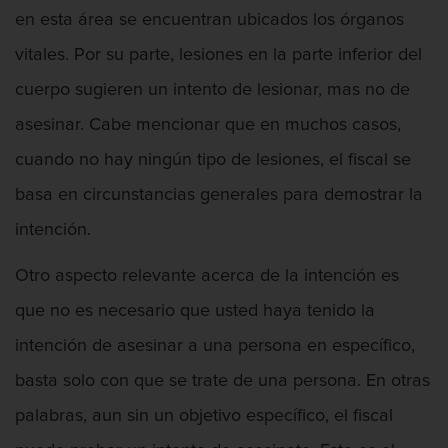
Chocar y huir
en esta área se encuentran ubicados los órganos
Conducir con una licencia suspendida
vitales. Por su parte, lesiones en la parte inferior del
cuerpo sugieren un intento de lesionar, mas no de
Evadir a un oficial de policía
asesinar. Cabe mencionar que en muchos casos,
Homicidio vehicular
cuando no hay ningún tipo de lesiones, el fiscal se
basa en circunstancias generales para demostrar la
Robo de auto
intención.
Delitos de Cuello Blanco
Otro aspecto relevante acerca de la intención es
Apropiación Indebida De Fondos
Públicos
que no es necesario que usted haya tenido la
intención de asesinar a una persona en específico,
Falsificación
basta solo con que se trate de una persona. En otras
Malversación de fondos
palabras, aun sin un objetivo específico, el fiscal