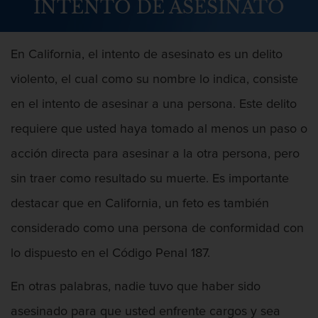
INTENTO DE ASESINATO
Abuso Infantil
Agresión Sexual
En California, el intento de asesinato es un delito
violento, el cual como su nombre lo indica, consiste
Asalto y Agresión
en el intento de asesinar a una persona. Este delito
Agresión
requiere que usted haya tomado al menos un paso o
Agresión contra un agente del orden
acción directa para asesinar a la otra persona, pero
público
sin traer como resultado su muerte. Es importante
Agresión que causa lesiones
destacar que en California, un feto es también
corporales graves
considerado como una persona de conformidad con
Asalto agravado
lo dispuesto en el Código Penal 187.
Asalto con Arma Mortal
En otras palabras, nadie tuvo que haber sido
Asalto con químicos cáusticos
asesinado para que usted enfrente cargos y sea