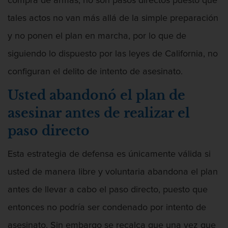
compra de armas, no son pasos directos puesto que
tales actos no van más allá de la simple preparación
Armas Prohibidas en California
y no ponen el plan en marcha, por lo que de
siguiendo lo dispuesto por las leyes de California, no
configuran el delito de intento de asesinato.
Asalto Agravado
Usted abandonó el plan de
asesinar antes de realizar el
paso directo
Asalto Con Arma Mortal
Esta estrategia de defensa es únicamente válida si
usted de manera libre y voluntaria abandona el plan
antes de llevar a cabo el paso directo, puesto que
Asalto Con Químicos Cáusticos
entonces no podría ser condenado por intento de
asesinato. Sin embargo se recalca que una vez que