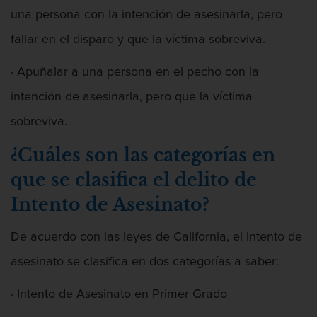
Intento de Asesinato
una persona con la intención de asesinarla, pero
DUI
fallar en el disparo y que la víctima sobreviva.
Audiencia Administrativa del DMV
· Apuñalar a una persona en el pecho con la
intención de asesinarla, pero que la víctima
Conducción imprudente con presencia
de alcohol
sobreviva.
Conducción Imprudente sin Presencia
¿Cuáles son las categorías en
de Alcohol
que se clasifica el delito de
Conducir bajo la influencia de drogas
Intento de Asesinato?
duid
De acuerdo con las leyes de California, el intento de
Cuarta Ofensa de DUI
asesinato se clasifica en dos categorías a saber:
DUI Causando Lesiones
· Intento de Asesinato en Primer Grado
DUI en menores de edad