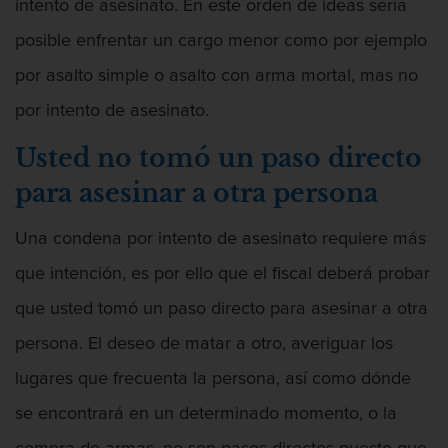
intento de asesinato. En este orden de ideas sería
Agresión Que Causa Lesiones Corporales
posible enfrentar un cargo menor como por ejemplo
Graves
por asalto simple o asalto con arma mortal, mas no
por intento de asesinato.
Usted no tomó un paso directo
Agresión Sexual
para asesinar a otra persona
Una condena por intento de asesinato requiere más
que intención, es por ello que el fiscal deberá probar
Amenazas Criminales
que usted tomó un paso directo para asesinar a otra
persona. El deseo de matar a otro, averiguar los
lugares que frecuenta la persona, así como dónde
Apropiación Indebida De Fondos Públicos
se encontrará en un determinado momento, o la