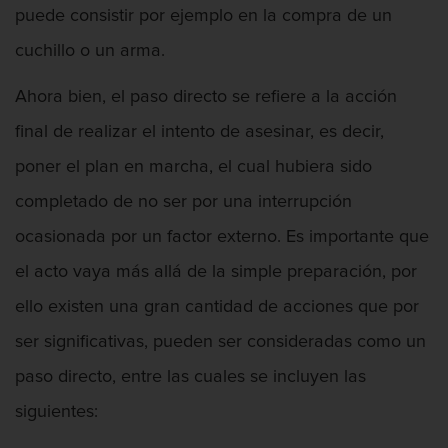
Fraude de Juego
puede consistir por ejemplo en la compra de un
cuchillo o un arma.
Fraude de seguro de auto
Ahora bien, el paso directo se refiere a la acción
Fraude Del Seguro De Desempleo
final de realizar el intento de asesinar, es decir,
Fraude inmobiliario
poner el plan en marcha, el cual hubiera sido
Delitos de Hurto
completado de no ser por una interrupción
ocasionada por un factor externo. Es importante que
Hurto en tiendas
el acto vaya más allá de la simple preparación, por
Hurto mayor de auto
ello existen una gran cantidad de acciones que por
Hurto Menor
ser significativas, pueden ser consideradas como un
paso directo, entre las cuales se incluyen las
Robo
siguientes:
Robo de Caja Fuerte