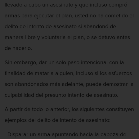
llevado a cabo un asesinato y que incluso compró
Penetración Sexual Forzada
armas para ejecutar el plan, usted no ha cometido el
Prostitución y Solicitación
delito de intento de asesinato si abandonó de
Violación estatutaria
manera libre y voluntaria el plan, o se detuvo antes
de hacerlo.
Delitos Violentos
Sin embargo, dar un solo paso intencional con la
Aumento de Sentencia Para Pandillas
finalidad de matar a alguien, incluso si los esfuerzos
Disuadir a un Testigo
son abandonados más adelante, puede demostrar la
culpabilidad del presunto intento de asesinato.
Homicidio
A partir de todo lo anterior, los siguientes constituyen
Homicidio Involuntario
ejemplos del delito de intento de asesinato:
Homicidio Voluntario
· Disparar un arma apuntando hacia la cabeza de