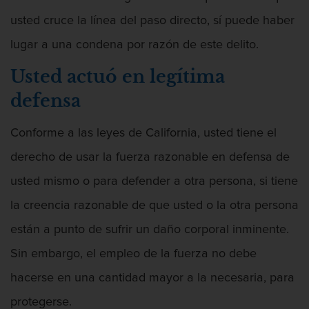
usted cruce la línea del paso directo, sí puede haber
lugar a una condena por razón de este delito.
Asalto Contra Un Funcionario Público
Usted actuó en legítima
defensa
Asalto y Agresión
Conforme a las leyes de California, usted tiene el
derecho de usar la fuerza razonable en defensa de
usted mismo o para defender a otra persona, si tiene
la creencia razonable de que usted o la otra persona
Audiencia Administrativa del DMV
están a punto de sufrir un daño corporal inminente.
Sin embargo, el empleo de la fuerza no debe
hacerse en una cantidad mayor a la necesaria, para
Audiencias de Detención
protegerse.