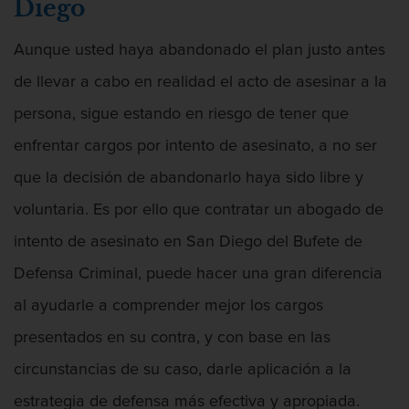
Diego
Licencia De Contabilidad
Aunque usted haya abandonado el plan justo antes
Licencia Dental
de llevar a cabo en realidad el acto de asesinar a la
Licencia Médica
persona, sigue estando en riesgo de tener que
enfrentar cargos por intento de asesinato, a no ser
Licencia de Enfermería
que la decisión de abandonarlo haya sido libre y
Licencia de Farmacéutico
voluntaria. Es por ello que contratar un abogado de
Licencia Veterinaria
intento de asesinato en San Diego del Bufete de
Defensa Criminal, puede hacer una gran diferencia
Defensa de secuestro
al ayudarle a comprender mejor los cargos
Defensa de Violación
presentados en su contra, y con base en las
Delincuencia Juvenil
circunstancias de su caso, darle aplicación a la
estrategia de defensa más efectiva y apropiada.