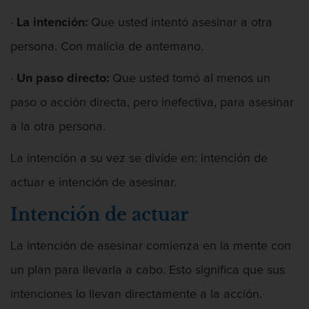
Proyecto de Ley del Senado SB 439
·
La intención:
Que usted intentó asesinar a otra
Sello de Registros Juveniles
persona. Con malicia de antemano.
·
Un paso directo:
Que usted tomó al menos un
Tribunal de Delincuencia Juvenil
paso o acción directa, pero inefectiva, para asesinar
Tutela de los Tribunales
a la otra persona.
Delitos Contra La Propiedad
La intención a su vez se divide en: intención de
Dañar lineas telefónicas, eléctricas o
actuar e intención de asesinar.
de servicios públicos
Intención de actuar
Incendio Provocado
La intención de asesinar comienza en la mente con
Invasión Agravada de Propiedad
Ajena
un plan para llevarla a cabo. Esto significa que sus
intenciones lo llevan directamente a la acción.
Invasión de Propiedad Ajena