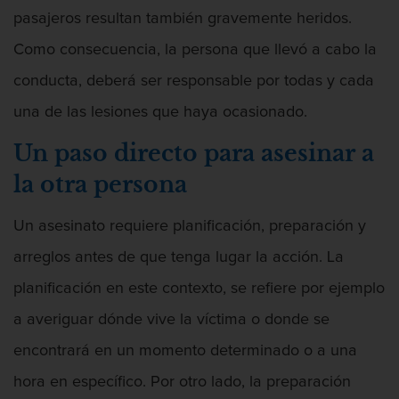
Posesión De Parafernalia De Drogas
pasajeros resultan también gravemente heridos.
Posesión de una sustancia controlada
Como consecuencia, la persona que llevó a cabo la
para la venta
conducta, deberá ser responsable por todas y cada
Transporte de una sustancia
una de las lesiones que haya ocasionado.
controlada para la venta
Un paso directo para asesinar a
Delitos Federales de Drogas
la otra persona
Delitos de Fraude
Un asesinato requiere planificación, preparación y
Fraude A La Compensación A los
arreglos antes de que tenga lugar la acción. La
Trabajadores
planificación en este contexto, se refiere por ejemplo
Fraude a programas de asistencia
pública
a averiguar dónde vive la víctima o donde se
encontrará en un momento determinado o a una
Fraude con Cheques
hora en específico. Por otro lado, la preparación