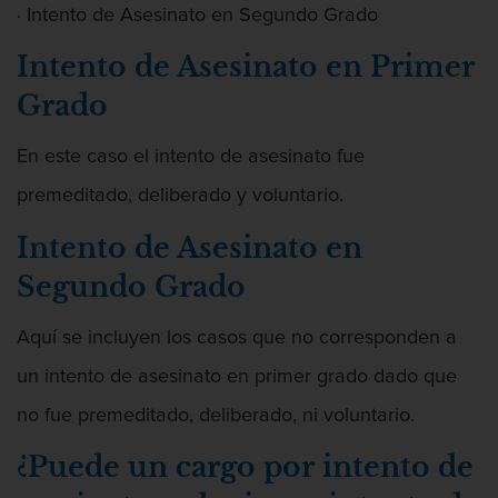
· Intento de Asesinato en Segundo Grado
Segunda Ofensa de DUI
Intento de Asesinato en Primer
Tercera Ofensa de DUI
Grado
Fraude Fiscal
En este caso el intento de asesinato fue
premeditado, deliberado y voluntario.
Fraude de Tarjeta de Crédito
Intento de Asesinato en
Hurto Mayor
Segundo Grado
Peligro de Menores
Aquí se incluyen los casos que no corresponden a
Violencia Domestica
un intento de asesinato en primer grado dado que
Abuso de ancianos y Adultos
no fue premeditado, deliberado, ni voluntario.
dependientes
¿Puede un cargo por intento de
Acecho