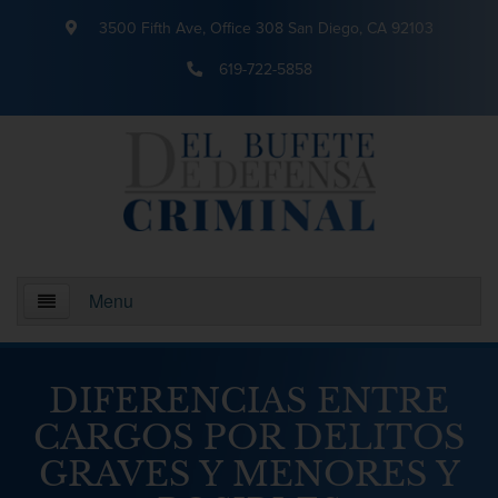
3500 Fifth Ave, Office 308 San Diego, CA 92103
619-722-5858
Menu
Inicio
DIFERENCIAS ENTRE
¿Quienes somos?
CARGOS POR DELITOS
GRAVES Y MENORES Y
Areas De Practica