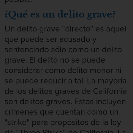
Proyecto de Ley del Senado SB 439
¿Qué es un delito grave?
Sello de Registros Juveniles
Un delito grave "directo" es aquel
Tribunal de Delincuencia Juvenil
que puede ser acusado y
sentenciado sólo como un delito
Tutela de los Tribunales
grave. El delito no se puede
Delitos Contra La Propiedad
considerar como delito menor ni
Dañar lineas telefónicas, eléctricas o
se puede reducir a tal. La mayoría
de servicios públicos
de los delitos graves de California
Incendio Provocado
son delitos graves. Estos incluyen
Invasión Agravada de Propiedad
crímenes que cuentan como un
Ajena
"strike" para propósitos de la ley
Invasión de Propiedad Ajena
de "Three Strike" de California. La