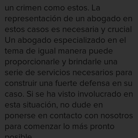
Audiencias de Detención
un crimen como estos. La
Audiencias de Disposición
representación de un abogado en
estos casos es necesaria y crucial
Audiencias de Transferencia
Un abogado especializado en el
Delitos por los cuales un Menor puede
tema de igual manera puede
ser Juzgado como Adulto
proporcionarle y brindarle una
Derechos de los Padres en Casos
Juveniles
serie de servicios necesarios para
construir una fuerte defensa en su
Desviación Informal Juvenil
caso. Si se ha visto involucrado en
División de Justicia Juvenil
esta situación, no dude en
Libertad Condicional para Menores
ponerse en contacto con nosotros
para comenzar lo más pronto
Petición Aceptada
posible.