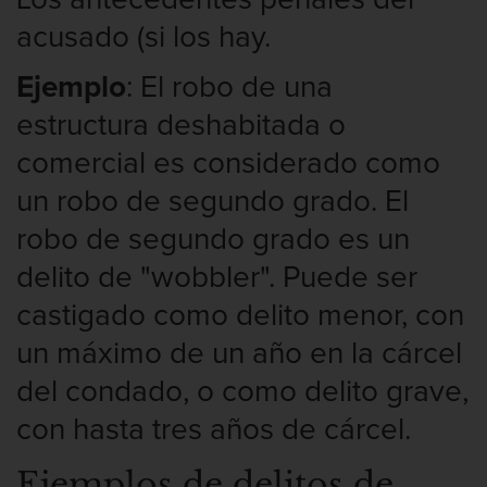
Posesión De Parafernalia De Drogas
acusado (si los hay.
Posesión de una sustancia controlada
para la venta
Ejemplo
: El robo de una
estructura deshabitada o
Transporte de una sustancia
controlada para la venta
comercial es considerado como
Delitos Federales de Drogas
un robo de segundo grado. El
robo de segundo grado es un
Delitos de Fraude
delito de "wobbler". Puede ser
Fraude A La Compensación A los
castigado como delito menor, con
Trabajadores
un máximo de un año en la cárcel
Fraude a programas de asistencia
pública
del condado, o como delito grave,
con hasta tres años de cárcel.
Fraude con Cheques
Ejemplos de delitos de