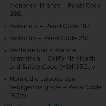
Chocar y huir
menor de 14 años – Penal Code
Conducir con una licencia suspendida
288.
Evadir a un oficial de policía
Asesinato – Penal Code 187.
Homicidio vehicular
Violación – Penal Code 261.
Robo de auto
Venta de una sustancia
controlada – California Health
Delitos de Cuello Blanco
and Safety Code (HS)11352 , y
Apropiación Indebida De Fondos
Públicos
Homicidio culposo con
Falsificación
negligencia grave – Penal Code
192(c).
Malversación de fondos