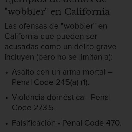
Fraude de Juego
"wobbler" en California
Fraude de seguro de auto
Las ofensas de "wobbler" en
Fraude Del Seguro De Desempleo
California que pueden ser
Fraude inmobiliario
acusadas como un delito grave
incluyen (pero no se limitan a):
Delitos de Hurto
Asalto con un arma mortal –
Hurto en tiendas
Penal Code 245(a) (1).
Hurto mayor de auto
Violencia doméstica - Penal
Hurto Menor
Code 273.5.
Robo
Falsificación - Penal Code 470.
Robo de Caja Fuerte