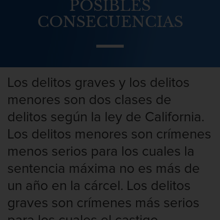
POSIBLES
Abuso Infantil
CONSECUENCIAS
Agresión Sexual
Asalto y Agresión
Agresión
Los delitos graves y los delitos
menores son dos clases de
Agresión contra un agente del orden
público
delitos según la ley de California.
Los delitos menores son crímenes
Agresión que causa lesiones
corporales graves
menos serios para los cuales la
Asalto agravado
sentencia máxima no es más de
un año en la cárcel. Los delitos
Asalto con Arma Mortal
graves son crímenes más serios
Asalto con químicos cáusticos