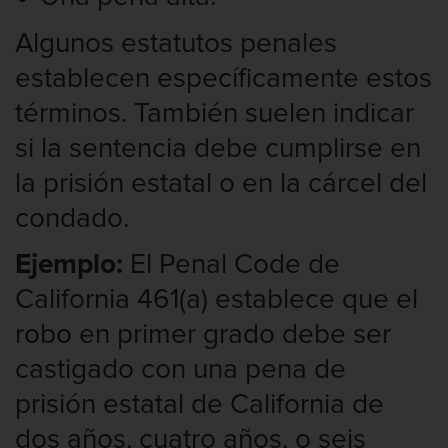
Intento de Asesinato
Algunos estatutos penales
DUI
establecen específicamente estos
Audiencia Administrativa del DMV
términos. También suelen indicar
si la sentencia debe cumplirse en
Conducción imprudente con presencia
de alcohol
la prisión estatal o en la cárcel del
Conducción Imprudente sin Presencia
condado.
de Alcohol
Ejemplo:
El Penal Code de
Conducir bajo la influencia de drogas
duid
California 461(a) establece que el
robo en primer grado debe ser
Cuarta Ofensa de DUI
castigado con una pena de
DUI Causando Lesiones
prisión estatal de California de
dos años, cuatro años, o seis
DUI en menores de edad