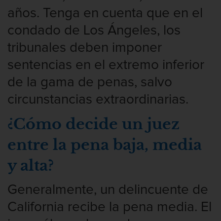
años. Tenga en cuenta que en el
Segunda Ofensa de DUI
condado de Los Ángeles, los
Tercera Ofensa de DUI
tribunales deben imponer
sentencias en el extremo inferior
Fraude Fiscal
de la gama de penas, salvo
Fraude de Tarjeta de Crédito
circunstancias extraordinarias.
Hurto Mayor
¿Cómo decide un juez
Peligro de Menores
entre la pena baja, media
Violencia Domestica
y alta?
Abuso de ancianos y Adultos
Generalmente, un delincuente de
dependientes
California recibe la pena media. El
Acecho