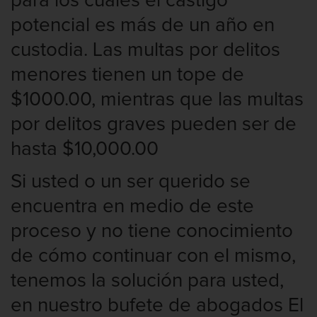
para los cuales el castigo
potencial es más de un año en
Asalto contra un Funcionario Público
custodia. Las multas por delitos
Defensa de Asalto
menores tienen un tope de
Asuntos Posteriores a la Condena
$1000.00, mientras que las multas
por delitos graves pueden ser de
Eliminación de Antecedentes Penales
hasta $10,000.00
Sello de Registros de Arresto
Si usted o un ser querido se
Violación de la libertad condicional
encuentra en medio de este
proceso y no tiene conocimiento
Defensa Criminal
de cómo continuar con el mismo,
Defensa de Homicidios
tenemos la solución para usted,
Defensa de Licencia Profesional
en nuestro bufete de abogados El