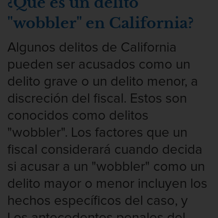
¿Qué es un delito
Presentación de Documentos Falsos
"wobbler" en California?
Robo de identidad
Algunos delitos de California
Delitos De Drogas
pueden ser acusados como un
Fabricación de drogas
delito grave o un delito menor, a
Leyes sobre Marihuana en California
discreción del fiscal. Estos son
conocidos como delitos
Proposición 36
"wobbler". Los factores que un
Programa de Desviación Previo al
fiscal considerará cuando decida
Juicio PC 1000
si acusar a un "wobbler" como un
Posesión de Marihuana para la Venta
delito mayor o menor incluyen los
Posesión de Metanfetamina
hechos específicos del caso, y
Los antecedentes penales del