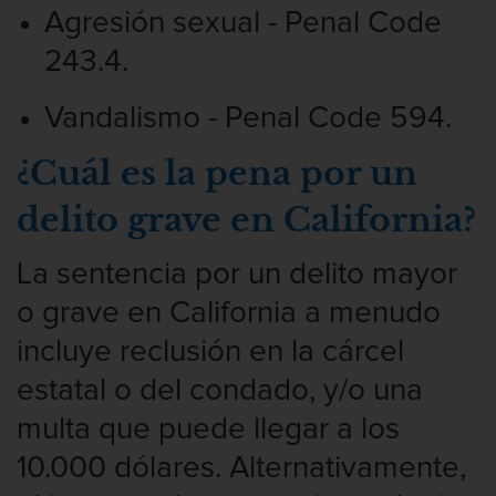
Agresión sexual - Penal Code
Robo o allanamiento de morada
243.4.
Recepción de Propiedad Robada
Vandalismo - Penal Code 594.
Delitos Sexuales
¿Cuál es la pena por un
Actos lascivos con un menor
delito grave en California?
Conducta lasciva
La sentencia por un delito mayor
Copulación Oral Forzada
o grave en California a menudo
incluye reclusión en la cárcel
Exposición indecente
estatal o del condado, y/o una
Merodear Para Cometer Prostitución
multa que puede llegar a los
10.000 dólares. Alternativamente,
Molestar a un niño menor de 18 años