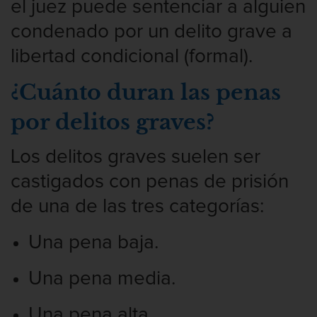
el juez puede sentenciar a alguien
Penetración Sexual Forzada
condenado por un delito grave a
Prostitución y Solicitación
libertad condicional (formal).
Violación estatutaria
¿Cuánto duran las penas
por delitos graves?
Delitos Violentos
Aumento de Sentencia Para Pandillas
Los delitos graves suelen ser
castigados con penas de prisión
Disuadir a un Testigo
de una de las tres categorías:
Homicidio
Una pena baja.
Homicidio Involuntario
Una pena media.
Homicidio Voluntario
Una pena alta.