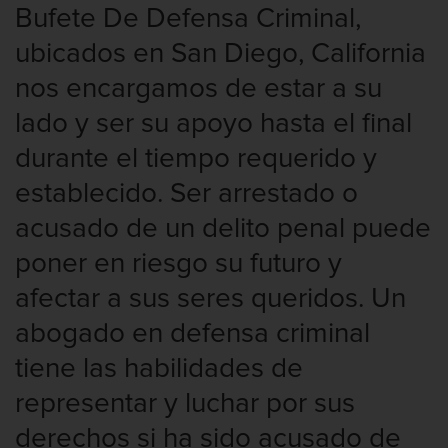
Bufete De Defensa Criminal,
Licencia De Contabilidad
ubicados en San Diego, California
Licencia Dental
nos encargamos de estar a su
Licencia Médica
lado y ser su apoyo hasta el final
durante el tiempo requerido y
Licencia de Enfermería
establecido. Ser arrestado o
Licencia de Farmacéutico
acusado de un delito penal puede
Licencia Veterinaria
poner en riesgo su futuro y
afectar a sus seres queridos. Un
Defensa de secuestro
abogado en defensa criminal
Defensa de Violación
tiene las habilidades de
representar y luchar por sus
Delincuencia Juvenil
derechos si ha sido acusado de