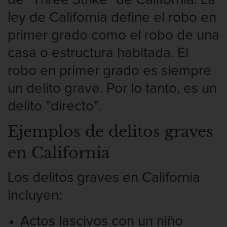
ley de California define el robo en
Vandalismo
primer grado como el robo de una
Delitos De Armas
casa o estructura habitada. El
Armas Prohibidas en California
robo en primer grado es siempre
un delito grave. Por lo tanto, es un
Aumento de Sentencia por Armas de
Fuego
delito "directo".
Descarga Negligente de un Arma de
Ejemplos de delitos graves
Fuego
en California
Portar un Arma de Fuego Cargada
Los delitos graves en California
Portar un Arma de Fuego Oculta
incluyen:
Delitos de Conducción
Actos lascivos con un niño