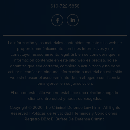
619-722-5858
Agresión Domestica
Homicidio Involuntario
Amenazas Criminales
Negligencia de Menores
La información y los materiales contenidos en este sitio web se
proporcionan únicamente con fines informativos y no
Homicidio Vehicular
Lesión Corporal a un Cónyuge
constituyen asesoramiento legal. Si bien se considera que la
información contenida en este sitio web es precisa, no se
Orden de Protección de Emergencia
garantiza que sea correcta, completa o actualizada y no debe
actuar ni confiar en ninguna información o material en este sitio
web sin buscar el asesoramiento de un abogado con licencia
Peligro Infantil
Homicidio Voluntario
para ejercer en su jurisdicción.
El uso de este sitio web no establece una relación abogado-
Publicar Información Dañina En
Internet
cliente entre usted y nuestros abogados.
Copyright © 2020 The Criminal Defense Law Firm - All Rights
Sustracción de Menores
Reserved |
Politicas de Privacidad
|
Terminos y Condiciones
|
Hurto En Tiendas
Registro DBA: El Bufete De Defensa Criminal
Venganza con Pornografía