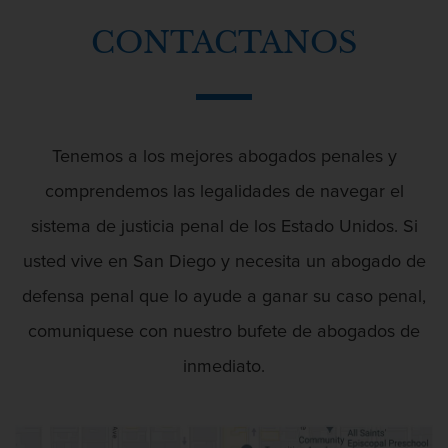
Posesión De Parafernalia De Drogas
CONTACTANOS
Posesión de una sustancia controlada
Delitos Violentos
para la venta
Transporte de una sustancia
controlada para la venta
Tenemos a los mejores abogados penales y
Descarga Negligente de un Arma de
Delitos Federales de Drogas
comprendemos las legalidades de navegar el
Fuego
sistema de justicia penal de los Estado Unidos. Si
Delitos de Fraude
usted vive en San Diego y necesita un abogado de
Fraude A La Compensación A los
Trabajadores
defensa penal que lo ayude a ganar su caso penal,
Desviación Informal Juvenil
comuniquese con nuestro bufete de abogados de
Fraude a programas de asistencia
pública
inmediato.
Fraude con Cheques
Disuadir a un Testigo