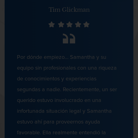
Defensa de Secuestro
Tim Glickman
Vandalismo
Delitos De Armas
Defensa De Violación
Armas Prohibidas en California
Aumento de Sentencia por Armas de
Por dónde empiezo… Samantha y su
Fuego
equipo sin profesionales con una riqueza
Delincuencia Juvenil
Descarga Negligente de un Arma de
de conocimientos y experiencias
Fuego
segundas a nadie. Recientemente, un ser
Portar un Arma de Fuego Cargada
querido estuvo involucrado en una
Delitos Contra La Propiedad
Portar un Arma de Fuego Oculta
infortunada situación legal y Samantha
estuvo ahí para proveernos ayuda
Delitos de Conducción
favorable. Ella realmente entendió la