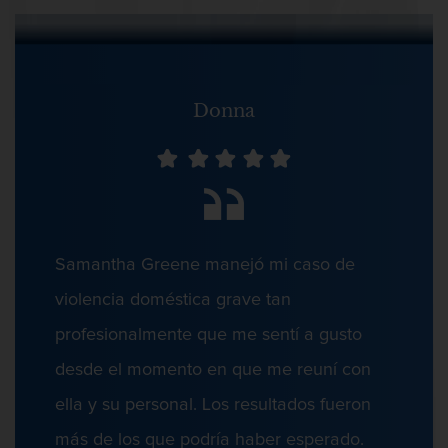
Abuso Infantil
Agresión Sexual
Donna
Audiencias de Detención
Asalto y Agresión
Agresión
Agresión contra un agente del orden
Audiencias de Disposición
público
Samantha Greene manejó mi caso de
Agresión que causa lesiones
corporales graves
violencia doméstica grave tan
profesionalmente que me sentí a gusto
Aumento de Sentencia Para Pandillas
Asalto agravado
desde el momento en que me reuní con
Asalto con Arma Mortal
ella y su personal. Los resultados fueron
Asalto con químicos cáusticos
más de los que podría haber esperado.