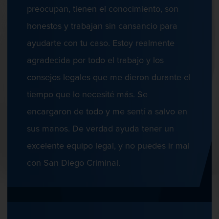
Defensa Criminal
preocupan, tienen el conocimiento, son
Proyecto de Ley del Senado SB 439
honestos y trabajan sin cansancio para
Sello de Registros Juveniles
ayudarte con tu caso. Estoy realmente
Tribunal de Delincuencia Juvenil
Defensa De Asalto
agradecida por todo el trabajo y los
consejos legales que me dieron durante el
Tutela de los Tribunales
tiempo que lo necesité más. Se
Delitos Contra La Propiedad
encargaron de todo y me sentí a salvo en
Defensa de Homicidios
Dañar lineas telefónicas, eléctricas o
sus manos. De verdad ayuda tener un
de servicios públicos
excelente equipo legal, y no puedes ir mal
Incendio Provocado
con San Diego Criminal.
Defensa De Licencia Profesional
Invasión Agravada de Propiedad
Ajena
Invasión de Propiedad Ajena