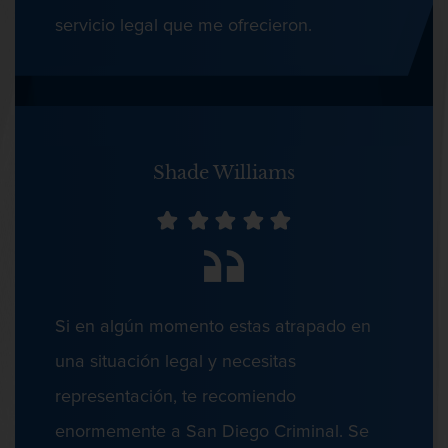
Audiencias de Detención
servicio legal que me ofrecieron.
Audiencias de Disposición
Copulación Oral Forzada
Audiencias de Transferencia
Delitos por los cuales un Menor puede
ser Juzgado como Adulto
Shade Williams
Cuarta Ofensa de DUI
Derechos de los Padres en Casos
Juveniles
Desviación Informal Juvenil
Dañar Líneas Telefónicas, Eléctricas O De
División de Justicia Juvenil
Si en algún momento estas atrapado en
Servicios Públicos
una situación legal y necesitas
Libertad Condicional para Menores
representación, te recomiendo
Petición Aceptada
enormemente a San Diego Criminal. Se