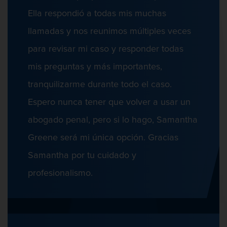
Aumento de Sentencia por Armas de
Fuego
Ella respondió a todas mis muchas
Asalto contra un Funcionario Público
llamadas y nos reunimos múltiples veces
Defensa de Asalto
para revisar mi caso y responder todas
Asuntos Posteriores a la Condena
mis preguntas y más importantes,
Audiencias de Transferencia
tranquilizarme durante todo el caso.
Eliminación de Antecedentes Penales
Espero nunca tener que volver a usar un
Sello de Registros de Arresto
abogado penal, pero si lo hago, Samantha
Chocar Y Huir
Greene será mi única opción. Gracias
Violación de la libertad condicional
Samantha por tu cuidado y
Defensa Criminal
profesionalismo.
Conducción Imprudente Con Presencia
Defensa de Homicidios
De Alcohol
Defensa de Licencia Profesional