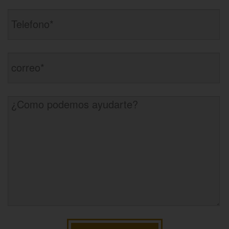
Robo o allanamiento de morada
Recepción de Propiedad Robada
Eliminación de Antecedentes Penales
Delitos Sexuales
Actos lascivos con un menor
Evadir A Un Oficial De Policía
Conducta lasciva
Copulación Oral Forzada
Exposición Indecente
Exposición indecente
Merodear Para Cometer Prostitución
Molestar a un niño menor de 18 años
Fabricación De Drogas