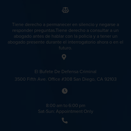
Segunda Ofensa de DUI
Fraude Del Seguro De Desempleo
Tercera Ofensa de DUI
Tiene derecho a permanecer en silencio y negarse a
responder preguntas.Tiene derecho a consultar a un
abogado antes de hablar con la policía y a tener un
Fraude Fiscal
abogado presente durante el interrogatorio ahora o en el
Fraude Fiscal
futuro.
Fraude de Tarjeta de Crédito
Hurto Mayor
El Bufete De Defensa Criminal
3500 Fifth Ave. Office #308 San Diego, CA 92103
Peligro de Menores
Fraude Inmobiliario
Violencia Domestica
8:00 am to 6:00 pm
Abuso de ancianos y Adultos
Sat-Sun: Appointment Only
dependientes
Homicidio
Acecho