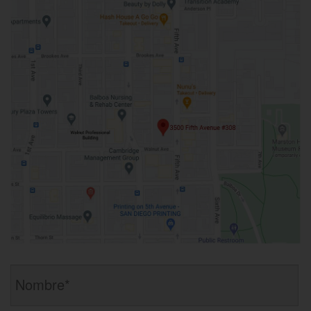
Fraude de Juego
Fraude de seguro de auto
División de Justicia Juvenil
Fraude Del Seguro De Desempleo
Fraude inmobiliario
Delitos de Hurto
DUI
Hurto en tiendas
Hurto mayor de auto
Dui Con Pasajeros Menores De 14 Años
Hurto Menor
Robo
Dui En Menores De Edad
Robo de Caja Fuerte