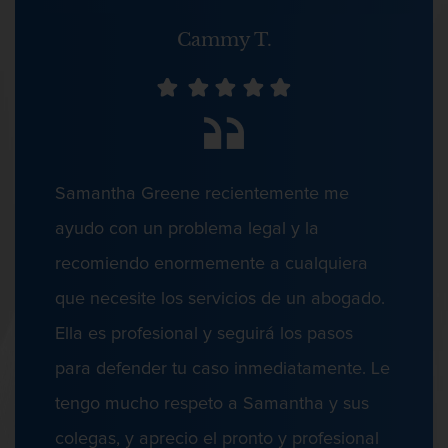
Licencia De Contabilidad
Cammy T.
Conducción Imprudente sin Presencia de
Licencia Dental
Alcohol
Licencia Médica
Licencia de Enfermería
Conducir Bajo La Influencia De Drogas
Samantha Greene recientemente me
Licencia de Farmacéutico
ayudo con un problema legal y la
Licencia Veterinaria
recomiendo enormemente a cualquiera
que necesite los servicios de un abogado.
Conducir Con Una Licencia Suspendida
Defensa de secuestro
Ella es profesional y seguirá los pasos
Defensa de Violación
para defender tu caso inmediatamente. Le
Delincuencia Juvenil
tengo mucho respeto a Samantha y sus
Conducta Lasciva
colegas, y aprecio el pronto y profesional